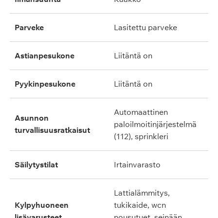
parveke
lasitettu parveke
astianpesukone
liitäntä on
pyykinpesukone
liitäntä on
automaattinen
asunnon
paloilmoitinjärjestelmä
turvallisuusratkaisut
(112), sprinkleri
säilytystilat
irtainvarasto
lattialämmitys,
kylpyhuoneen
tukikaide, wcn
lisävarusteet
nousutuet, seinään