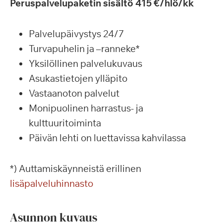
Peruspalvelupaketin sisältö 415 €/hlö/kk
Palvelupäivystys 24/7
Turvapuhelin ja –ranneke*
Yksilöllinen palvelukuvaus
Asukastietojen ylläpito
Vastaanoton palvelut
Monipuolinen harrastus- ja
kulttuuritoiminta
Päivän lehti on luettavissa kahvilassa
*) Auttamiskäynneistä erillinen
lisäpalveluhinnasto
Asunnon kuvaus