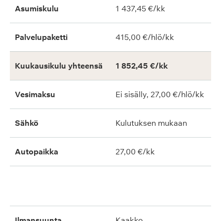
Asumiskulu
1 437,45 €/kk
Palvelupaketti
415,00 €/hlö/kk
Kuukausikulu yhteensä
1 852,45 €/kk
Vesimaksu
Ei sisälly, 27,00 €/hlö/kk
Sähkö
Kulutuksen mukaan
Autopaikka
27,00 €/kk
ilmansuunta
kaakko