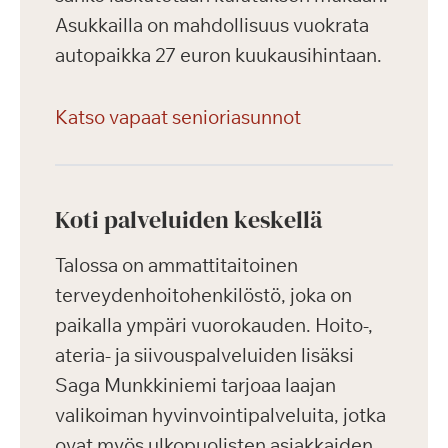
Asukkailla on mahdollisuus vuokrata
autopaikka 27 euron kuukausihintaan.
Katso vapaat senioriasunnot
Koti palveluiden keskellä
Talossa on ammattitaitoinen
terveydenhoitohenkilöstö, joka on
paikalla ympäri vuorokauden. Hoito-,
ateria- ja siivouspalveluiden lisäksi
Saga Munkkiniemi tarjoaa laajan
valikoiman hyvinvointipalveluita, jotka
ovat myös ulkopuolisten asiakkaiden