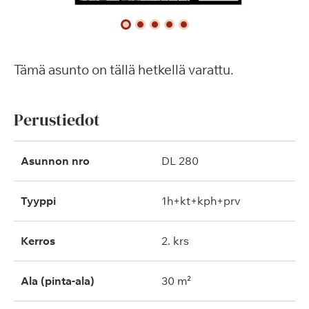
Tämä asunto on tällä hetkellä varattu.
Perustiedot
Asunnon nro
DL 280
Tyyppi
1h+kt+kph+prv
Kerros
2. krs
Ala (pinta-ala)
30 m²