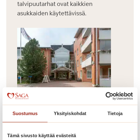
talvipuutarhat ovat kaikkien
asukkaiden käytettävissä.
Dosentinrinne
Suostumus
Yksityiskohdat
Tietoja
Vuonna 2009 valmistunut
Dosentinrinne on Saga Munkkiniemen
Tämä sivusto käyttää evästeitä
laajennusosa, jossa on 58 asuntoa