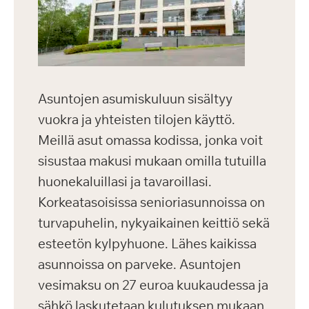
Asuntojen asumiskuluun sisältyy
vuokra ja yhteisten tilojen käyttö.
Meillä asut omassa kodissa, jonka voit
sisustaa makusi mukaan omilla tutuilla
huonekaluillasi ja tavaroillasi.
Korkeatasoisissa senioriasunnoissa on
turvapuhelin, nykyaikainen keittiö sekä
esteetön kylpyhuone. Lähes kaikissa
asunnoissa on parveke. Asuntojen
vesimaksu on 27 euroa kuukaudessa ja
sähkö laskutetaan kulutuksen mukaan.