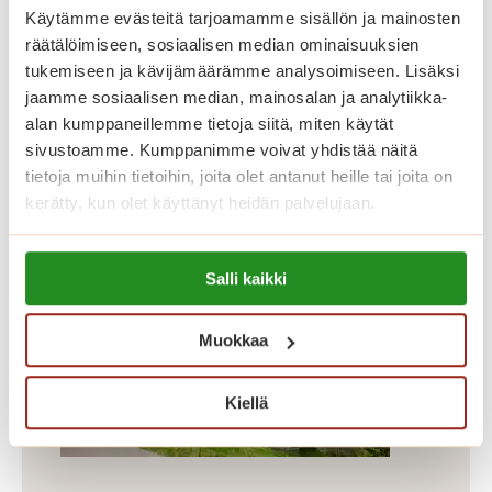
kooltaan 43,5-87 m². Dosentinrinteen
Käytämme evästeitä tarjoamamme sisällön ja mainosten
räätälöimiseen, sosiaalisen median ominaisuuksien
asunnot erottuvat edukseen suurilla
tukemiseen ja kävijämäärämme analysoimiseen. Lisäksi
parvekkeillaan, joilta avautuu kauniit
jaamme sosiaalisen median, mainosalan ja analytiikka-
näkymät Koneenpuistoon. Lisäksi
alan kumppaneillemme tietoja siitä, miten käytät
talossa on muun muassa jalkahoitajan
sivustoamme. Kumppanimme voivat yhdistää näitä
tietoja muihin tietoihin, joita olet antanut heille tai joita on
tilat, saunaosasto ja pyykkitupa.
kerätty, kun olet käyttänyt heidän palvelujaan.
Lue lisää evästeistä:
Salli kaikki
https://sagacare.fi/evasteet/
Muokkaa
Kiellä