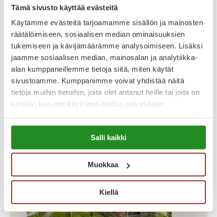
Tämä sivusto käyttää evästeitä
Dosentinrinne on Saga Munkkiniemen
laajennusosa, jossa on 58 asuntoa
Käytämme evästeitä tarjoamamme sisällön ja mainosten
räätälöimiseen, sosiaalisen median ominaisuuksien
kooltaan 43,5-87 m². Dosentinrinteen
tukemiseen ja kävijämäärämme analysoimiseen. Lisäksi
asunnot erottuvat edukseen suurilla
jaamme sosiaalisen median, mainosalan ja analytiikka-
parvekkeillaan, joilta avautuu kauniit
alan kumppaneillemme tietoja siitä, miten käytät
näkymät Koneenpuistoon. Lisäksi
sivustoamme. Kumppanimme voivat yhdistää näitä
tietoja muihin tietoihin, joita olet antanut heille tai joita on
talossa on muun muassa jalkahoitajan
kerätty, kun olet käyttänyt heidän palvelujaan.
tilat, saunaosasto ja pyykkitupa.
Lue lisää evästeistä:
Salli kaikki
https://sagacare.fi/evasteet/
Muokkaa
Kiellä