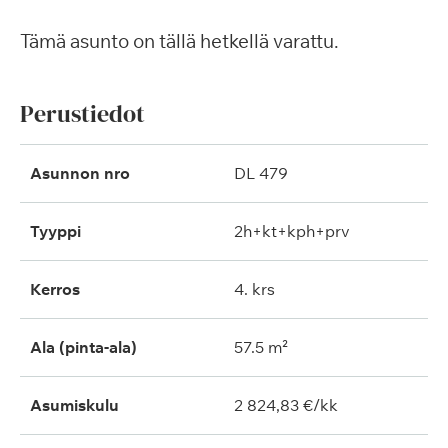
Tämä asunto on tällä hetkellä varattu.
Perustiedot
Asunnon nro
DL 479
Tyyppi
2h+kt+kph+prv
Kerros
4. krs
Ala (pinta-ala)
57.5 m²
Asumiskulu
2 824,83 €/kk