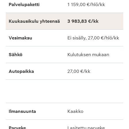
Palvelupaketti
1 159,00 €/hlö/kk
Kuukausikulu yhteensä
3 983,83 €/kk
Vesimaksu
Ei sisälly, 27,00 €/hlö/kk
Sähkö
Kulutuksen mukaan
Autopaikka
27,00 €/kk
ilmansuunta
kaakko
parveke
lasitettu parveke