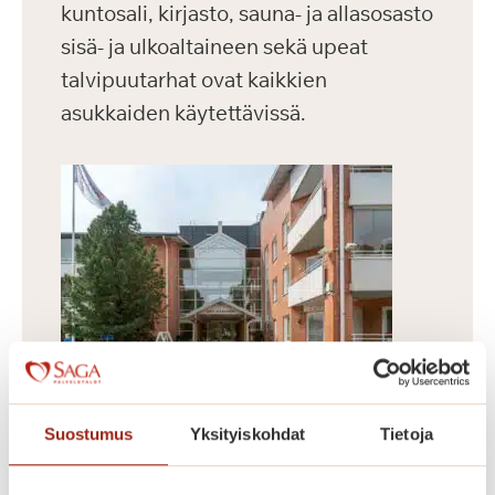
kuntosali, kirjasto, sauna- ja allasosasto
sisä- ja ulkoaltaineen sekä upeat
talvipuutarhat ovat kaikkien
asukkaiden käytettävissä.
Dosentinrinne
Suostumus
Yksityiskohdat
Tietoja
Vuonna 2009 valmistunut