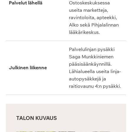
Palvelut lähellä
Ostoskeskuksessa
useita marketteja,
ravintoloita, apteekki,
Alko sekä Pihjalalinnan
lääkärikeskus.
Palvelulinjan pysäkki
Saga Munkkiniemen
pääsisäänkäynnillä.
Julkinen liikenne
Lähialueella useita linja-
autopysäkkejä ja
raitiovaunu 4:n pysäkki.
TALON KUVAUS