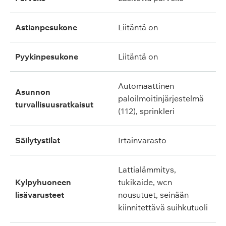
astianpesukone
liitäntä on
pyykinpesukone
liitäntä on
automaattinen
asunnon
paloilmoitinjärjestelmä
turvallisuusratkaisut
(112), sprinkleri
säilytystilat
irtainvarasto
lattialämmitys,
kylpyhuoneen
tukikaide, wcn
lisävarusteet
nousutuet, seinään
kiinnitettävä suihkutuoli