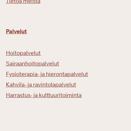
Tietoa meistä
Palvelut
Hoitopalvelut
Sairaanhoitopalvelut
Fysioterapia- ja hierontapalvelut
Kahvila- ja ravintolapalvelut
Harrastus- ja kulttuuritoiminta