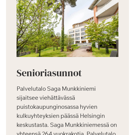
Senioriasunnot
Palvelutalo Saga Munkkiniemi
sijaitsee viehättävässä
puistokaupunginosassa hyvien
kulkuyhteyksien päässä Helsingin
keskustasta. Saga Munkkiniemessä on
yhteensä 264 vuokrakotia. Palvelutalo