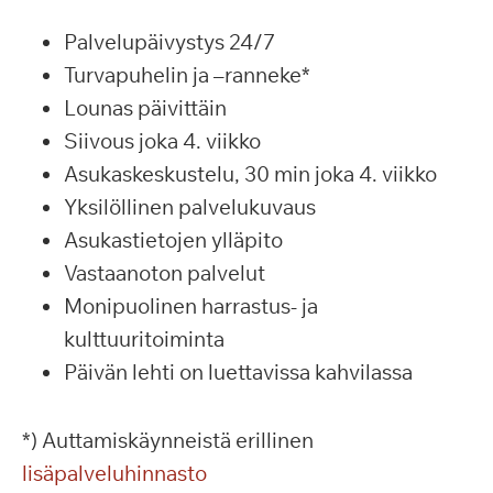
Palvelupäivystys 24/7
Turvapuhelin ja –ranneke*
Lounas päivittäin
Siivous joka 4. viikko
Asukaskeskustelu, 30 min joka 4. viikko
Yksilöllinen palvelukuvaus
Asukastietojen ylläpito
Vastaanoton palvelut
Monipuolinen harrastus- ja
kulttuuritoiminta
Päivän lehti on luettavissa kahvilassa
*) Auttamiskäynneistä erillinen
lisäpalveluhinnasto