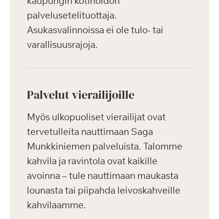
kaupungin kotihoidon
palvelusetelituottaja.
Asukasvalinnoissa ei ole tulo- tai
varallisuusrajoja.
Palvelut vierailijoille
Myös ulkopuoliset vierailijat ovat
tervetulleita nauttimaan Saga
Munkkiniemen palveluista. Talomme
kahvila ja ravintola ovat kaikille
avoinna – tule nauttimaan maukasta
lounasta tai piipahda leivoskahveille
kahvilaamme.