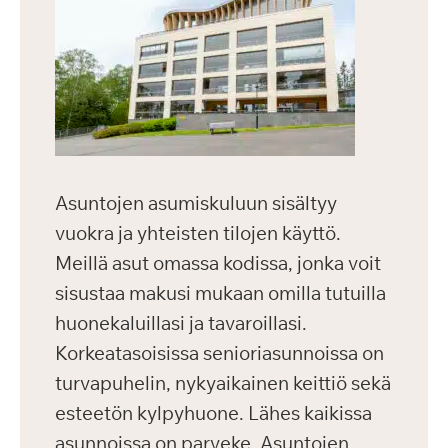
Asuntojen asumiskuluun sisältyy
vuokra ja yhteisten tilojen käyttö.
Meillä asut omassa kodissa, jonka voit
sisustaa makusi mukaan omilla tutuilla
huonekaluillasi ja tavaroillasi.
Korkeatasoisissa senioriasunnoissa on
turvapuhelin, nykyaikainen keittiö sekä
esteetön kylpyhuone. Lähes kaikissa
asunnoissa on parveke. Asuntojen