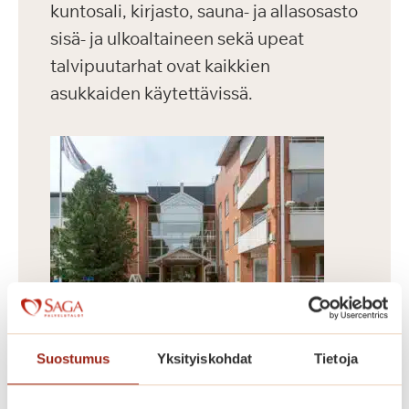
kuntosali, kirjasto, sauna- ja allasosasto
sisä- ja ulkoaltaineen sekä upeat
talvipuutarhat ovat kaikkien
asukkaiden käytettävissä.
Dosentinrinne
Suostumus
Yksityiskohdat
Tietoja
Vuonna 2009 valmistunut