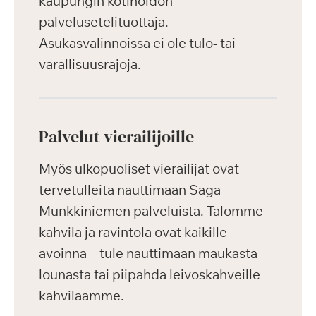
kaupungin kotihoidon
palvelusetelituottaja.
Asukasvalinnoissa ei ole tulo- tai
varallisuusrajoja.
Palvelut vierailijoille
Myös ulkopuoliset vierailijat ovat
tervetulleita nauttimaan Saga
Munkkiniemen palveluista. Talomme
kahvila ja ravintola ovat kaikille
avoinna – tule nauttimaan maukasta
lounasta tai piipahda leivoskahveille
kahvilaamme.