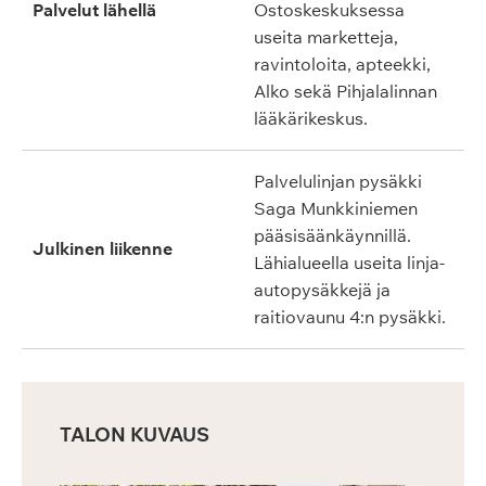
Palvelut lähellä
Ostoskeskuksessa
useita marketteja,
ravintoloita, apteekki,
Alko sekä Pihjalalinnan
lääkärikeskus.
Palvelulinjan pysäkki
Saga Munkkiniemen
pääsisäänkäynnillä.
Julkinen liikenne
Lähialueella useita linja-
autopysäkkejä ja
raitiovaunu 4:n pysäkki.
TALON KUVAUS