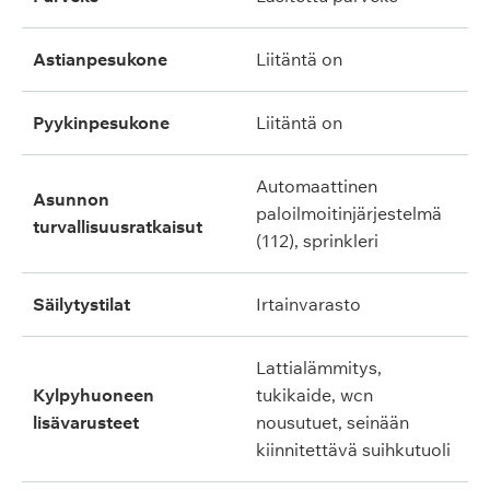
astianpesukone
liitäntä on
pyykinpesukone
liitäntä on
automaattinen
asunnon
paloilmoitinjärjestelmä
turvallisuusratkaisut
(112), sprinkleri
säilytystilat
irtainvarasto
lattialämmitys,
kylpyhuoneen
tukikaide, wcn
lisävarusteet
nousutuet, seinään
kiinnitettävä suihkutuoli