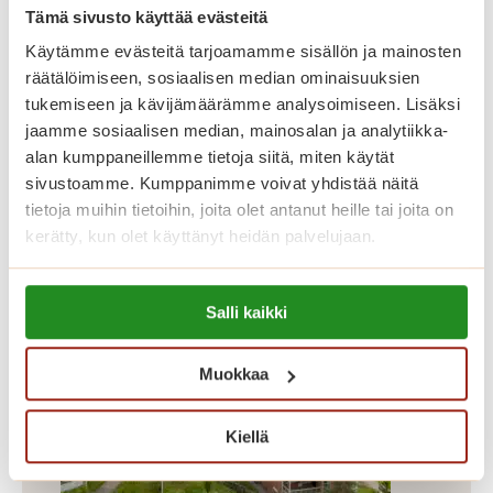
Tämä sivusto käyttää evästeitä
Dosentinrinne on Saga Munkkiniemen
laajennusosa, jossa on 58 asuntoa
Käytämme evästeitä tarjoamamme sisällön ja mainosten
räätälöimiseen, sosiaalisen median ominaisuuksien
kooltaan 43,5-87 m². Dosentinrinteen
tukemiseen ja kävijämäärämme analysoimiseen. Lisäksi
asunnot erottuvat edukseen suurilla
jaamme sosiaalisen median, mainosalan ja analytiikka-
parvekkeillaan, joilta avautuu kauniit
alan kumppaneillemme tietoja siitä, miten käytät
näkymät Koneenpuistoon. Lisäksi
sivustoamme. Kumppanimme voivat yhdistää näitä
tietoja muihin tietoihin, joita olet antanut heille tai joita on
talossa on muun muassa jalkahoitajan
kerätty, kun olet käyttänyt heidän palvelujaan.
tilat, saunaosasto ja pyykkitupa.
Lue lisää evästeistä:
Salli kaikki
https://sagacare.fi/evasteet/
Muokkaa
Kiellä