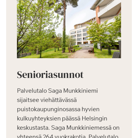
Senioriasunnot
Palvelutalo Saga Munkkiniemi
sijaitsee viehättävässä
puistokaupunginosassa hyvien
kulkuyhteyksien päässä Helsingin
keskustasta. Saga Munkkiniemessä on
yhteensä 264 vuokrakotia. Palvelutalo