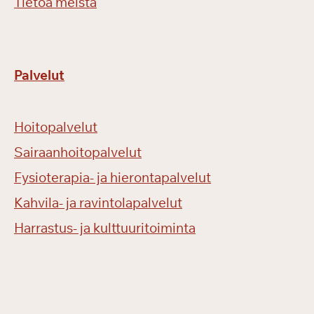
Tietoa meistä
Palvelut
Hoitopalvelut
Sairaanhoitopalvelut
Fysioterapia- ja hierontapalvelut
Kahvila- ja ravintolapalvelut
Harrastus- ja kulttuuritoiminta