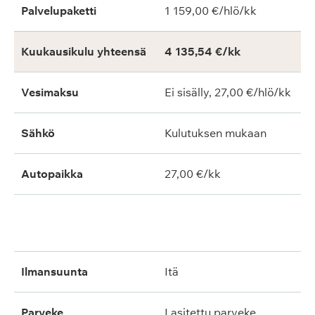
Palvelupaketti
1 159,00 €/hlö/kk
Kuukausikulu yhteensä
4 135,54 €/kk
Vesimaksu
Ei sisälly, 27,00 €/hlö/kk
Sähkö
Kulutuksen mukaan
Autopaikka
27,00 €/kk
ilmansuunta
itä
parveke
lasitettu parveke