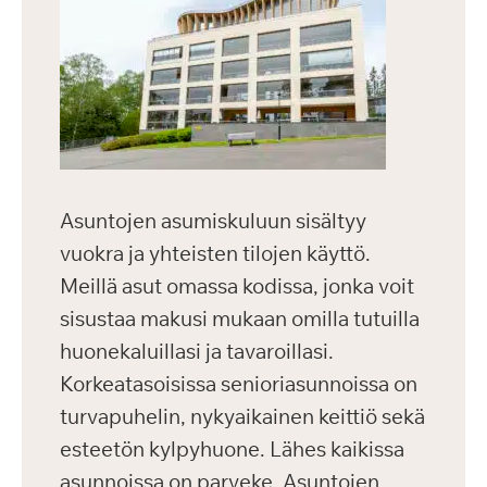
Asuntojen asumiskuluun sisältyy
vuokra ja yhteisten tilojen käyttö.
Meillä asut omassa kodissa, jonka voit
sisustaa makusi mukaan omilla tutuilla
huonekaluillasi ja tavaroillasi.
Korkeatasoisissa senioriasunnoissa on
turvapuhelin, nykyaikainen keittiö sekä
esteetön kylpyhuone. Lähes kaikissa
asunnoissa on parveke. Asuntojen