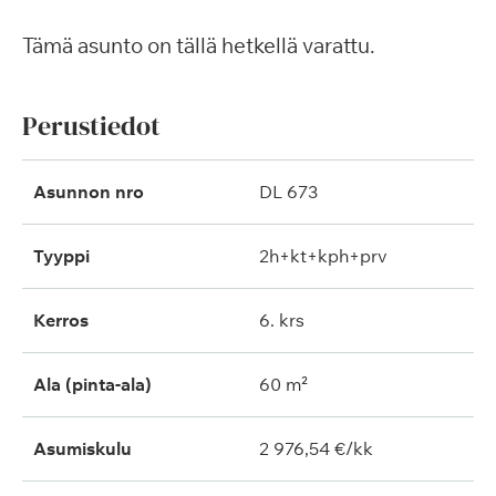
Tämä asunto on tällä hetkellä varattu.
Perustiedot
Asunnon nro
DL 673
Tyyppi
2h+kt+kph+prv
Kerros
6. krs
Ala (pinta-ala)
60 m²
Asumiskulu
2 976,54 €/kk