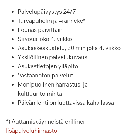
Palvelupäivystys 24/7
Turvapuhelin ja –ranneke*
Lounas päivittäin
Siivous joka 4. viikko
Asukaskeskustelu, 30 min joka 4. viikko
Yksilöllinen palvelukuvaus
Asukastietojen ylläpito
Vastaanoton palvelut
Monipuolinen harrastus- ja
kulttuuritoiminta
Päivän lehti on luettavissa kahvilassa
*) Auttamiskäynneistä erillinen
lisäpalveluhinnasto