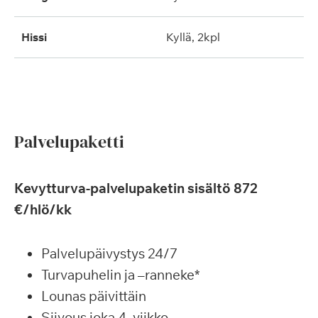
hissi
kyllä, 2kpl
Palvelupaketti
Kevytturva-palvelupaketin sisältö 872
€/hlö/kk
Palvelupäivystys 24/7
Turvapuhelin ja –ranneke*
Lounas päivittäin
Siivous joka 4. viikko