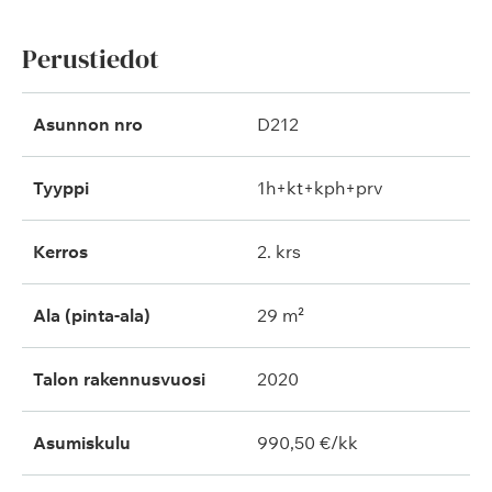
Perustiedot
Asunnon nro
D212
Tyyppi
1h+kt+kph+prv
Kerros
2. krs
Ala (pinta-ala)
29 m²
Talon rakennusvuosi
2020
Asumiskulu
990,50 €/kk