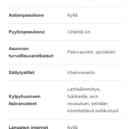
astianpesukone
kyllä
pyykinpesukone
liitäntä on
asunnon
palovaroitin, sprinkleri
turvallisuusratkaisut
säilytystilat
irtainvarasto
lattialämmitys,
kylpyhuoneen
tukikaide, wcn
lisävarusteet
nousutuet, seinään
kiinnitettävä suihkutuoli
langaton internet
kyllä