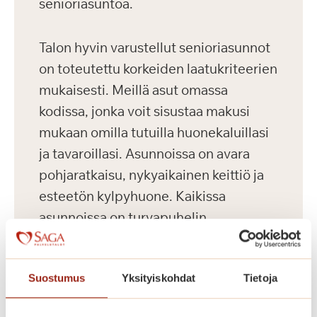
senioriasuntoa.
Talon hyvin varustellut senioriasunnot
on toteutettu korkeiden laatukriteerien
mukaisesti. Meillä asut omassa
kodissa, jonka voit sisustaa makusi
mukaan omilla tutuilla huonekaluillasi
ja tavaroillasi. Asunnoissa on avara
pohjaratkaisu, nykyaikainen keittiö ja
esteetön kylpyhuone. Kaikissa
asunnoissa on turvapuhelin,
sammutusjärjestelmä sekä palo- ja
häkävaroitin. Yleisiin tiloihin kuuluvat
Suostumus
Yksityiskohdat
Tietoja
kahvila-ravintola, kuntosali, sauna
uima-allasosastolla, pesutupa ja