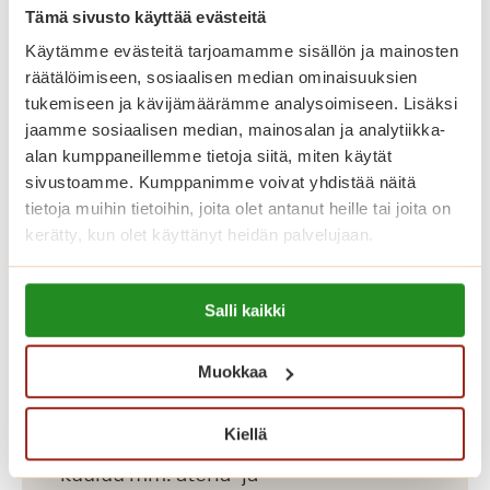
kerhotilat aktiiviseen vapaa-
Tämä sivusto käyttää evästeitä
ajantoimintaan.
Käytämme evästeitä tarjoamamme sisällön ja mainosten
räätälöimiseen, sosiaalisen median ominaisuuksien
tukemiseen ja kävijämäärämme analysoimiseen. Lisäksi
Katso vapaat senioriasunnot
jaamme sosiaalisen median, mainosalan ja analytiikka-
alan kumppaneillemme tietoja siitä, miten käytät
Saga Salpalinnassa asumisen
sivustoamme. Kumppanimme voivat yhdistää näitä
kuukausikulut koostuvat
tietoja muihin tietoihin, joita olet antanut heille tai joita on
kerätty, kun olet käyttänyt heidän palvelujaan.
asumiskuluista sekä yksilöllisestä
palvelupaketista. Asuntojen
Lue lisää evästeistä:
asumiskuluun sisältyy asunnon vuokra
Salli kaikki
https://sagacare.fi/evasteet/
sekä yhteisten tilojen käyttö.
Vesimaksu on 23,10 euroa henkilöltä
Muokkaa
kuukaudessa ja sähkö 47,30 euroa
Kiellä
kuukaudessa. Palvelupaketteihin
kuuluu mm. ateria- ja