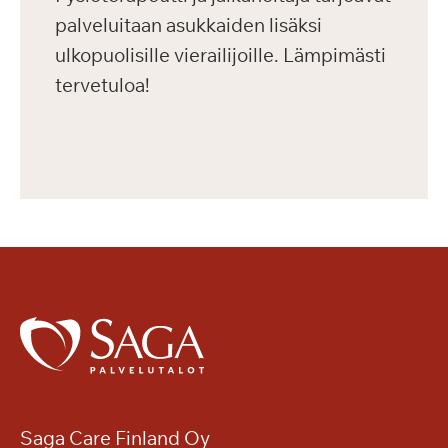
palveluitaan asukkaiden lisäksi
ulkopuolisille vierailijoille. Lämpimästi
tervetuloa!
Saga Care Finland Oy