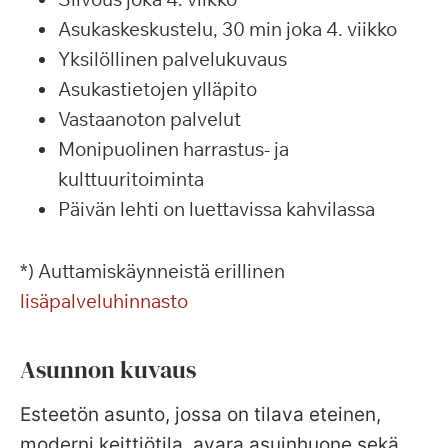
Asukaskeskustelu, 30 min joka 4. viikko
Yksilöllinen palvelukuvaus
Asukastietojen ylläpito
Vastaanoton palvelut
Monipuolinen harrastus- ja
kulttuuritoiminta
Päivän lehti on luettavissa kahvilassa
*) Auttamiskäynneistä erillinen
lisäpalveluhinnasto
Asunnon kuvaus
Esteetön asunto, jossa on tilava eteinen,
moderni keittiötila, avara asuinhuone sekä