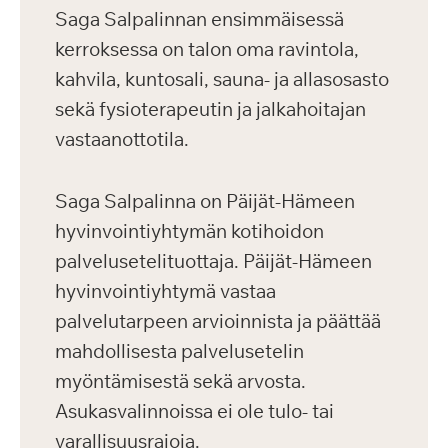
Saga Salpalinnan ensimmäisessä
kerroksessa on talon oma ravintola,
kahvila, kuntosali, sauna- ja allasosasto
sekä fysioterapeutin ja jalkahoitajan
vastaanottotila.
Saga Salpalinna on Päijät-Hämeen
hyvinvointiyhtymän kotihoidon
palvelusetelituottaja. Päijät-Hämeen
hyvinvointiyhtymä vastaa
palvelutarpeen arvioinnista ja päättää
mahdollisesta palvelusetelin
myöntämisestä sekä arvosta.
Asukasvalinnoissa ei ole tulo- tai
varallisuusrajoja.