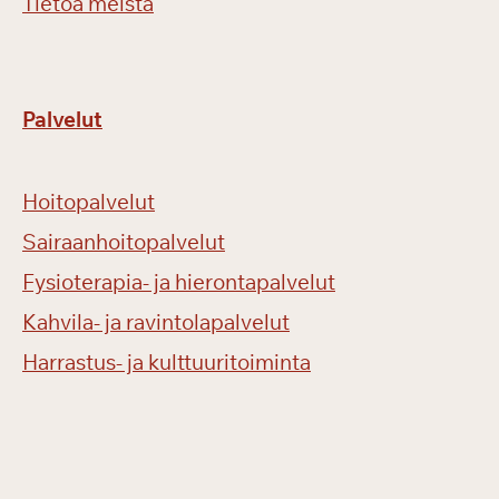
Tietoa meistä
Palvelut
Hoitopalvelut
Sairaanhoitopalvelut
Fysioterapia- ja hierontapalvelut
Kahvila- ja ravintolapalvelut
Harrastus- ja kulttuuritoiminta