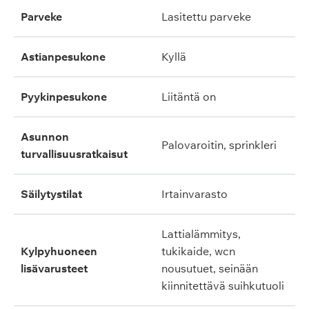
parveke
lasitettu parveke
astianpesukone
kyllä
pyykinpesukone
liitäntä on
asunnon
palovaroitin, sprinkleri
turvallisuusratkaisut
säilytystilat
irtainvarasto
lattialämmitys,
kylpyhuoneen
tukikaide, wcn
lisävarusteet
nousutuet, seinään
kiinnitettävä suihkutuoli