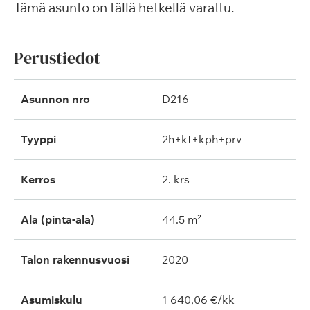
Tämä asunto on tällä hetkellä varattu.
Perustiedot
Asunnon nro
D216
Tyyppi
2h+kt+kph+prv
Kerros
2. krs
Ala (pinta-ala)
44.5 m²
Talon rakennusvuosi
2020
Asumiskulu
1 640,06 €/kk