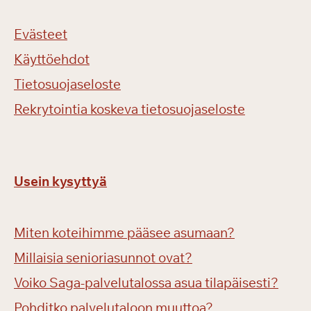
Evästeet
Käyttöehdot
Tietosuojaseloste
Rekrytointia koskeva tietosuojaseloste
Usein kysyttyä
Miten koteihimme pääsee asumaan?
Millaisia senioriasunnot ovat?
Voiko Saga-palvelutalossa asua tilapäisesti?
Pohditko palvelutaloon muuttoa?