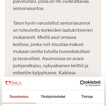
palvelutalo, jossa on 96 vuokrattavaa
senioriasuntoa.
Talon hyvin varustellut senioriasunnot
on toteutettu korkeiden laatukriteerien
mukaisesti. Meillä asut omassa
kodissa, jonka voit sisustaa makusi
mukaan omilla tutuilla huonekaluillasi
ja tavaroillasi. Asunnoissa on avara
pohjaratkaisu, nykyaikainen keittiö ja
esteetön kylpyhuone. Kaikissa
asunnoissa on turvapuhelin,
sammutusjärjestelmä sekä palo- ja
häkävaroitin. Yleisiin tiloihin kuuluvat
Suostumus
Yksityiskohdat
Tietoja
kahvila-ravintola, kuntosali, sauna