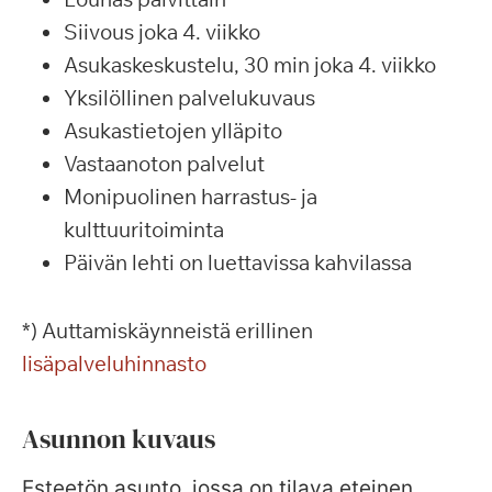
Siivous joka 4. viikko
Asukaskeskustelu, 30 min joka 4. viikko
Yksilöllinen palvelukuvaus
Asukastietojen ylläpito
Vastaanoton palvelut
Monipuolinen harrastus- ja
kulttuuritoiminta
Päivän lehti on luettavissa kahvilassa
*) Auttamiskäynneistä erillinen
lisäpalveluhinnasto
Asunnon kuvaus
Esteetön asunto, jossa on tilava eteinen,