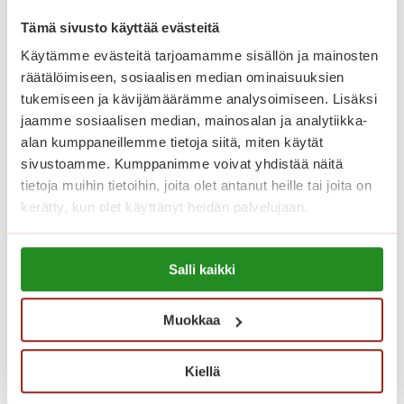
uima-allasosastolla, pesutupa ja
Tämä sivusto käyttää evästeitä
kerhotilat aktiiviseen vapaa-
Käytämme evästeitä tarjoamamme sisällön ja mainosten
ajantoimintaan.
räätälöimiseen, sosiaalisen median ominaisuuksien
tukemiseen ja kävijämäärämme analysoimiseen. Lisäksi
Katso vapaat senioriasunnot
jaamme sosiaalisen median, mainosalan ja analytiikka-
alan kumppaneillemme tietoja siitä, miten käytät
sivustoamme. Kumppanimme voivat yhdistää näitä
Saga Salpalinnassa asumisen
tietoja muihin tietoihin, joita olet antanut heille tai joita on
kuukausikulut koostuvat
kerätty, kun olet käyttänyt heidän palvelujaan.
asumiskuluista sekä yksilöllisestä
Lue lisää evästeistä:
palvelupaketista. Asuntojen
Salli kaikki
https://sagacare.fi/evasteet/
asumiskuluun sisältyy asunnon vuokra
sekä yhteisten tilojen käyttö.
Muokkaa
Vesimaksu on 23,10 euroa henkilöltä
kuukaudessa ja sähkö 47,30 euroa
Kiellä
kuukaudessa. Palvelupaketteihin