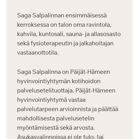
Saga Salpalinnan ensimmäisessä
kerroksessa on talon oma ravintola,
kahvila, kuntosali, sauna- ja allasosasto
sekä fysioterapeutin ja jalkahoitajan
vastaanottotila.
Saga Salpalinna on Päijät-Hämeen
hyvinvointiyhtymän kotihoidon
palvelusetelituottaja. Päijät-Hämeen
hyvinvointiyhtymä vastaa
palvelutarpeen arvioinnista ja päättää
mahdollisesta palvelusetelin
myöntämisestä sekä arvosta.
Asukasvalinnoissa ei ole tulo- tai