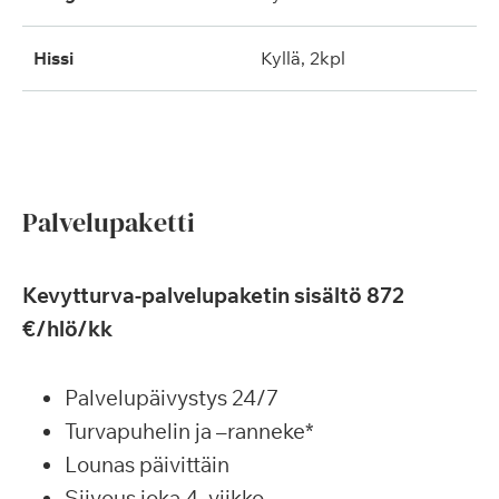
hissi
kyllä, 2kpl
Palvelupaketti
Kevytturva-palvelupaketin sisältö 872
€/hlö/kk
Palvelupäivystys 24/7
Turvapuhelin ja –ranneke*
Lounas päivittäin
Siivous joka 4. viikko