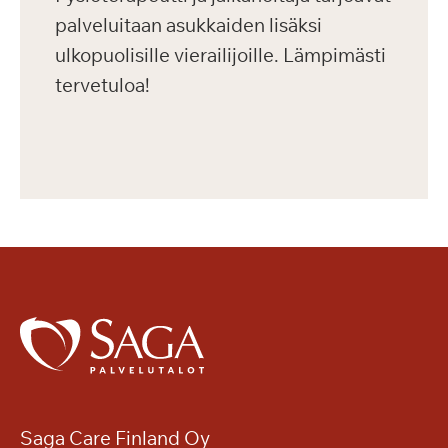
palveluitaan asukkaiden lisäksi
ulkopuolisille vierailijoille. Lämpimästi
tervetuloa!
Saga Care Finland Oy