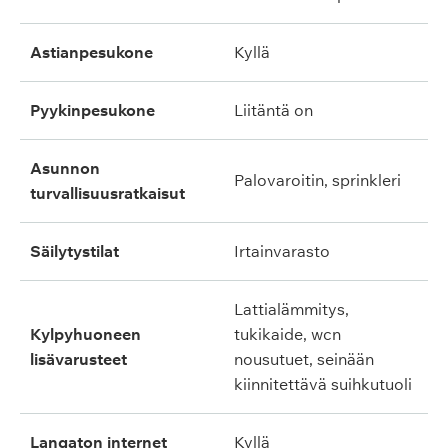
astianpesukone
kyllä
pyykinpesukone
liitäntä on
asunnon
palovaroitin, sprinkleri
turvallisuusratkaisut
säilytystilat
irtainvarasto
lattialämmitys,
kylpyhuoneen
tukikaide, wcn
lisävarusteet
nousutuet, seinään
kiinnitettävä suihkutuoli
langaton internet
kyllä