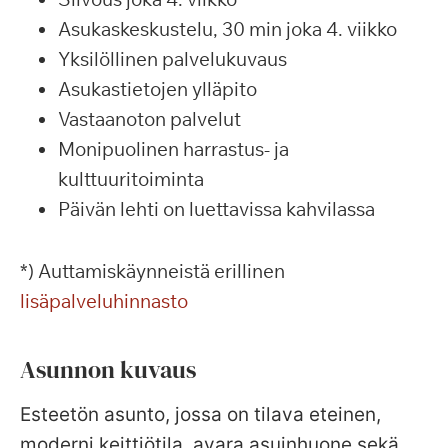
Asukaskeskustelu, 30 min joka 4. viikko
Yksilöllinen palvelukuvaus
Asukastietojen ylläpito
Vastaanoton palvelut
Monipuolinen harrastus- ja
kulttuuritoiminta
Päivän lehti on luettavissa kahvilassa
*) Auttamiskäynneistä erillinen
lisäpalveluhinnasto
Asunnon kuvaus
Esteetön asunto, jossa on tilava eteinen,
moderni keittiötila, avara asuinhuone sekä