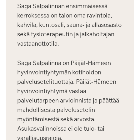
Saga Salpalinnan ensimmäisessä
kerroksessa on talon oma ravintola,
kahvila, kuntosali, sauna- ja allasosasto
sekä fysioterapeutin ja jalkahoitajan
vastaanottotila.
Saga Salpalinna on Päijät-Hämeen
hyvinvointiyhtymän kotihoidon
palvelusetelituottaja. Päijät-Hämeen
hyvinvointiyhtymä vastaa
palvelutarpeen arvioinnista ja päättää
mahdollisesta palvelusetelin
myöntämisestä sekä arvosta.
Asukasvalinnoissa ei ole tulo- tai
varallisuusrajoja.