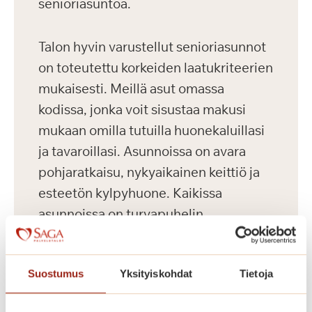
senioriasuntoa.
Talon hyvin varustellut senioriasunnot
on toteutettu korkeiden laatukriteerien
mukaisesti. Meillä asut omassa
kodissa, jonka voit sisustaa makusi
mukaan omilla tutuilla huonekaluillasi
ja tavaroillasi. Asunnoissa on avara
pohjaratkaisu, nykyaikainen keittiö ja
esteetön kylpyhuone. Kaikissa
asunnoissa on turvapuhelin,
sammutusjärjestelmä sekä palo- ja
häkävaroitin. Yleisiin tiloihin kuuluvat
Suostumus
Yksityiskohdat
Tietoja
kahvila-ravintola, kuntosali, sauna
uima-allasosastolla, pesutupa ja