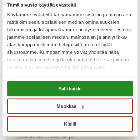
kerhotilat aktiiviseen vapaa-
Tämä sivusto käyttää evästeitä
ajantoimintaan.
Käytämme evästeitä tarjoamamme sisällön ja mainosten
räätälöimiseen, sosiaalisen median ominaisuuksien
tukemiseen ja kävijämäärämme analysoimiseen. Lisäksi
Katso vapaat senioriasunnot
jaamme sosiaalisen median, mainosalan ja analytiikka-
alan kumppaneillemme tietoja siitä, miten käytät
Saga Salpalinnassa asumisen
sivustoamme. Kumppanimme voivat yhdistää näitä
kuukausikulut koostuvat
tietoja muihin tietoihin, joita olet antanut heille tai joita on
kerätty, kun olet käyttänyt heidän palvelujaan.
asumiskuluista sekä yksilöllisestä
palvelupaketista. Asuntojen
Lue lisää evästeistä:
asumiskuluun sisältyy asunnon vuokra
Salli kaikki
https://sagacare.fi/evasteet/
sekä yhteisten tilojen käyttö.
Vesimaksu on 23,10 euroa henkilöltä
Muokkaa
kuukaudessa ja sähkö 47,30 euroa
Kiellä
kuukaudessa. Palvelupaketteihin
kuuluu mm. ateria- ja