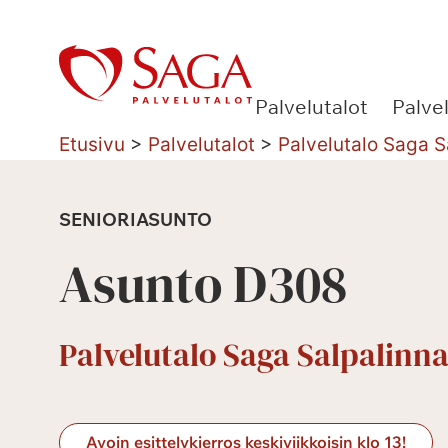
Siirry
sisältöön
Palvelutalot
Palve
Etusivu
>
Palvelutalot
>
Palvelutalo Saga S
SENIORIASUNTO
Asunto D308
Palvelutalo Saga Salpalinna
Avoin esittelykierros keskiviikkoisin klo 13!