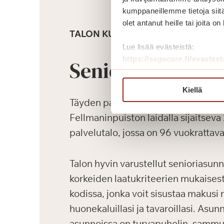
kumppaneillemme tietoja siitä
olet antanut heille tai joita o
TALON KUVAUS
Lue lisää evästeistä:
https://sagacare.fi/evasteet
Senioriasunnot
Kiellä
Täyden palvelun Saga Salpalinna o
Fellmaninpuiston laidalla sijaitsev
palvelutalo, jossa on 96 vuokrattav
Talon hyvin varustellut senioriasunn
korkeiden laatukriteerien mukaisest
kodissa, jonka voit sisustaa makusi 
huonekaluillasi ja tavaroillasi. Asu
asunnoissa on turvapuhelin, sammutus