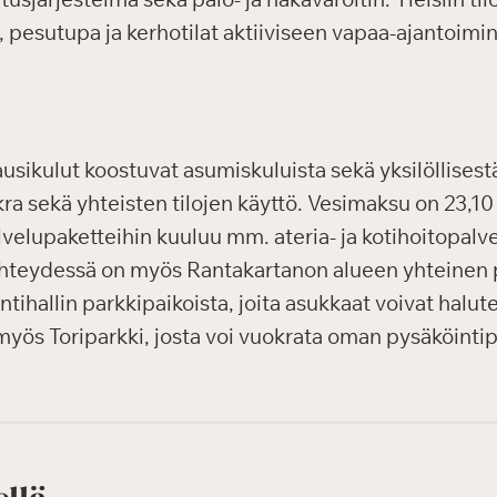
, pesutupa ja kerhotilat aktiiviseen vapaa-ajantoimi
sikulut koostuvat asumiskuluista sekä yksilöllisest
a sekä yhteisten tilojen käyttö. Vesimaksu on 23,10
elupaketteihin kuuluu mm. ateria- ja kotihoitopalve
 yhteydessä on myös Rantakartanon alueen yhteinen 
tihallin parkkipaikoista, joita asukkaat voivat halu
myös Toriparkki, josta voi vuokrata oman pysäköintip