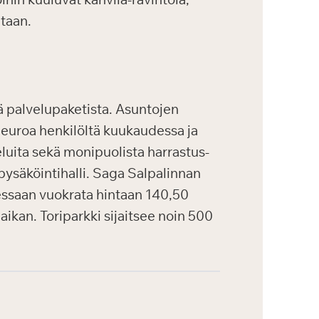
ntaan.
ä palvelupaketista. Asuntojen
 euroa henkilöltä kuukaudessa ja
luita sekä monipuolista harrastus-
pysäköintihalli. Saga Salpalinnan
tessaan vuokrata hintaan 140,50
aikan. Toriparkki sijaitsee noin 500