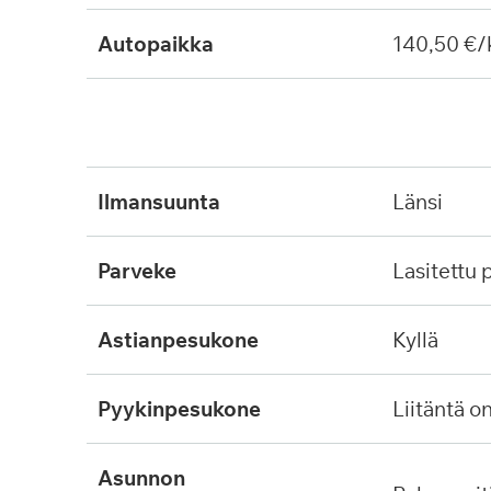
Autopaikka
140,50 €/
ilmansuunta
länsi
parveke
lasitettu
astianpesukone
kyllä
pyykinpesukone
liitäntä o
asunnon