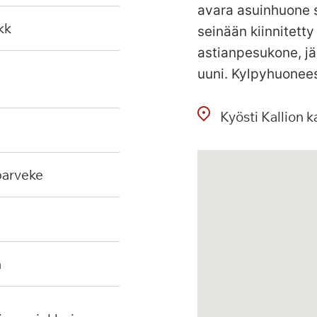
avara asuinhuone s
kk
seinään kiinnitetty
astianpesukone, jä
uuni. Kylpyhuonees
Kyösti Kallion k
 parveke
n