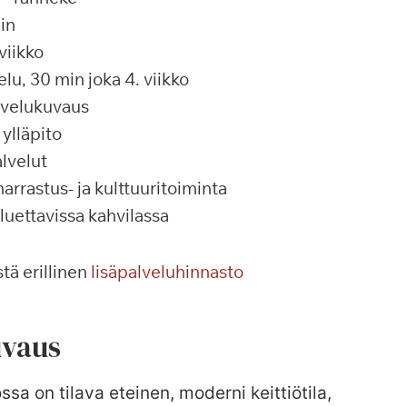
in
viikko
u, 30 min joka 4. viikko
alvelukuvaus
ylläpito
lvelut
rrastus- ja kulttuuritoiminta
 luettavissa kahvilassa
tä erillinen
lisäpalveluhinnasto
vaus
ssa on tilava eteinen, moderni keittiötila,