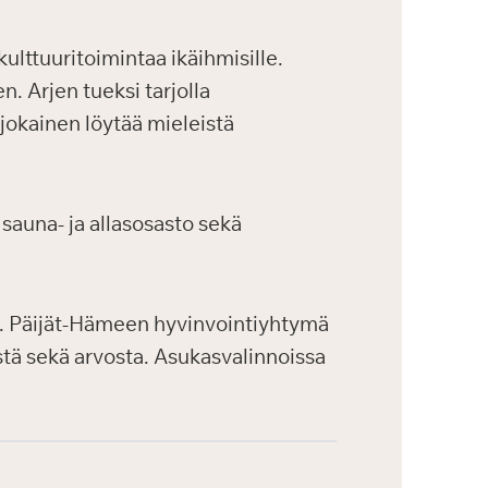
ulttuuritoimintaa ikäihmisille.
. Arjen tueksi tarjolla
 jokainen löytää mieleistä
sauna- ja allasosasto sekä
a. Päijät-Hämeen hyvinvointiyhtymä
tä sekä arvosta. Asukasvalinnoissa