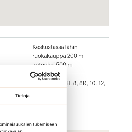
Keskustassa lähin
ruokakauppa 200 m
apteekki 500 m
Linja-autot: 4H, 8, 8R, 10, 12,
20, 802
Tietoja
 ominaisuuksien tukemiseen
tiikka-alan