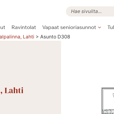
lut
Ravintolat
Vapaat senioriasunnot
Tu
alpalinna, Lahti
>
Asunto D308
, Lahti