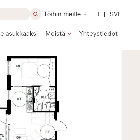
Töihin meille
FI
|
SVE
le asukkaaksi
Meistä
Yhteystiedot