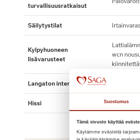
palovaroit
turvallisuusratkaisut
säilytystilat
irtainvara
lattialämmitys, tukikaide,
kylpyhuoneen
wcn nousu
lisävarusteet
kiinnitett
langaton internet
kyllä
Suostumus
hissi
kyllä, 2kpl
Tämä sivusto käyttää eväste
Käytämme evästeitä tarjoama
ja kävijämäärämme analysoim