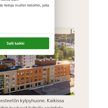
ietoja muihin tietoihin, joita
Salli kaikki
ja esteetön kylpyhuone. Kaikissa
ihin kuuluvat kahvila-ravintola,