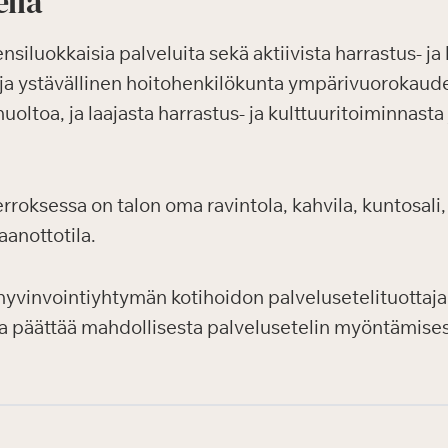
ellä
luokkaisia palveluita sekä aktiivista harrastus- ja k
ja ystävällinen hoitohenkilökunta ympärivuorokauden
uoltoa, ja laajasta harrastus- ja kulttuuritoiminnasta
oksessa on talon oma ravintola, kahvila, kuntosali, 
aanottotila.
yvinvointiyhtymän kotihoidon palvelusetelituottaj
ja päättää mahdollisesta palvelusetelin myöntämises