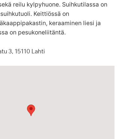
ekä reilu kylpyhuone. Suihkutilassa on
 suihkutuoli. Keittiössä on
äkaappipakastin, keraaminen liesi ja
sa on pesukoneliitäntä.
atu
3
15110
Lahti