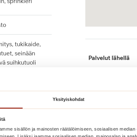
in, sprinkleri
sto
tuet, seinään
Palvelut lähellä
ävä suihkutuoli
Julkinen liikenne
Yksityiskohdat
itä
mme sisällön ja mainosten räätälöimiseen, sosiaalisen median
iseen. Lisäksi jaamme sosiaalisen median, mainosalan ja analy