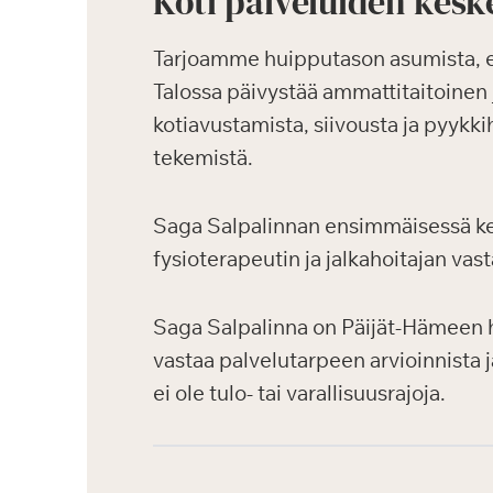
Koti palveluiden kesk
Tarjoamme huipputason asumista, ensi
Talossa päivystää ammattitaitoinen 
kotiavustamista, siivousta ja pyykkih
tekemistä.
Saga Salpalinnan ensimmäisessä kerr
fysioterapeutin ja jalkahoitajan vast
Saga Salpalinna on Päijät-Hämeen h
vastaa palvelutarpeen arvioinnista 
ei ole tulo- tai varallisuusrajoja.