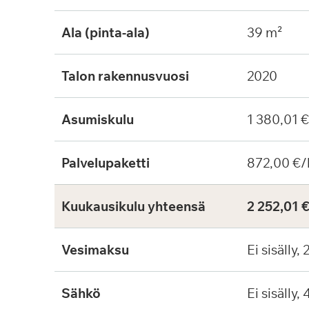
Ala (pinta-ala)
39 m²
Talon rakennusvuosi
2020
Asumiskulu
1 380,01 
Palvelupaketti
872,00 €/
Kuukausikulu yhteensä
2 252,01 
Vesimaksu
Ei sisälly,
Sähkö
Ei sisälly,