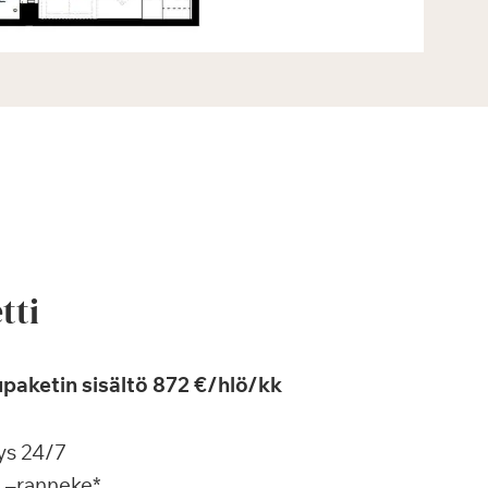
tti
paketin sisältö 872 €/hlö/kk
ys 24/7
a –ranneke*