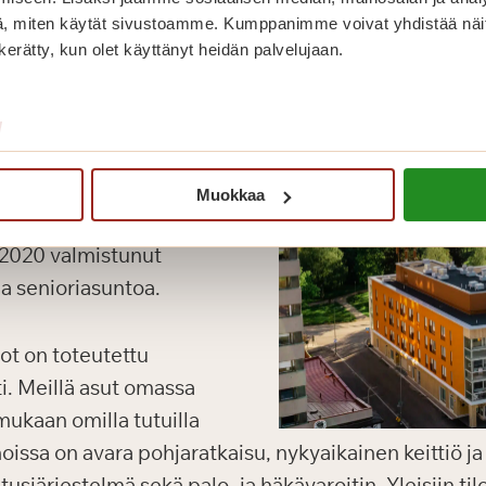
, miten käytät sivustoamme. Kumppanimme voivat yhdistää näitä t
n kerätty, kun olet käyttänyt heidän palvelujaan.
/
Muokkaa
n Lahden keskustassa
a 2020 valmistunut
aa senioriasuntoa.
ot on toteutettu
i. Meillä asut omassa
mukaan omilla tutuilla
nnoissa on avara pohjaratkaisu, nykyaikainen keittiö 
järjestelmä sekä palo- ja häkävaroitin. Yleisiin tilo