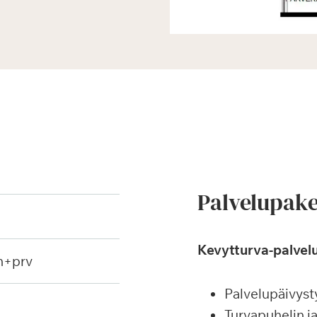
Palvelupake
Kevytturva-palvelu
h+prv
Palvelupäivyst
Turvapuhelin j