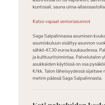
kuntosali, sauna uima-allasosastolla
Katso vapaat senioriasunnot
Saga Salpalinnassa asumisen kuukau
asumiskuluun sisältyy asunnon vuokr
sähkö 47,30 euroa kuukaudessa. Palv
ja kulttuuritoimintaa. Palvelutalon
asukkaiden käytössä on osa pysäköin
€/kk. Talon läheisyydessä sijaitsee 
metrin päässä Saga Salpalinnasta.