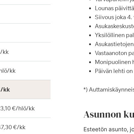
Lounas päivittä
Siivous joka 4. 
Asukaskeskustel
Yksilöllinen p
Asukastietojen 
€/kk
Vastaanoton pa
Monipuolinen ha
hlö/kk
Päivän lehti on
€/kk
*) Auttamiskäynneis
 23,10 €/hlö/kk
Asunnon ku
 47,30 €/kk
Esteetön asunto, jo