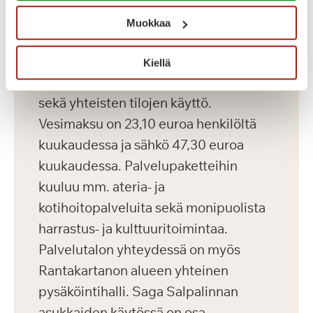
kuukausikulut koostuvat
Muokkaa
asumiskuluista sekä yksilöllisestä
palvelupaketista. Asuntojen
Kiellä
asumiskuluun sisältyy asunnon vuokra
sekä yhteisten tilojen käyttö.
Vesimaksu on 23,10 euroa henkilöltä
kuukaudessa ja sähkö 47,30 euroa
kuukaudessa. Palvelupaketteihin
kuuluu mm. ateria- ja
kotihoitopalveluita sekä monipuolista
harrastus- ja kulttuuritoimintaa.
Palvelutalon yhteydessä on myös
Rantakartanon alueen yhteinen
pysäköintihalli. Saga Salpalinnan
asukkaiden käytössä on osa