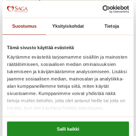
mukaan omilla tutuilla huonekaluillasi
ja tavaroillasi. Asunnoissa on avara
pohjaratkaisu, nykyaikainen keittiö ja
Suostumus
Yksityiskohdat
Tietoja
esteetön kylpyhuone. Kaikissa
asunnoissa on turvapuhelin,
Tämä sivusto käyttää evästeitä
sammutusjärjestelmä sekä palo- ja
Käytämme evästeitä tarjoamamme sisällön ja mainosten
häkävaroitin. Yleisiin tiloihin kuuluvat
räätälöimiseen, sosiaalisen median ominaisuuksien
kahvila-ravintola, kuntosali, sauna
tukemiseen ja kävijämäärämme analysoimiseen. Lisäksi
uima-allasosastolla, pesutupa ja
jaamme sosiaalisen median, mainosalan ja analytiikka-
alan kumppaneillemme tietoja siitä, miten käytät
kerhotilat aktiiviseen vapaa-
sivustoamme. Kumppanimme voivat yhdistää näitä
ajantoimintaan.
tietoja muihin tietoihin, joita olet antanut heille tai joita on
kerätty, kun olet käyttänyt heidän palvelujaan.
Katso vapaat senioriasunnot
Lue lisää evästeistä:
Salli kaikki
https://sagacare.fi/evasteet/
Saga Salpalinnassa asumisen