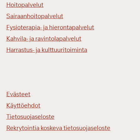
Hoitopalvelut
Sairaanhoitopalvelut
Fysioterapia- ja hierontapalvelut
Kahvila- ja ravintolapalvelut
Harrastus- ja kulttuuritoiminta
Evästeet
Käyttöehdot
Tietosuojaseloste
Rekrytointia koskeva tietosuojaseloste