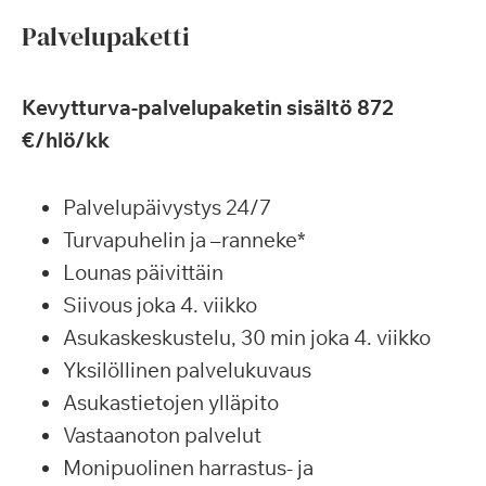
Palvelupaketti
Kevytturva-palvelupaketin sisältö 872
€/hlö/kk
Palvelupäivystys 24/7
Turvapuhelin ja –ranneke*
Lounas päivittäin
Siivous joka 4. viikko
Asukaskeskustelu, 30 min joka 4. viikko
Yksilöllinen palvelukuvaus
Asukastietojen ylläpito
Vastaanoton palvelut
Monipuolinen harrastus- ja