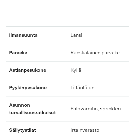
ilmansuunta
länsi
parveke
ranskalainen parveke
astianpesukone
kyllä
pyykinpesukone
liitäntä on
asunnon
palovaroitin, sprinkleri
turvallisuusratkaisut
säilytystilat
irtainvarasto