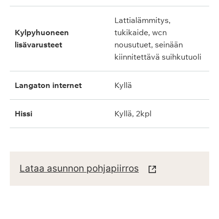
lattialämmitys,
kylpyhuoneen
tukikaide, wcn
lisävarusteet
nousutuet, seinään
kiinnitettävä suihkutuoli
langaton internet
kyllä
hissi
kyllä, 2kpl
Lataa asunnon pohjapiirros