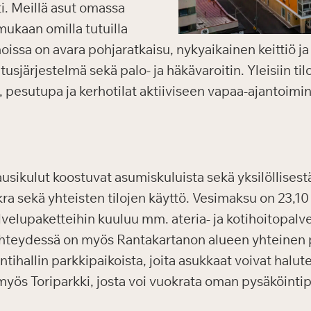
i. Meillä asut omassa
mukaan omilla tutuilla
nnoissa on avara pohjaratkaisu, nykyaikainen keittiö 
järjestelmä sekä palo- ja häkävaroitin. Yleisiin tilo
, pesutupa ja kerhotilat aktiiviseen vapaa-ajantoimi
sikulut koostuvat asumiskuluista sekä yksilöllisest
a sekä yhteisten tilojen käyttö. Vesimaksu on 23,10
elupaketteihin kuuluu mm. ateria- ja kotihoitopalve
 yhteydessä on myös Rantakartanon alueen yhteinen 
tihallin parkkipaikoista, joita asukkaat voivat halu
myös Toriparkki, josta voi vuokrata oman pysäköintip