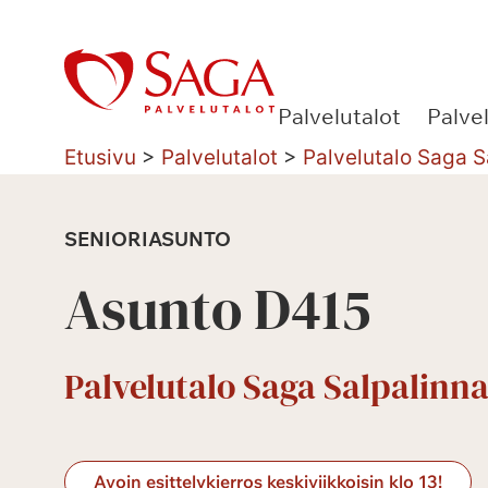
Siirry
sisältöön
Palvelutalot
Palve
Etusivu
>
Palvelutalot
>
Palvelutalo Saga S
SENIORIASUNTO
Asunto D415
Palvelutalo Saga Salpalinna
Avoin esittelykierros keskiviikkoisin klo 13!