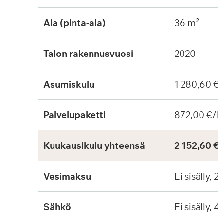
Ala (pinta-ala)
36 m²
Talon rakennusvuosi
2020
Asumiskulu
1 280,60 
Palvelupaketti
872,00 €/
Kuukausikulu yhteensä
2 152,60 
Vesimaksu
Ei sisälly,
Sähkö
Ei sisälly,