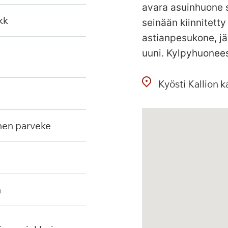
avara asuinhuone s
kk
seinään kiinnitetty
astianpesukone, jä
uuni. Kylpyhuonees
Kyösti Kallion k
inen parveke
n