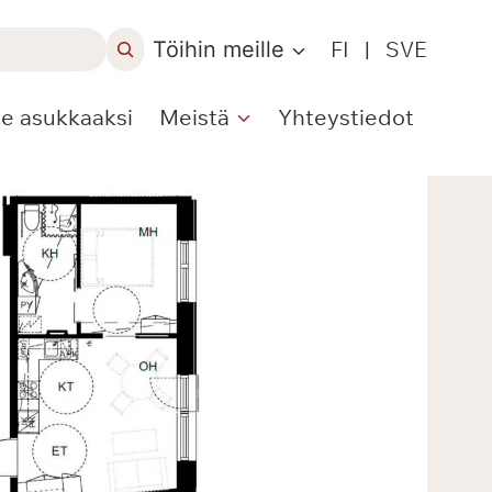
Töihin meille
FI
|
SVE
le asukkaaksi
Meistä
Yhteystiedot