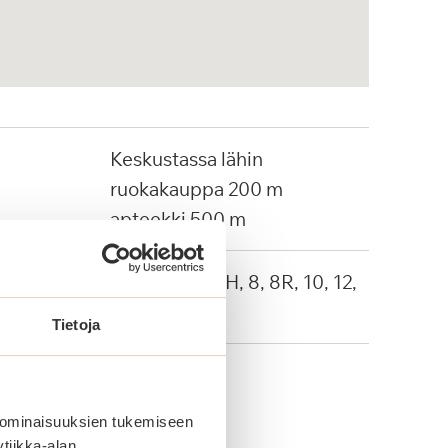
Keskustassa lähin
ruokakauppa 200 m
apteekki 500 m
Linja-autot: 4H, 8, 8R, 10, 12,
20, 802
Tietoja
 ominaisuuksien tukemiseen
tiikka-alan