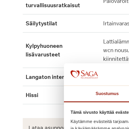
palovaroit
turvallisuusratkaisut
säilytystilat
irtainvara
lattialämmitys, tukikaide,
kylpyhuoneen
wcn nousu
lisävarusteet
kiinnitett
langaton internet
kyllä
Suostumus
hissi
kyllä, 2kpl
Tämä sivusto käyttää eväste
Käytämme evästeitä tarjoama
Lataa asunnon pohjapiirros
ja kävijämäärämme analysoim