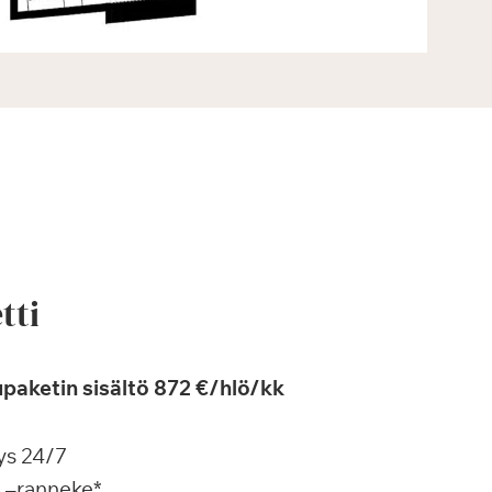
tti
paketin sisältö 872 €/hlö/kk
ys 24/7
a –ranneke*