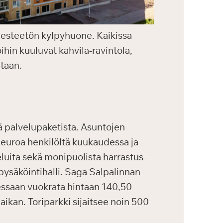
ja esteetön kylpyhuone. Kaikissa
ihin kuuluvat kahvila-ravintola,
ntaan.
ä palvelupaketista. Asuntojen
 euroa henkilöltä kuukaudessa ja
luita sekä monipuolista harrastus-
pysäköintihalli. Saga Salpalinnan
tessaan vuokrata hintaan 140,50
aikan. Toriparkki sijaitsee noin 500