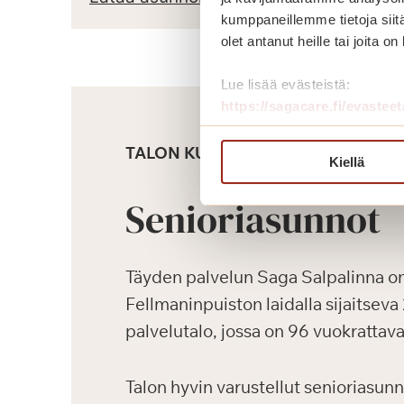
kumppaneillemme tietoja siitä
olet antanut heille tai joita o
Lue lisää evästeistä:
https://sagacare.fi/evasteet
TALON KUVAUS
Kiellä
Senioriasunnot
Täyden palvelun Saga Salpalinna o
Fellmaninpuiston laidalla sijaitsev
palvelutalo, jossa on 96 vuokrattav
Talon hyvin varustellut senioriasunn