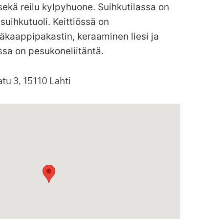
ekä reilu kylpyhuone. Suihkutilassa on
 suihkutuoli. Keittiössä on
äkaappipakastin, keraaminen liesi ja
sa on pesukoneliitäntä.
atu
3
15110
Lahti