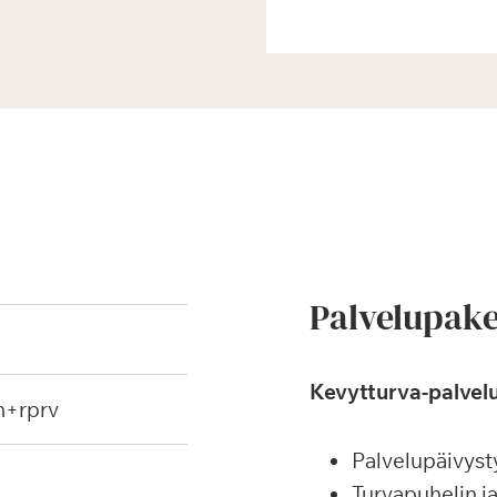
Palvelupake
Kevytturva-palvelu
h+rprv
Palvelupäivyst
Turvapuhelin j