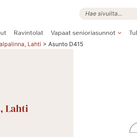
lut
Ravintolat
Vapaat senioriasunnot
Tu
alpalinna, Lahti
>
Asunto D415
, Lahti