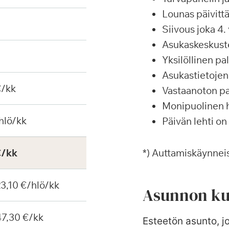
Lounas päivittä
Siivous joka 4. 
Asukaskeskustel
Yksilöllinen p
Asukastietojen 
€/kk
Vastaanoton pa
Monipuolinen ha
hlö/kk
Päivän lehti on
€/kk
*) Auttamiskäynneis
 23,10 €/hlö/kk
Asunnon ku
 47,30 €/kk
Esteetön asunto, jo