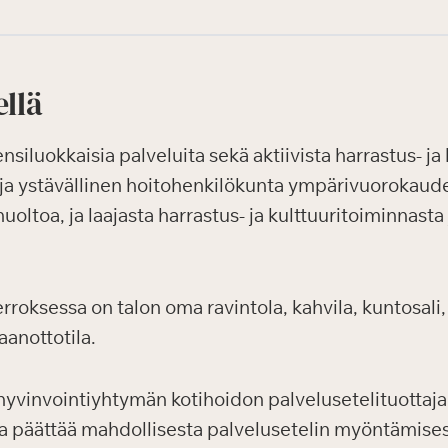
ellä
luokkaisia palveluita sekä aktiivista harrastus- ja k
ja ystävällinen hoitohenkilökunta ympärivuorokauden
uoltoa, ja laajasta harrastus- ja kulttuuritoiminnasta
oksessa on talon oma ravintola, kahvila, kuntosali, 
aanottotila.
yvinvointiyhtymän kotihoidon palvelusetelituottaj
ja päättää mahdollisesta palvelusetelin myöntämises