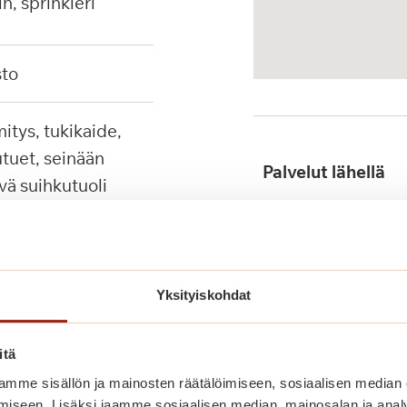
in, sprinkleri
sto
tuet, seinään
Palvelut lähellä
ävä suihkutuoli
Julkinen liikenne
Yksityiskohdat
itä
mme sisällön ja mainosten räätälöimiseen, sosiaalisen median
iseen. Lisäksi jaamme sosiaalisen median, mainosalan ja analy