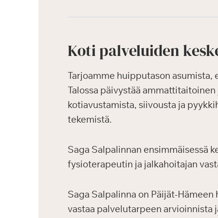
Koti palveluiden kesk
Tarjoamme huipputason asumista, ensi
Talossa päivystää ammattitaitoinen 
kotiavustamista, siivousta ja pyykkih
tekemistä.
Saga Salpalinnan ensimmäisessä kerr
fysioterapeutin ja jalkahoitajan vast
Saga Salpalinna on Päijät-Hämeen h
vastaa palvelutarpeen arvioinnista 