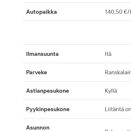
Autopaikka
140,50 €/
ilmansuunta
itä
parveke
ranskala
astianpesukone
kyllä
pyykinpesukone
liitäntä o
asunnon