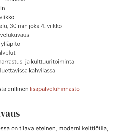
in
viikko
u, 30 min joka 4. viikko
alvelukuvaus
ylläpito
lvelut
rrastus- ja kulttuuritoiminta
 luettavissa kahvilassa
tä erillinen
lisäpalveluhinnasto
vaus
ssa on tilava eteinen, moderni keittiötila,