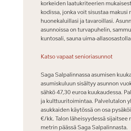
korkeiden laatukriteerien mukaisest
kodissa, jonka voit sisustaa makusi 
huonekaluillasi ja tavaroillasi. Asu
asunnoissa on turvapuhelin, sammutus
kuntosali, sauna uima-allasosastolla
Katso vapaat senioriasunnot
Saga Salpalinnassa asumisen kuukau
asumiskuluun sisältyy asunnon vuokr
sähkö 47,30 euroa kuukaudessa. Palv
ja kulttuuritoimintaa. Palvelutalon
asukkaiden käytössä on osa pysäköin
€/kk. Talon läheisyydessä sijaitsee 
metrin päässä Saga Salpalinnasta.