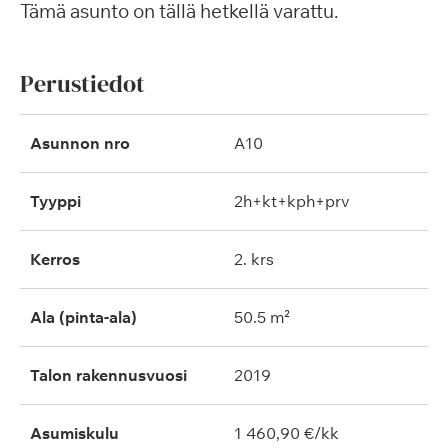
Tämä asunto on tällä hetkellä varattu.
Perustiedot
Asunnon nro
A10
Tyyppi
2h+kt+kph+prv
Kerros
2. krs
Ala (pinta-ala)
50.5 m²
Talon rakennusvuosi
2019
Asumiskulu
1 460,90 €/kk