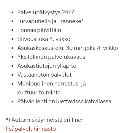
Palvelupäivystys 24/7
Turvapuhelin ja –ranneke*
Lounas päivittäin
Siivous joka 4. viikko
Asukaskeskustelu, 30 min joka 4. viikko
Yksilöllinen palvelukuvaus
Asukastietojen ylläpito
Vastaanoton palvelut
Monipuolinen harrastus- ja
kulttuuritoiminta
Päivän lehti on luettavissa kahvilassa
*) Auttamiskäynneistä erillinen
lisäpalveluhinnasto