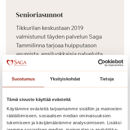
Senioriasunnot
Tikkurilan keskustaan 2019
valmistunut täyden palvelun Saga
Tammilinna tarjoaa huipputason
asumista, ensiluokkaisia palveluita
sekä aktiivista harrastus- ja
kulttuuritoimintaa ikäihmisille.
Suostumus
Yksityiskohdat
Tietoja
Keskeisen sijaintinsa ansiosta
palvelutalosta on hyvät kulkuyhteydet
useaan suuntaan.
Tämä sivusto käyttää evästeitä
Käytämme evästeitä tarjoamamme sisällön ja mainosten
Saga Tammilinnassa on yhteensä 129
räätälöimiseen, sosiaalisen median ominaisuuksien
tukemiseen ja kävijämäärämme analysoimiseen. Lisäksi
vuokrattavaa senioriasuntoa, yksiöitä
jaamme sosiaalisen median, mainosalan ja analytiikka-