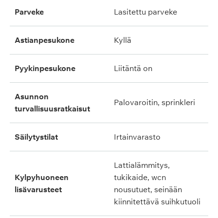
parveke
lasitettu parveke
astianpesukone
kyllä
pyykinpesukone
liitäntä on
asunnon
palovaroitin, sprinkleri
turvallisuusratkaisut
säilytystilat
irtainvarasto
lattialämmitys,
kylpyhuoneen
tukikaide, wcn
lisävarusteet
nousutuet, seinään
kiinnitettävä suihkutuoli