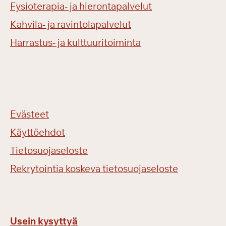
Fysioterapia- ja hierontapalvelut
Kahvila- ja ravintolapalvelut
Harrastus- ja kulttuuritoiminta
Evästeet
Käyttöehdot
Tietosuojaseloste
Rekrytointia koskeva tietosuojaseloste
Usein kysyttyä