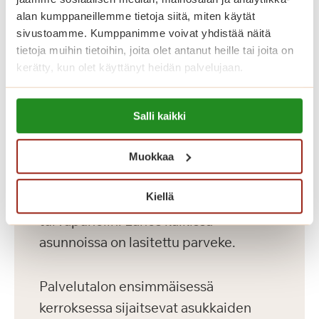
ja kaksioita kooltaan 36-56 m2
alan kumppaneillemme tietoja siitä, miten käytät
kahdeksassa kerroksessa. Palvelutalon
sivustoamme. Kumppanimme voivat yhdistää näitä
hyvin varustellut senioriasunnot on
tietoja muihin tietoihin, joita olet antanut heille tai joita on
kerätty, kun olet käyttänyt heidän palvelujaan.
toteutettu yksityisten Saga-
palvelutalojen korkeiden
Lue lisää evästeistä:
laatukriteerien mukaisesti. Meillä asut
Salli kaikki
https://sagacare.fi/evasteet/
omassa kodissasi, jonka voit sisustaa
mieleiseksesi. Kaikissa asunnoissa on
Muokkaa
avara pohjaratkaisu, nykyaikainen
Kiellä
keittiö, esteetön kylpyhuone sekä
turvapuhelin. Lähes kaikissa
asunnoissa on lasitettu parveke.
Palvelutalon ensimmäisessä
kerroksessa sijaitsevat asukkaiden