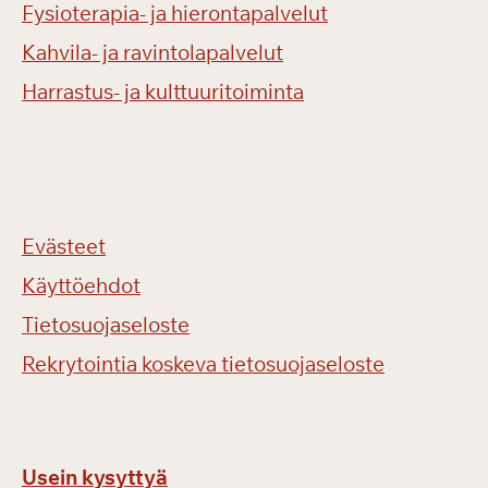
Fysioterapia- ja hierontapalvelut
Kahvila- ja ravintolapalvelut
Harrastus- ja kulttuuritoiminta
Evästeet
Käyttöehdot
Tietosuojaseloste
Rekrytointia koskeva tietosuojaseloste
Usein kysyttyä