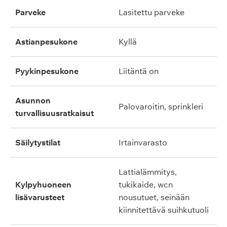
parveke
lasitettu parveke
astianpesukone
kyllä
pyykinpesukone
liitäntä on
asunnon
palovaroitin, sprinkleri
turvallisuusratkaisut
säilytystilat
irtainvarasto
lattialämmitys,
kylpyhuoneen
tukikaide, wcn
lisävarusteet
nousutuet, seinään
kiinnitettävä suihkutuoli