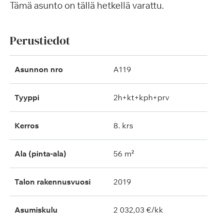
Tämä asunto on tällä hetkellä varattu.
Perustiedot
Asunnon nro
A119
Tyyppi
2h+kt+kph+prv
Kerros
8. krs
Ala (pinta-ala)
56 m²
Talon rakennusvuosi
2019
Asumiskulu
2 032,03 €/kk