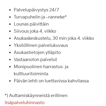
Palvelupäivystys 24/7
Turvapuhelin ja –ranneke*
Lounas päivittäin
Siivous joka 4. viikko
Asukaskeskustelu, 30 min joka 4. viikko
Yksilöllinen palvelukuvaus
Asukastietojen ylläpito
Vastaanoton palvelut
Monipuolinen harrastus- ja
kulttuuritoiminta
Päivän lehti on luettavissa kahvilassa
*) Auttamiskäynneistä erillinen
lisäpalveluhinnasto