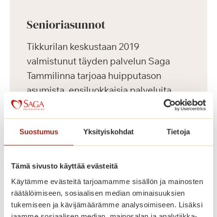
Senioriasunnot
Tikkurilan keskustaan 2019
valmistunut täyden palvelun Saga
Tammilinna tarjoaa huipputason
asumista, ensiluokkaisia palveluita
sekä aktiivista harrastus- ja
kulttuuritoimintaa ikäihmisille.
Suostumus
Yksityiskohdat
Tietoja
Keskeisen sijaintinsa ansiosta
palvelutalosta on hyvät kulkuyhteydet
useaan suuntaan.
Tämä sivusto käyttää evästeitä
Käytämme evästeitä tarjoamamme sisällön ja mainosten
Saga Tammilinnassa on yhteensä 129
räätälöimiseen, sosiaalisen median ominaisuuksien
tukemiseen ja kävijämäärämme analysoimiseen. Lisäksi
vuokrattavaa senioriasuntoa, yksiöitä
jaamme sosiaalisen median, mainosalan ja analytiikka-