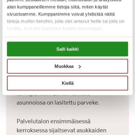
ja kaksioita kooltaan 36-56 m2
alan kumppaneillemme tietoja siitä, miten käytät
kahdeksassa kerroksessa. Palvelutalon
sivustoamme. Kumppanimme voivat yhdistää näitä
hyvin varustellut senioriasunnot on
tietoja muihin tietoihin, joita olet antanut heille tai joita on
kerätty, kun olet käyttänyt heidän palvelujaan.
toteutettu yksityisten Saga-
palvelutalojen korkeiden
Lue lisää evästeistä:
laatukriteerien mukaisesti. Meillä asut
Salli kaikki
https://sagacare.fi/evasteet/
omassa kodissasi, jonka voit sisustaa
mieleiseksesi. Kaikissa asunnoissa on
Muokkaa
avara pohjaratkaisu, nykyaikainen
Kiellä
keittiö, esteetön kylpyhuone sekä
turvapuhelin. Lähes kaikissa
asunnoissa on lasitettu parveke.
Palvelutalon ensimmäisessä
kerroksessa sijaitsevat asukkaiden