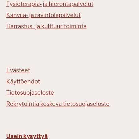
Fysioterapia- ja hierontapalvelut
Kahvila- ja ravintolapalvelut
Harrastus- ja kulttuuritoiminta
Evästeet
Käyttöehdot
Tietosuojaseloste
Rekrytointia koskeva tietosuojaseloste
Usein kysyttyä