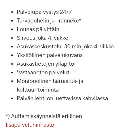
Palvelupäivystys 24/7
Turvapuhelin ja –ranneke*
Lounas päivittäin
Siivous joka 4. viikko
Asukaskeskustelu, 30 min joka 4. viikko
Yksilöllinen palvelukuvaus
Asukastietojen ylläpito
Vastaanoton palvelut
Monipuolinen harrastus- ja
kulttuuritoiminta
Päivän lehti on luettavissa kahvilassa
*) Auttamiskäynneistä erillinen
lisäpalveluhinnasto