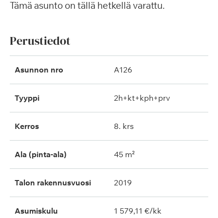
Tämä asunto on tällä hetkellä varattu.
Perustiedot
Asunnon nro
A126
Tyyppi
2h+kt+kph+prv
Kerros
8. krs
Ala (pinta-ala)
45 m²
Talon rakennusvuosi
2019
Asumiskulu
1 579,11 €/kk