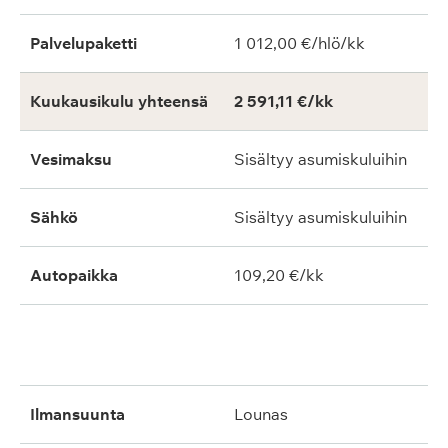
Palvelupaketti
1 012,00 €/hlö/kk
Kuukausikulu yhteensä
2 591,11 €/kk
Vesimaksu
Sisältyy asumiskuluihin
Sähkö
Sisältyy asumiskuluihin
Autopaikka
109,20 €/kk
ilmansuunta
lounas