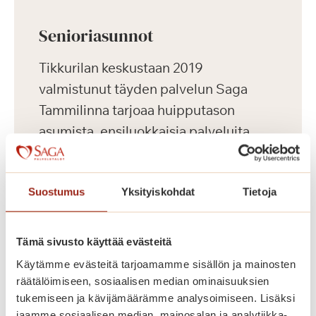
Senioriasunnot
Tikkurilan keskustaan 2019
valmistunut täyden palvelun Saga
Tammilinna tarjoaa huipputason
asumista, ensiluokkaisia palveluita
sekä aktiivista harrastus- ja
kulttuuritoimintaa ikäihmisille.
Suostumus
Yksityiskohdat
Tietoja
Keskeisen sijaintinsa ansiosta
palvelutalosta on hyvät kulkuyhteydet
useaan suuntaan.
Tämä sivusto käyttää evästeitä
Käytämme evästeitä tarjoamamme sisällön ja mainosten
Saga Tammilinnassa on yhteensä 129
räätälöimiseen, sosiaalisen median ominaisuuksien
tukemiseen ja kävijämäärämme analysoimiseen. Lisäksi
vuokrattavaa senioriasuntoa, yksiöitä
jaamme sosiaalisen median, mainosalan ja analytiikka-