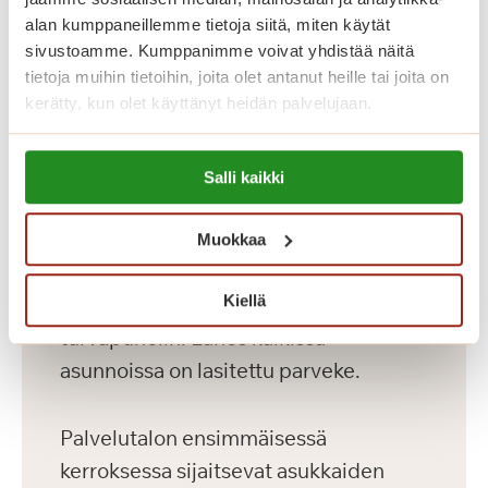
ja kaksioita kooltaan 36-56 m2
alan kumppaneillemme tietoja siitä, miten käytät
kahdeksassa kerroksessa. Palvelutalon
sivustoamme. Kumppanimme voivat yhdistää näitä
hyvin varustellut senioriasunnot on
tietoja muihin tietoihin, joita olet antanut heille tai joita on
kerätty, kun olet käyttänyt heidän palvelujaan.
toteutettu yksityisten Saga-
palvelutalojen korkeiden
Lue lisää evästeistä:
laatukriteerien mukaisesti. Meillä asut
Salli kaikki
https://sagacare.fi/evasteet/
omassa kodissasi, jonka voit sisustaa
mieleiseksesi. Kaikissa asunnoissa on
Muokkaa
avara pohjaratkaisu, nykyaikainen
Kiellä
keittiö, esteetön kylpyhuone sekä
turvapuhelin. Lähes kaikissa
asunnoissa on lasitettu parveke.
Palvelutalon ensimmäisessä
kerroksessa sijaitsevat asukkaiden