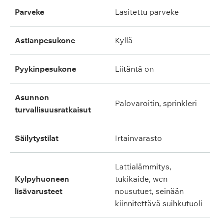
parveke
lasitettu parveke
astianpesukone
kyllä
pyykinpesukone
liitäntä on
asunnon
palovaroitin, sprinkleri
turvallisuusratkaisut
säilytystilat
irtainvarasto
lattialämmitys,
kylpyhuoneen
tukikaide, wcn
lisävarusteet
nousutuet, seinään
kiinnitettävä suihkutuoli