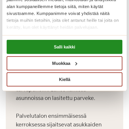
ja kaksioita kooltaan 36-56 m2
alan kumppaneillemme tietoja siitä, miten käytät
kahdeksassa kerroksessa. Palvelutalon
sivustoamme. Kumppanimme voivat yhdistää näitä
hyvin varustellut senioriasunnot on
tietoja muihin tietoihin, joita olet antanut heille tai joita on
kerätty, kun olet käyttänyt heidän palvelujaan.
toteutettu yksityisten Saga-
palvelutalojen korkeiden
Lue lisää evästeistä:
laatukriteerien mukaisesti. Meillä asut
Salli kaikki
https://sagacare.fi/evasteet/
omassa kodissasi, jonka voit sisustaa
mieleiseksesi. Kaikissa asunnoissa on
Muokkaa
avara pohjaratkaisu, nykyaikainen
Kiellä
keittiö, esteetön kylpyhuone sekä
turvapuhelin. Lähes kaikissa
asunnoissa on lasitettu parveke.
Palvelutalon ensimmäisessä
kerroksessa sijaitsevat asukkaiden