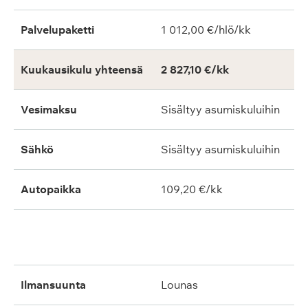
Palvelupaketti
1 012,00 €/hlö/kk
Kuukausikulu yhteensä
2 827,10 €/kk
Vesimaksu
Sisältyy asumiskuluihin
Sähkö
Sisältyy asumiskuluihin
Autopaikka
109,20 €/kk
ilmansuunta
lounas