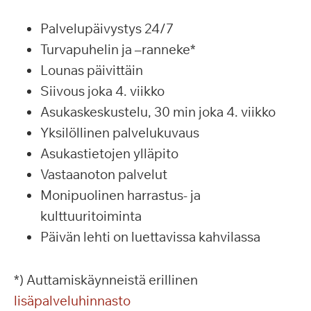
Palvelupäivystys 24/7
Turvapuhelin ja –ranneke*
Lounas päivittäin
Siivous joka 4. viikko
Asukaskeskustelu, 30 min joka 4. viikko
Yksilöllinen palvelukuvaus
Asukastietojen ylläpito
Vastaanoton palvelut
Monipuolinen harrastus- ja
kulttuuritoiminta
Päivän lehti on luettavissa kahvilassa
*) Auttamiskäynneistä erillinen
lisäpalveluhinnasto