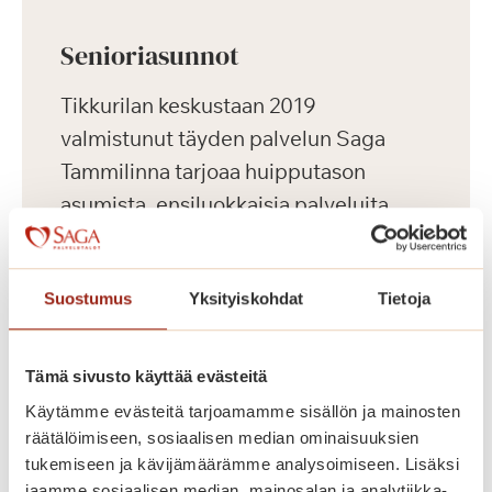
Senioriasunnot
Tikkurilan keskustaan 2019
valmistunut täyden palvelun Saga
Tammilinna tarjoaa huipputason
asumista, ensiluokkaisia palveluita
sekä aktiivista harrastus- ja
kulttuuritoimintaa ikäihmisille.
Suostumus
Yksityiskohdat
Tietoja
Keskeisen sijaintinsa ansiosta
palvelutalosta on hyvät kulkuyhteydet
useaan suuntaan.
Tämä sivusto käyttää evästeitä
Käytämme evästeitä tarjoamamme sisällön ja mainosten
Saga Tammilinnassa on yhteensä 129
räätälöimiseen, sosiaalisen median ominaisuuksien
tukemiseen ja kävijämäärämme analysoimiseen. Lisäksi
vuokrattavaa senioriasuntoa, yksiöitä
jaamme sosiaalisen median, mainosalan ja analytiikka-