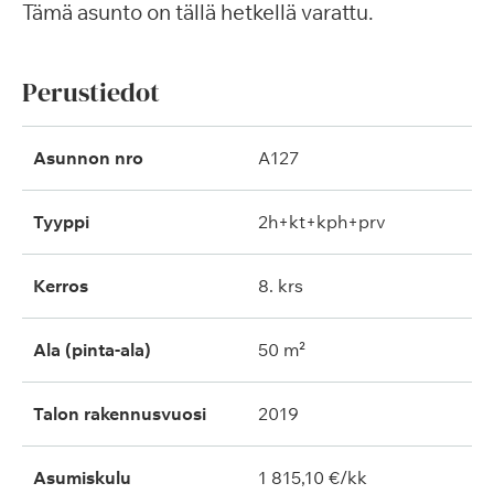
Tämä asunto on tällä hetkellä varattu.
Perustiedot
Asunnon nro
A127
Tyyppi
2h+kt+kph+prv
Kerros
8. krs
Ala (pinta-ala)
50 m²
Talon rakennusvuosi
2019
Asumiskulu
1 815,10 €/kk