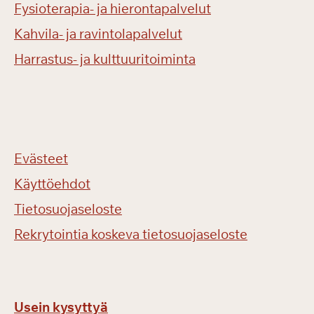
Fysioterapia- ja hierontapalvelut
Kahvila- ja ravintolapalvelut
Harrastus- ja kulttuuritoiminta
Evästeet
Käyttöehdot
Tietosuojaseloste
Rekrytointia koskeva tietosuojaseloste
Usein kysyttyä