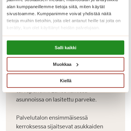
ja kaksioita kooltaan 36-56 m2
alan kumppaneillemme tietoja siitä, miten käytät
kahdeksassa kerroksessa. Palvelutalon
sivustoamme. Kumppanimme voivat yhdistää näitä
hyvin varustellut senioriasunnot on
tietoja muihin tietoihin, joita olet antanut heille tai joita on
kerätty, kun olet käyttänyt heidän palvelujaan.
toteutettu yksityisten Saga-
palvelutalojen korkeiden
Lue lisää evästeistä:
laatukriteerien mukaisesti. Meillä asut
Salli kaikki
https://sagacare.fi/evasteet/
omassa kodissasi, jonka voit sisustaa
mieleiseksesi. Kaikissa asunnoissa on
Muokkaa
avara pohjaratkaisu, nykyaikainen
Kiellä
keittiö, esteetön kylpyhuone sekä
turvapuhelin. Lähes kaikissa
asunnoissa on lasitettu parveke.
Palvelutalon ensimmäisessä
kerroksessa sijaitsevat asukkaiden