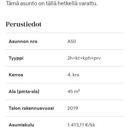
Tämä asunto on tällä hetkellä varattu.
Perustiedot
Asunnon nro
A50
Tyyppi
2h+kt+kph+prv
Kerros
4. krs
Ala (pinta-ala)
45 m²
Talon rakennusvuosi
2019
Asumiskulu
1 413,11 €/kk