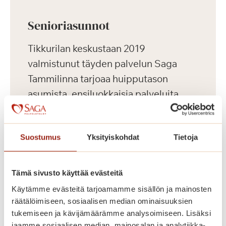
Senioriasunnot
Tikkurilan keskustaan 2019
valmistunut täyden palvelun Saga
Tammilinna tarjoaa huipputason
asumista, ensiluokkaisia palveluita
sekä aktiivista harrastus- ja
kulttuuritoimintaa ikäihmisille.
Suostumus
Yksityiskohdat
Tietoja
Keskeisen sijaintinsa ansiosta
palvelutalosta on hyvät kulkuyhteydet
useaan suuntaan.
Tämä sivusto käyttää evästeitä
Käytämme evästeitä tarjoamamme sisällön ja mainosten
Saga Tammilinnassa on yhteensä 129
räätälöimiseen, sosiaalisen median ominaisuuksien
tukemiseen ja kävijämäärämme analysoimiseen. Lisäksi
vuokrattavaa senioriasuntoa, yksiöitä
jaamme sosiaalisen median, mainosalan ja analytiikka-