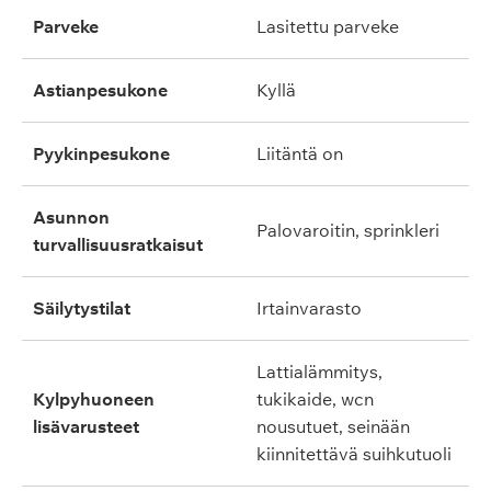
parveke
lasitettu parveke
astianpesukone
kyllä
pyykinpesukone
liitäntä on
asunnon
palovaroitin, sprinkleri
turvallisuusratkaisut
säilytystilat
irtainvarasto
lattialämmitys,
kylpyhuoneen
tukikaide, wcn
lisävarusteet
nousutuet, seinään
kiinnitettävä suihkutuoli