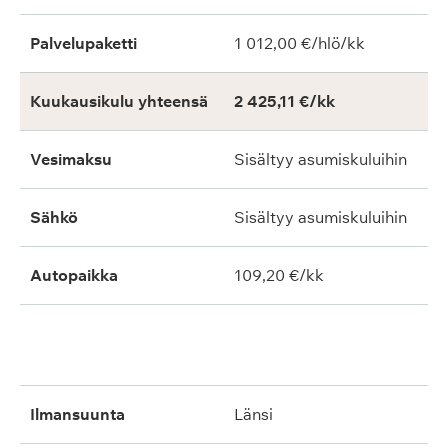
Palvelupaketti
1 012,00 €/hlö/kk
Kuukausikulu yhteensä
2 425,11 €/kk
Vesimaksu
Sisältyy asumiskuluihin
Sähkö
Sisältyy asumiskuluihin
Autopaikka
109,20 €/kk
ilmansuunta
länsi