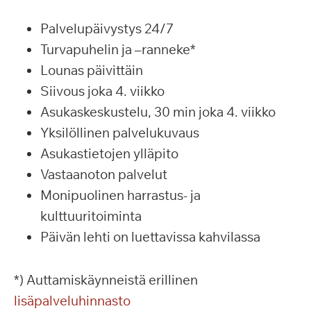
Palvelupäivystys 24/7
Turvapuhelin ja –ranneke*
Lounas päivittäin
Siivous joka 4. viikko
Asukaskeskustelu, 30 min joka 4. viikko
Yksilöllinen palvelukuvaus
Asukastietojen ylläpito
Vastaanoton palvelut
Monipuolinen harrastus- ja
kulttuuritoiminta
Päivän lehti on luettavissa kahvilassa
*) Auttamiskäynneistä erillinen
lisäpalveluhinnasto