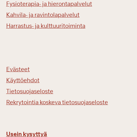
Fysioterapia- ja hierontapalvelut
Kahvila- ja ravintolapalvelut
Harrastus- ja kulttuuritoiminta
Evästeet
Käyttöehdot
Tietosuojaseloste
Rekrytointia koskeva tietosuojaseloste
Usein kysyttyä