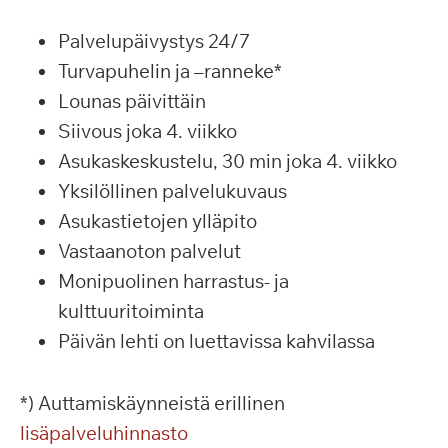
Palvelupäivystys 24/7
Turvapuhelin ja –ranneke*
Lounas päivittäin
Siivous joka 4. viikko
Asukaskeskustelu, 30 min joka 4. viikko
Yksilöllinen palvelukuvaus
Asukastietojen ylläpito
Vastaanoton palvelut
Monipuolinen harrastus- ja
kulttuuritoiminta
Päivän lehti on luettavissa kahvilassa
*) Auttamiskäynneistä erillinen
lisäpalveluhinnasto