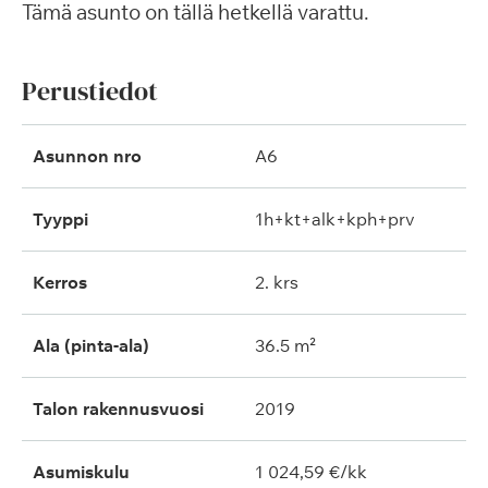
Tämä asunto on tällä hetkellä varattu.
Perustiedot
Asunnon nro
A6
Tyyppi
1h+kt+alk+kph+prv
Kerros
2. krs
Ala (pinta-ala)
36.5 m²
Talon rakennusvuosi
2019
Asumiskulu
1 024,59 €/kk