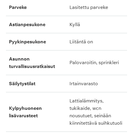
parveke
lasitettu parveke
astianpesukone
kyllä
pyykinpesukone
liitäntä on
asunnon
palovaroitin, sprinkleri
turvallisuusratkaisut
säilytystilat
irtainvarasto
lattialämmitys,
kylpyhuoneen
tukikaide, wcn
lisävarusteet
nousutuet, seinään
kiinnitettävä suihkutuoli