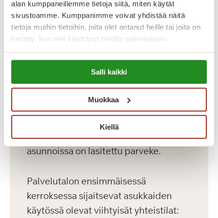
kahdeksassa kerroksessa. Palvelutalon
alan kumppaneillemme tietoja siitä, miten käytät
sivustoamme. Kumppanimme voivat yhdistää näitä
hyvin varustellut senioriasunnot on
tietoja muihin tietoihin, joita olet antanut heille tai joita on
toteutettu yksityisten Saga-
kerätty, kun olet käyttänyt heidän palvelujaan.
palvelutalojen korkeiden
laatukriteerien mukaisesti. Meillä asut
Lue lisää evästeistä:
Salli kaikki
https://sagacare.fi/evasteet/
omassa kodissasi, jonka voit sisustaa
mieleiseksesi. Kaikissa asunnoissa on
Muokkaa
avara pohjaratkaisu, nykyaikainen
keittiö, esteetön kylpyhuone sekä
Kiellä
turvapuhelin. Lähes kaikissa
asunnoissa on lasitettu parveke.
Palvelutalon ensimmäisessä
kerroksessa sijaitsevat asukkaiden
käytössä olevat viihtyisät yhteistilat: