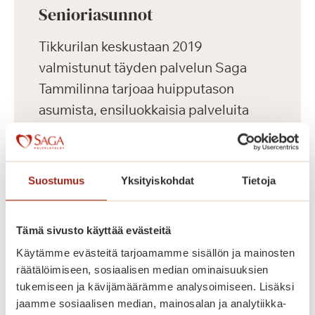
Senioriasunnot
Tikkurilan keskustaan 2019
valmistunut täyden palvelun Saga
Tammilinna tarjoaa huipputason
asumista, ensiluokkaisia palveluita
sekä aktiivista harrastus- ja
kulttuuritoimintaa ikäihmisille.
Keskeisen sijaintinsa ansiosta
Suostumus
Yksityiskohdat
Tietoja
palvelutalosta on hyvät kulkuyhteydet
useaan suuntaan.
Tämä sivusto käyttää evästeitä
Käytämme evästeitä tarjoamamme sisällön ja mainosten
Saga Tammilinnassa on yhteensä 129
räätälöimiseen, sosiaalisen median ominaisuuksien
vuokrattavaa senioriasuntoa, yksiöitä
tukemiseen ja kävijämäärämme analysoimiseen. Lisäksi
ja kaksioita kooltaan 36-56 m2
jaamme sosiaalisen median, mainosalan ja analytiikka-