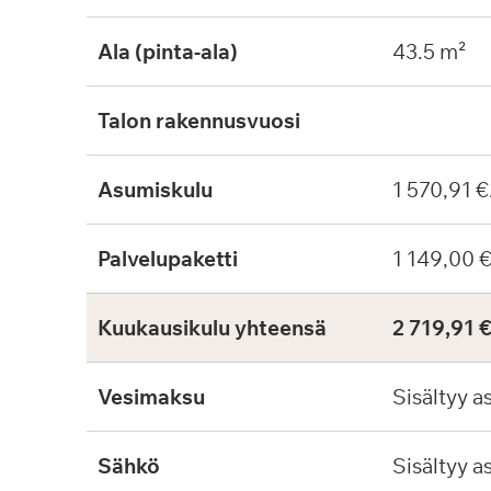
Ala (pinta-ala)
43.5 m²
Talon rakennusvuosi
Asumiskulu
1 570,91 €
Palvelupaketti
1 149,00 
Kuukausikulu yhteensä
2 719,91 
Vesimaksu
Sisältyy a
Sähkö
Sisältyy a