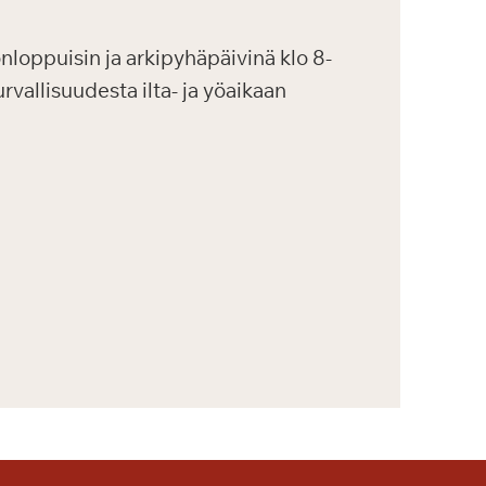
onloppuisin ja arkipyhäpäivinä klo 8-
rvallisuudesta ilta- ja yöaikaan