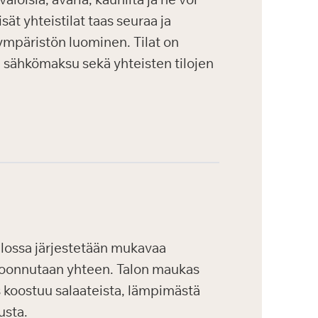
ät yhteistilat taas seuraa ja
 ympäristön luominen. Tilat on
ja sähkömaksu sekä yhteisten tilojen
alossa järjestetään mukavaa
okoonnutaan yhteen. Talon maukas
 koostuu salaateista, lämpimästä
usta.