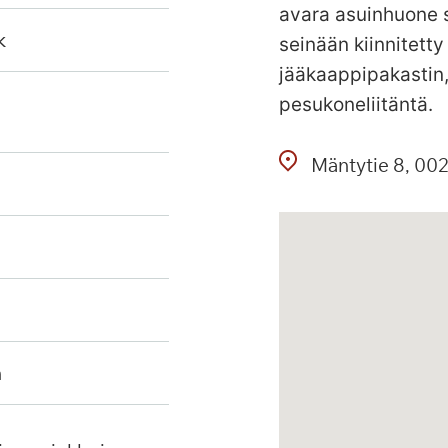
avara asuinhuone s
k
seinään kiinnitetty
jääkaappipakastin,
pesukoneliitäntä.
Mäntytie
8
002
n