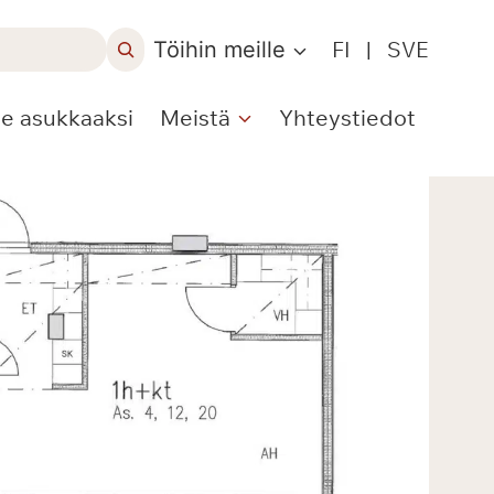
Töihin meille
FI
|
SVE
le asukkaaksi
Meistä
Yhteystiedot