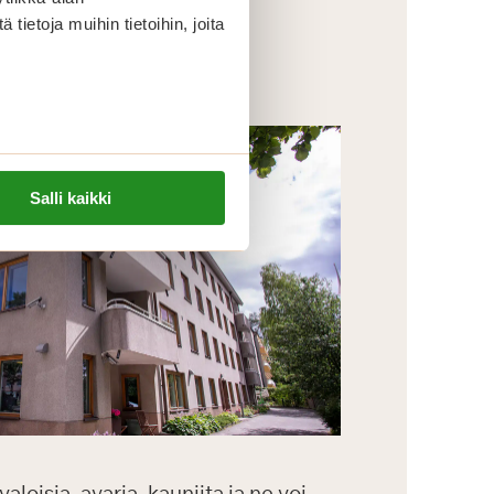
ietoja muihin tietoihin, joita
Salli kaikki
loisia, avaria, kauniita ja ne voi