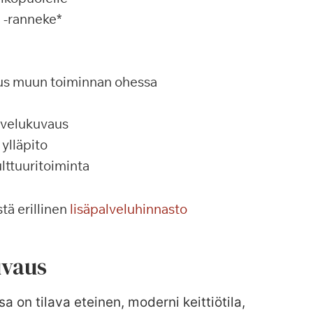
a -ranneke*
tus muun toiminnan ohessa
alvelukuvaus
ylläpito
ulttuuritoiminta
tä erillinen
lisäpalveluhinnasto
vaus
sa on tilava eteinen, moderni keittiötila,