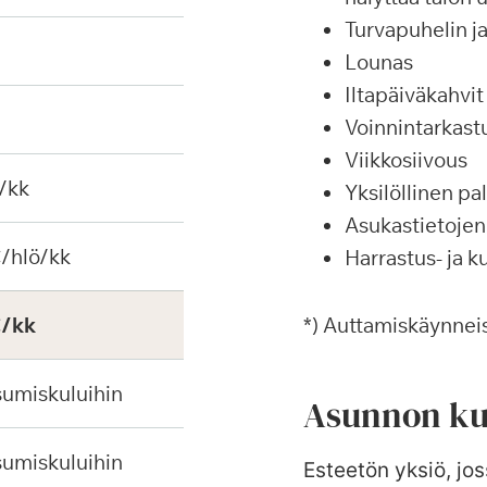
Turvapuhelin j
Lounas
Iltapäiväkahvit
Voinnintarkas
Viikkosiivous
/kk
Yksilöllinen p
Asukastietojen 
€/hlö/kk
Harrastus- ja k
€/kk
*) Auttamiskäynneis
sumiskuluihin
Asunnon ku
sumiskuluihin
Esteetön yksiö, jos