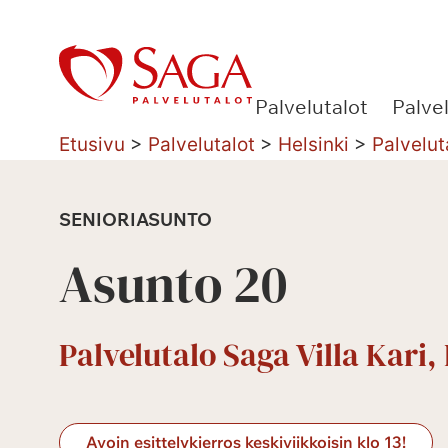
Siirry
sisältöön
Palvelutalot
Palve
Etusivu
>
Palvelutalot
>
Helsinki
>
Palvelut
SENIORIASUNTO
Asunto 20
Palvelutalo Saga Villa Kari,
Avoin esittelykierros keskiviikkoisin klo 13!