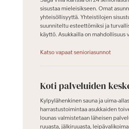
sisustaa mieleisikseen. Omat asunnot
yhteisöllisyyttä. Yhteistilojen sisu
suunniteltu esteettömiksi ja turvall
käyttö. Asukkailla on mahdollisuus
Katso vapaat senioriasunnot
Koti palveluiden kesk
Kylpylähenkinen sauna ja uima-alla
harrastustoimintaa asukkaiden toiv
lounas valmistetaan läheisen palve
ruuasta, jälkiruuasta, leipävalikoima