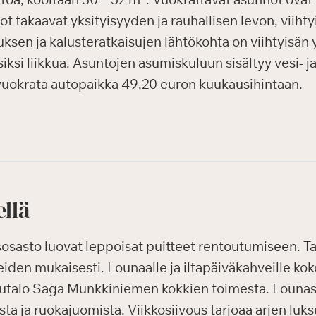
 takaavat yksityisyyden ja rauhallisen levon, viihtyis
stuksen ja kalusteratkaisujen lähtökohta on viihtyisän
isiksi liikkua. Asuntojen asumiskuluun sisältyy vesi- 
 vuokrata autopaikka 49,20 euron kuukausihintaan.
ellä
sosasto luovat leppoisat puitteet rentoutumiseen. T
eiden mukaisesti. Lounaalle ja iltapäiväkahveille k
lutalo Saga Munkkiniemen kokkien toimesta. Lounas
sta ja ruokajuomista. Viikkosiivous tarjoaa arjen luks