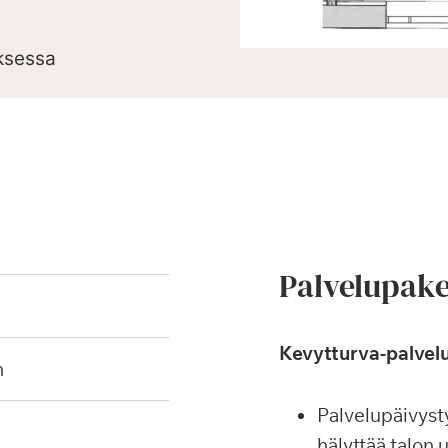
oksessa
Palvelupake
Kevytturva-palvelu
h
Palvelupäivysty
hälyttää talon 