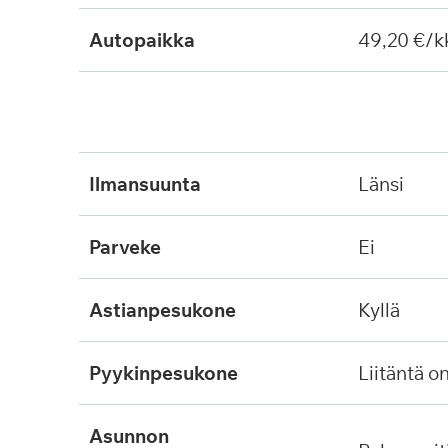
Autopaikka
49,20 €/k
ilmansuunta
länsi
parveke
ei
astianpesukone
kyllä
pyykinpesukone
liitäntä o
asunnon