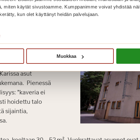
, miten käytät sivustoamme. Kumppanimme voivat yhdistää näitä t
n kerätty, kun olet käyttänyt heidän palvelujaan.
/
Muokkaa
 viihtyisässä Helsingin
Karissa asut
 tukemana. Pienessä
isyys: ”kaveria ei
sti hoidettu talo
ä sijaintia,
sa.
oa, kooltaan 30 – 52 m². Vuokrattavat asunnot ovat va