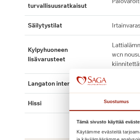
palovaroit
turvallisuusratkaisut
säilytystilat
irtainvara
lattialämmitys, tukikaide,
kylpyhuoneen
wcn nousu
lisävarusteet
kiinnitett
langaton internet
ei
Suostumus
hissi
kyllä
Tämä sivusto käyttää eväste
Käytämme evästeitä tarjoama
ja kävijämäärämme analysoim