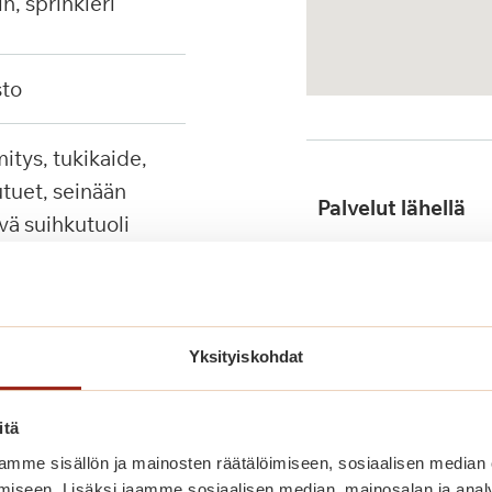
in, sprinkleri
sto
tuet, seinään
Palvelut lähellä
ävä suihkutuoli
Julkinen liikenne
Yksityiskohdat
itä
mme sisällön ja mainosten räätälöimiseen, sosiaalisen median
iseen. Lisäksi jaamme sosiaalisen median, mainosalan ja analy