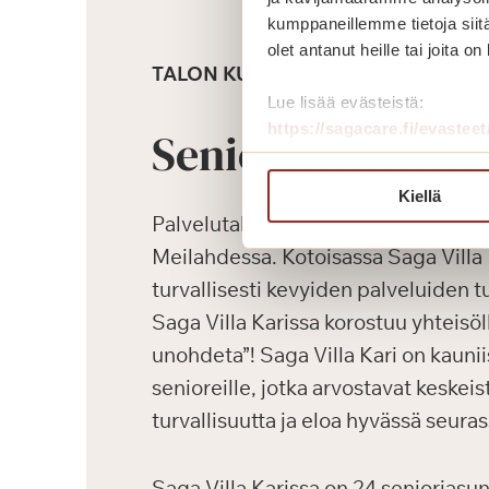
kumppaneillemme tietoja siitä
olet antanut heille tai joita o
TALON KUVAUS
Lue lisää evästeistä:
https://sagacare.fi/evasteet
Senioriasunnot
Kiellä
Palvelutalo Saga Villa Kari sijaitsee
Meilahdessa. Kotoisassa Saga Villa 
turvallisesti kevyiden palveluiden
Saga Villa Karissa korostuu yhteisöll
unohdeta”! Saga Villa Kari on kaunii
senioreille, jotka arvostavat keskeist
turvallisuutta ja eloa hyvässä seuras
Saga Villa Karissa on 24 senioriasunt