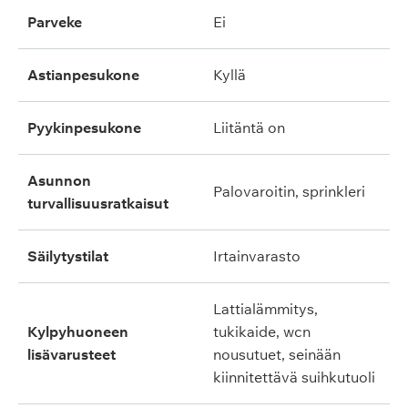
parveke
ei
astianpesukone
kyllä
pyykinpesukone
liitäntä on
asunnon
palovaroitin, sprinkleri
turvallisuusratkaisut
säilytystilat
irtainvarasto
lattialämmitys,
kylpyhuoneen
tukikaide, wcn
lisävarusteet
nousutuet, seinään
kiinnitettävä suihkutuoli