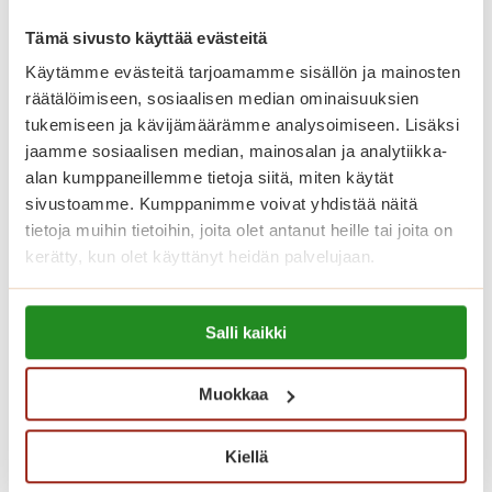
Kotoisassa Saga Villa Karissa asut
Tämä sivusto käyttää evästeitä
turvallisesti kevyiden palveluiden
Käytämme evästeitä tarjoamamme sisällön ja mainosten
tukemana. Pienessä Saga Villa Karissa
räätälöimiseen, sosiaalisen median ominaisuuksien
korostuu yhteisöllisyys: ”kaveria ei
tukemiseen ja kävijämäärämme analysoimiseen. Lisäksi
unohdeta”! Saga Villa Kari on kauniisti
jaamme sosiaalisen median, mainosalan ja analytiikka-
alan kumppaneillemme tietoja siitä, miten käytät
hoidettu talo senioreille, jotka
sivustoamme. Kumppanimme voivat yhdistää näitä
arvostavat keskeistä sijaintia,
tietoja muihin tietoihin, joita olet antanut heille tai joita on
turvallisuutta ja eloa hyvässä seurassa.
kerätty, kun olet käyttänyt heidän palvelujaan.
Lue lisää evästeistä:
Saga Villa Karissa on 24
Salli kaikki
https://sagacare.fi/evasteet/
senioriasuntoa, kooltaan 30 – 52 m².
Vuokrattavat asunnot ovat valoisia,
Muokkaa
avaria, kauniita ja ne voi sisustaa
mieleisikseen. Omat asunnot takaavat
Kiellä
yksityisyyden ja rauhallisen levon,