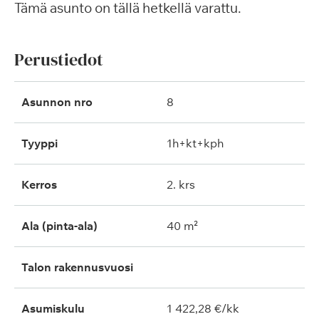
Tämä asunto on tällä hetkellä varattu.
Perustiedot
Asunnon nro
8
Tyyppi
1h+kt+kph
Kerros
2. krs
Ala (pinta-ala)
40 m²
Talon rakennusvuosi
Asumiskulu
1 422,28 €/kk