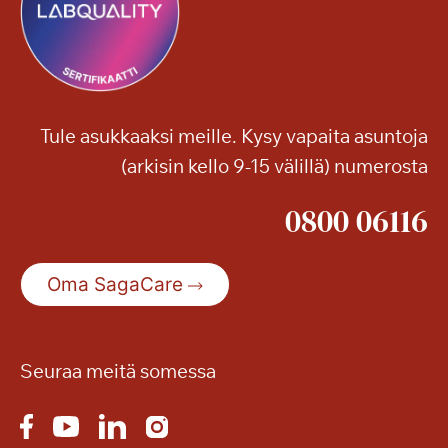
n
t
e
i
s
Tule asukkaaksi meille. Kysy vapaita asuntoja
e
(arkisin kello 9-15 välillä) numerosta
t
s
0800 06116
e
n
i
Oma SagaCare
o
r
i
m
Seuraa meitä somessa
e
s
s