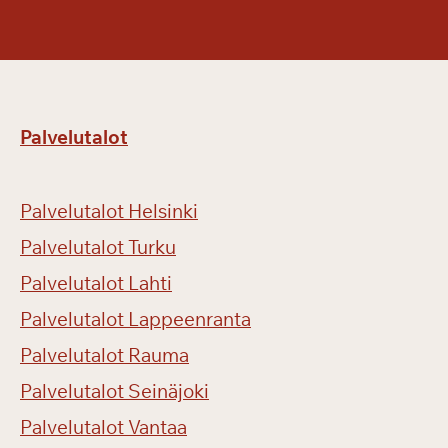
u
t
h
u
r
Palvelutalot
m
a
s
Palvelutalot Helsinki
i
v
Palvelutalot Turku
a
Palvelutalot Lahti
t
Palvelutalot Lappeenranta
j
ä
Palvelutalot Rauma
l
Palvelutalot Seinäjoki
l
e
Palvelutalot Vantaa
e