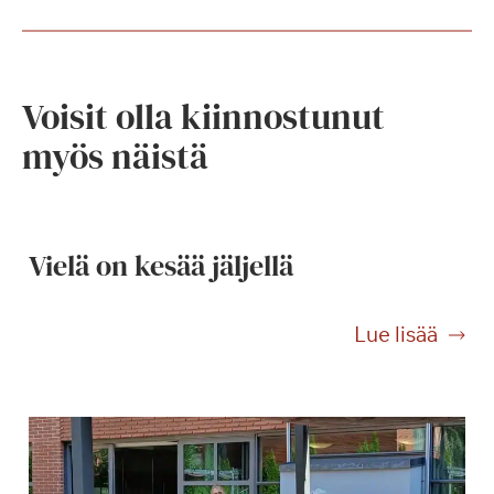
Voisit olla kiinnostunut
myös näistä
Vielä on kesää jäljellä
V
Lue lisää
i
e
l
ä
o