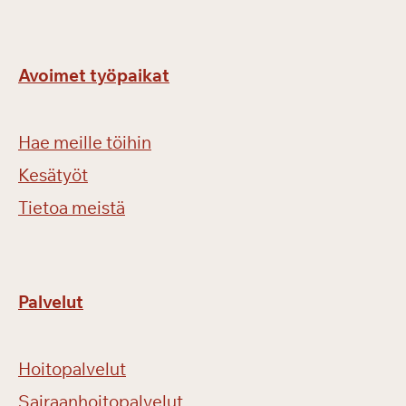
n
!
Avoimet työpaikat
Hae meille töihin
Kesätyöt
Tietoa meistä
Palvelut
Hoitopalvelut
Sairaanhoitopalvelut