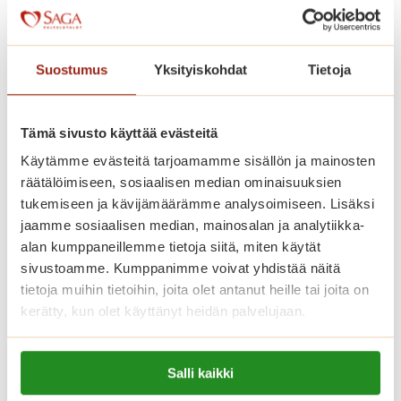
o
i
n
Suostumus
Yksityiskohdat
Tietoja
e
n
k
Tämä sivusto käyttää evästeitä
e
Käytämme evästeitä tarjoamamme sisällön ja mainosten
s
räätälöimiseen, sosiaalisen median ominaisuuksien
ä
tukemiseen ja kävijämäärämme analysoimiseen. Lisäksi
Saga Kaskenniityn perinteiset
p
jaamme sosiaalisen median, mainosalan ja analytiikka-
seniorimessut hurmasivat jälleen!
ä
alan kumppaneillemme tietoja siitä, miten käytät
i
sivustoamme. Kumppanimme voivat yhdistää näitä
Vietimme keväiset jokavuotiset
v
tietoja muihin tietoihin, joita olet antanut heille tai joita on
seniorimessut toukokuun lopulla. Talo täyttyi
ä
kerätty, kun olet käyttänyt heidän palvelujaan.
messuhulinasta.
S
a
Lue lisää evästeistä:
S
Lue lisää
Salli kaikki
g
https://sagacare.fi/evasteet/
a
a