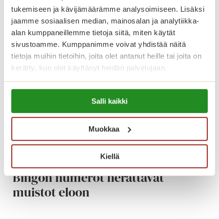
l
tukemiseen ja kävijämäärämme analysoimiseen. Lisäksi
o
jaamme sosiaalisen median, mainosalan ja analytiikka-
i
alan kumppaneillemme tietoja siitä, miten käytät
s
sivustoamme. Kumppanimme voivat yhdistää näitä
i
tietoja muihin tietoihin, joita olet antanut heille tai joita on
a
kerätty, kun olet käyttänyt heidän palvelujaan.
m
u
Lue lisää evästeistä:
Salli kaikki
s
https://sagacare.fi/evasteet/
i
k
Muokkaa
a
a
Kiellä
l
Bingon numerot herättävät
e
muistot eloon
j
a