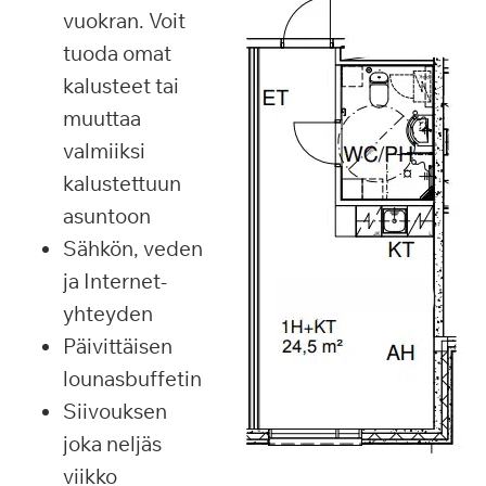
vuokran. Voit
tuoda omat
kalusteet tai
muuttaa
valmiiksi
kalustettuun
asuntoon
Sähkön, veden
ja Internet-
yhteyden
Päivittäisen
lounasbuffetin
Siivouksen
joka neljäs
viikko