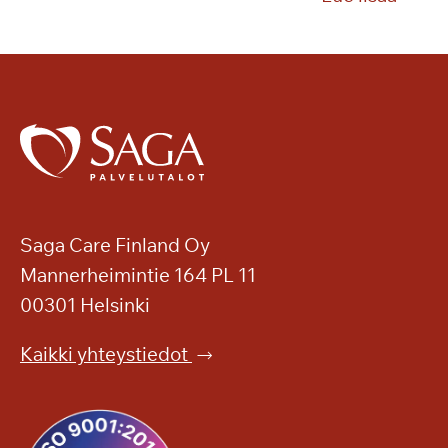
t
o
ä
m
v
a
ä
o
t
n
m
n
u
e
i
a
s
t
Saga Care Finland Oy
o
Mannerheimintie 164 PL 11
t
00301 Helsinki
e
l
Kaikki yhteystiedot
o
o
n