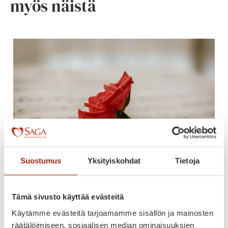
myös näistä
Suostumus
Yksityiskohdat
Tietoja
Iloisia musikaaleja
Tämä sivusto käyttää evästeitä
Käytämme evästeitä tarjoamamme sisällön ja mainosten
I
Lue lisää
räätälöimiseen, sosiaalisen median ominaisuuksien