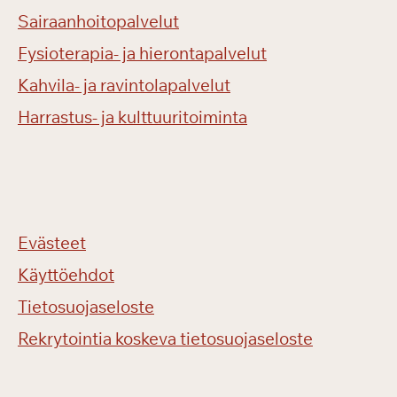
Sairaanhoitopalvelut
Fysioterapia- ja hierontapalvelut
Kahvila- ja ravintolapalvelut
Harrastus- ja kulttuuritoiminta
Evästeet
Käyttöehdot
Tietosuojaseloste
Rekrytointia koskeva tietosuojaseloste