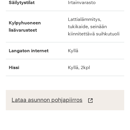
säilytystilat
irtainvarasto
lattialämmitys,
kylpyhuoneen
tukikaide, seinään
lisävarusteet
kiinnitettävä suihkutuoli
langaton internet
kyllä
hissi
kyllä, 2kpl
Lataa asunnon pohjapiirros