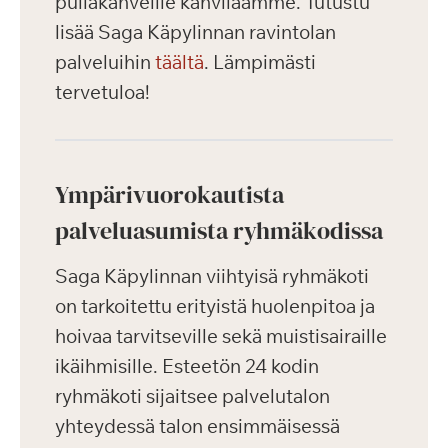
pullakahveille kahvilaamme. Tutustu
lisää Saga Käpylinnan ravintolan
palveluihin
täältä
. Lämpimästi
tervetuloa!
Ympärivuorokautista
palveluasumista ryhmäkodissa
Saga Käpylinnan viihtyisä ryhmäkoti
on tarkoitettu erityistä huolenpitoa ja
hoivaa tarvitseville sekä muistisairaille
ikäihmisille. Esteetön 24 kodin
ryhmäkoti sijaitsee palvelutalon
yhteydessä talon ensimmäisessä