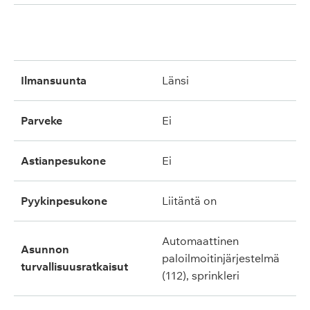
ilmansuunta
länsi
parveke
ei
astianpesukone
ei
pyykinpesukone
liitäntä on
automaattinen
asunnon
paloilmoitinjärjestelmä
turvallisuusratkaisut
(112), sprinkleri