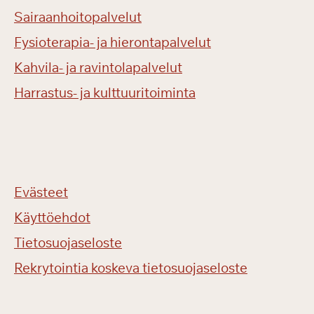
Sairaanhoitopalvelut
Fysioterapia- ja hierontapalvelut
Kahvila- ja ravintolapalvelut
Harrastus- ja kulttuuritoiminta
Evästeet
Käyttöehdot
Tietosuojaseloste
Rekrytointia koskeva tietosuojaseloste