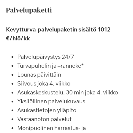
Palvelupaketti
Kevytturva-palvelupaketin sisältö 1012
€/hlö/kk
Palvelupäivystys 24/7
Turvapuhelin ja –ranneke*
Lounas päivittäin
Siivous joka 4. viikko
Asukaskeskustelu, 30 min joka 4. viikko
Yksilöllinen palvelukuvaus
Asukastietojen ylläpito
Vastaanoton palvelut
Monipuolinen harrastus- ja