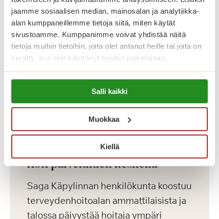
vietetään yhdessä aikaa.
jaamme sosiaalisen median, mainosalan ja analytiikka-
alan kumppaneillemme tietoja siitä, miten käytät
sivustoamme. Kumppanimme voivat yhdistää näitä
Saga Käpylinnan asumiskuluun
tietoja muihin tietoihin, joita olet antanut heille tai joita on
sisältyy asunnon vuokra ja yhteisten
kerätty, kun olet käyttänyt heidän palvelujaan.
tilojen käyttö. Jokaisella asukkaalla on
Lue lisää evästeistä:
lisäksi yksilöllinen palvelupaketti.
Salli kaikki
https://sagacare.fi/evasteet/
Katso vapaat senioriasunnot
Muokkaa
Kiellä
Koti palveluiden keskellä
Saga Käpylinnan henkilökunta koostuu
terveydenhoitoalan ammattilaisista ja
talossa päivystää hoitaja ympäri