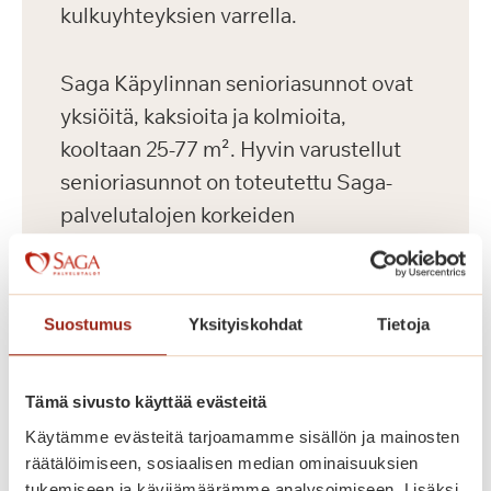
kulkuyhteyksien varrella.
Saga Käpylinnan senioriasunnot ovat
yksiöitä, kaksioita ja kolmioita,
kooltaan 25-77 m². Hyvin varustellut
senioriasunnot on toteutettu Saga-
palvelutalojen korkeiden
laatukriteerien mukaisesti. Asunnoissa
on avara pohjaratkaisu, nykyaikainen
keittiö, esteetön kylpyhuone ja
Suostumus
Yksityiskohdat
Tietoja
turvapuhelin. Kauniisti sisustettuina
yleistiloina ovat asukkaiden käytössä
Tämä sivusto käyttää evästeitä
kahvila, ravintola, kirjasto, kerhohuone,
Käytämme evästeitä tarjoamamme sisällön ja mainosten
kuntosali ja saunaosasto terapia-
räätälöimiseen, sosiaalisen median ominaisuuksien
altaalla. Kesäisin vehreällä pihalla
tukemiseen ja kävijämäärämme analysoimiseen. Lisäksi