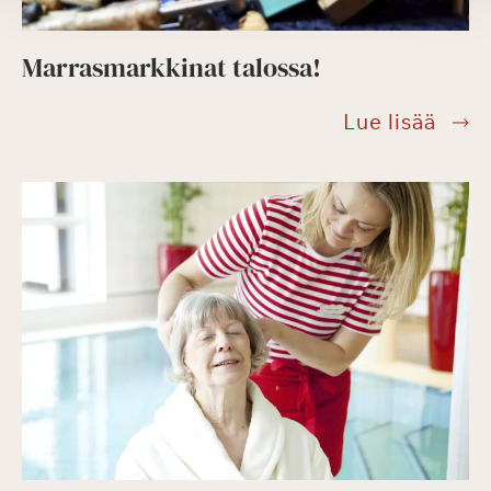
Marrasmarkkinat talossa!
Marr
Lue lisää
talos