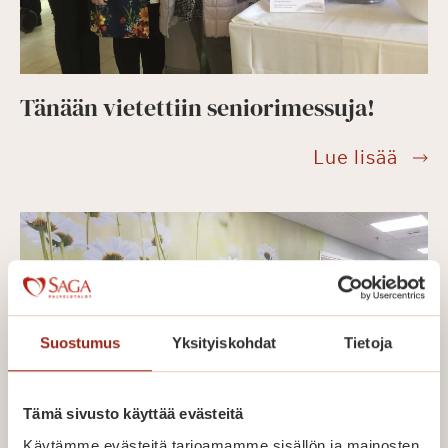
Tänään vietettiin seniorimessuja!
Tänä
Lue lisää
viete
senio
Suostumus
Yksityiskohdat
Tietoja
Tämä sivusto käyttää evästeitä
Käytämme evästeitä tarjoamamme sisällön ja mainosten