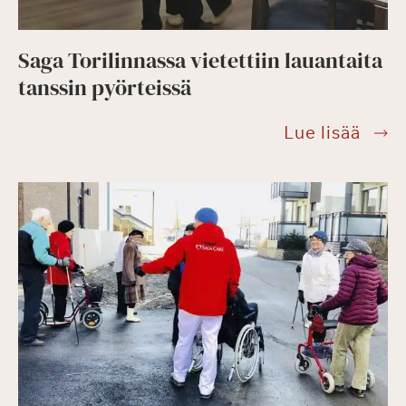
Saga Torilinnassa vietettiin lauantaita
tanssin pyörteissä
Saga
Lue lisää
Toril
viete
lauan
tanss
pyört