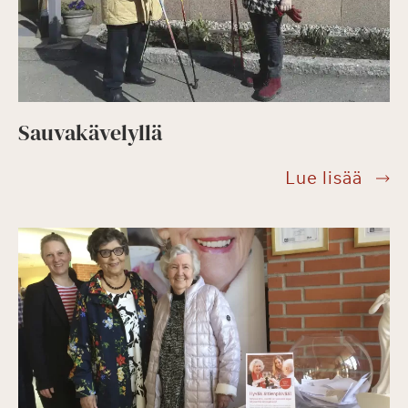
tilaa!
Sauvakävelyllä
Sauv
Lue lisää