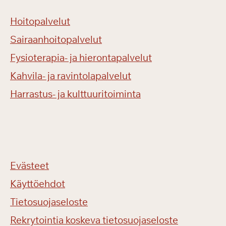
Hoitopalvelut
Sairaanhoitopalvelut
Fysioterapia- ja hierontapalvelut
Kahvila- ja ravintolapalvelut
Harrastus- ja kulttuuritoiminta
Evästeet
Käyttöehdot
Tietosuojaseloste
Rekrytointia koskeva tietosuojaseloste