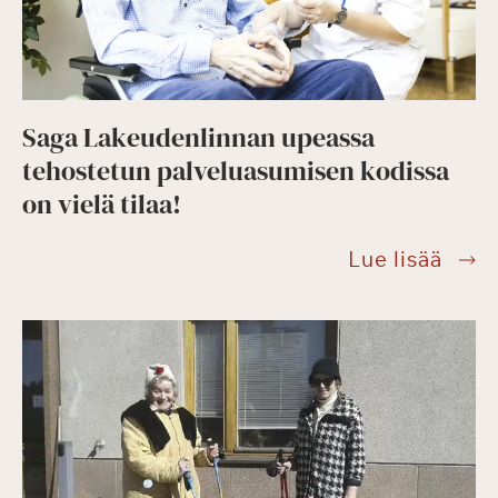
Saga Lakeudenlinnan upeassa
tehostetun palveluasumisen kodissa
on vielä tilaa!
Saga
Lue lisää
Lake
upea
teho
palv
kodi
on
vielä