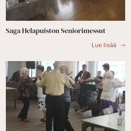
Saga Helapuiston Seniorimessut
Saga
Lue lisää
Hela
Seni