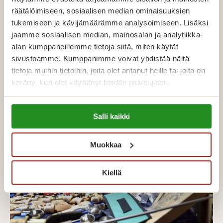
räätälöimiseen, sosiaalisen median ominaisuuksien
tukemiseen ja kävijämäärämme analysoimiseen. Lisäksi
Saga Lakeudenlinnan asuinkerroksia
jaamme sosiaalisen median, mainosalan ja analytiikka-
koristavat upeat seinäkuvat
alan kumppaneillemme tietoja siitä, miten käytät
sivustoamme. Kumppanimme voivat yhdistää näitä
tietoja muihin tietoihin, joita olet antanut heille tai joita on
Saga
Lue lisää
kerätty, kun olet käyttänyt heidän palvelujaan.
Lake
asuin
Lue lisää evästeistä:
Salli kaikki
koris
https://sagacare.fi/evasteet/
upea
Muokkaa
sein
Kiellä