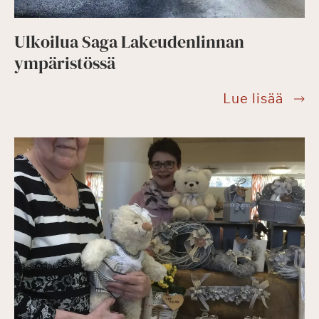
Ulkoilua Saga Lakeudenlinnan
ympäristössä
Ulkoi
Lue lisää
Saga
Lake
ympä