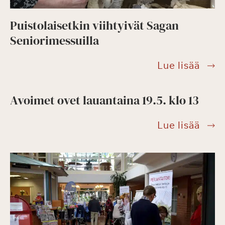
Puistolaisetkin viihtyivät Sagan
Seniorimessuilla
Puist
Lue lisää
viiht
Saga
Avoimet ovet lauantaina 19.5. klo 13
Senio
Avoi
Lue lisää
ovet
lauan
19.5.
klo
13