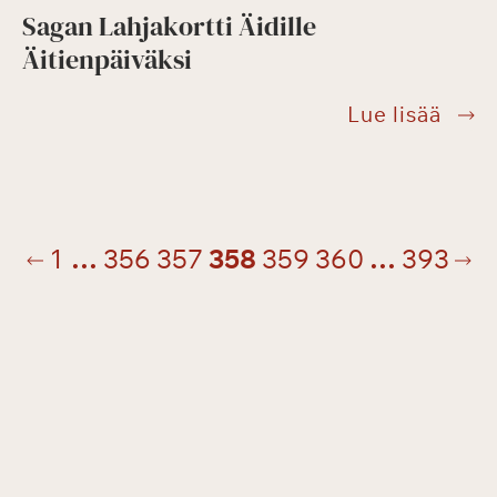
Sagan Lahjakortti Äidille
Äitienpäiväksi
Saga
Lue lisää
Lahja
Äidil
Sivunavigointi
Äitie
inen
Se
1
…
356
357
358
359
360
…
393
sivu
siv