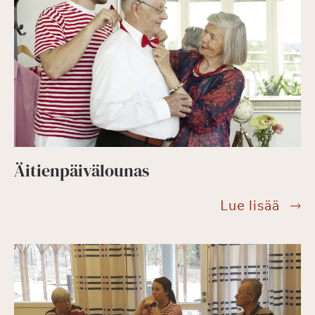
100
kävij
Äitienpäivälounas
Äitie
Lue lisää