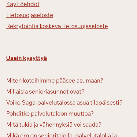
Käyttöehdot
Tietosuojaseloste
Rekrytointia koskeva tietosuojaseloste
Usein kysyttyä
Miten koteihimme pääsee asumaan?
Millaisia senioriasunnot ovat?
Voiko Saga-palvelutalossa asua tilapäisesti?
Pohditko palvelutaloon muuttoa?
Mitä tukia ja vähennyksiä voi saada?
Mikä ero on senioritalolla, palvelutalolla ja