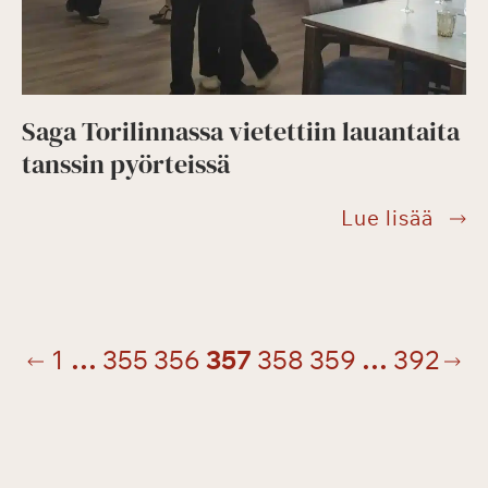
Saga Torilinnassa vietettiin lauantaita
tanssin pyörteissä
Saga
Lue lisää
Toril
viete
Sivunavigointi
lauan
tanss
inen
Seu
1
…
355
356
357
358
359
…
392
pyört
sivu
siv