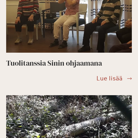
Tuolitanssia Sinin ohjaamana
Tuoli
Lue lisää
Sinin
ohja