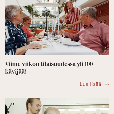
esitt
Viime viikon tilaisuudessa yli 100
kävijää!
Viim
Lue lisää
viiko
tilai
yli