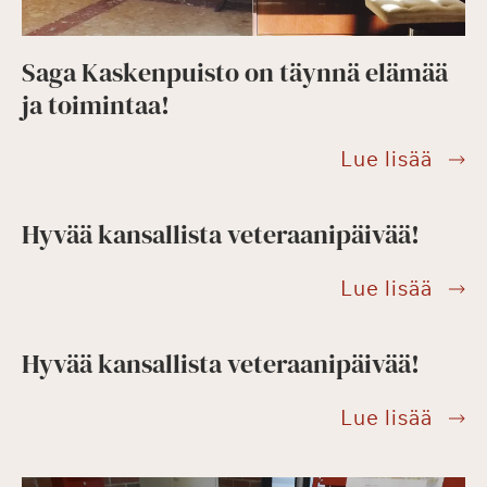
Saga Kaskenpuisto on täynnä elämää
ja toimintaa!
Saga
Lue lisää
Kask
on
Hyvää kansallista veteraanipäivää!
täyn
Hyvä
Lue lisää
eläm
kansa
ja
veter
toimi
Hyvää kansallista veteraanipäivää!
Hyvä
Lue lisää
kansa
veter