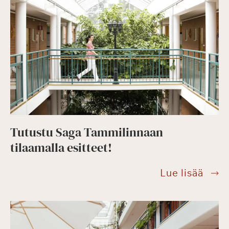
Tutustu Saga Tammilinnaan
tilaamalla esitteet!
Tutu
Lue lisää
Saga
Tamm
tilaa