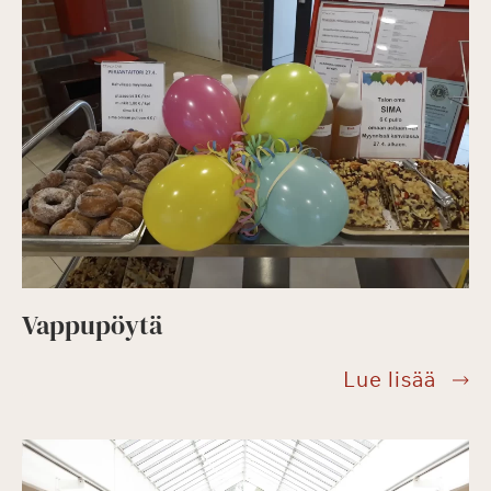
Vappupöytä
Vapp
Lue lisää