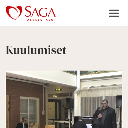
Siirry
sisältöön
Kuulumiset