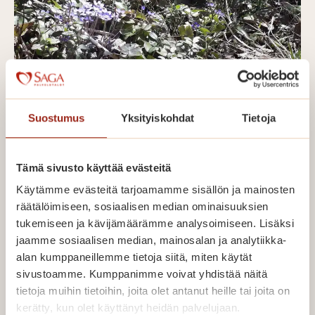
Saga Käpylinnan asukkaat odottavat
Suostumus
Yksityiskohdat
Tietoja
kovasti kevättä ja lämmintä
Tämä sivusto käyttää evästeitä
Saga
Lue lisää
Käytämme evästeitä tarjoamamme sisällön ja mainosten
Käpy
räätälöimiseen, sosiaalisen median ominaisuuksien
asuk
tukemiseen ja kävijämäärämme analysoimiseen. Lisäksi
odot
jaamme sosiaalisen median, mainosalan ja analytiikka-
kovas
alan kumppaneillemme tietoja siitä, miten käytät
sivustoamme. Kumppanimme voivat yhdistää näitä
kevät
tietoja muihin tietoihin, joita olet antanut heille tai joita on
ja
kerätty, kun olet käyttänyt heidän palvelujaan.