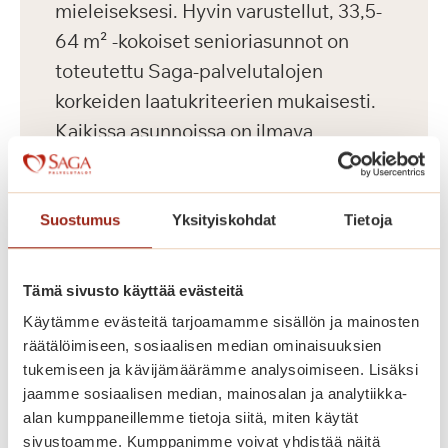
mieleiseksesi. Hyvin varustellut, 33,5-
64 m² -kokoiset senioriasunnot on
toteutettu Saga-palvelutalojen
korkeiden laatukriteerien mukaisesti.
Kaikissa asunnoissa on ilmava
pohjaratkaisu, nykyaikainen keittiö,
esteetön kylpyhuone ja turvapuhelin.
Suostumus
Yksityiskohdat
Tietoja
Palvelutalon asukkaiden vesimaksu on
26 euroa kuukaudessa ja sähkö
Tämä sivusto käyttää evästeitä
veloitetaan kulutuksen perusteella.
Käytämme evästeitä tarjoamamme sisällön ja mainosten
Asukkailla on mahdollisuus vuokrata
räätälöimiseen, sosiaalisen median ominaisuuksien
autopaikka 75 euron kuukausihintaan.
tukemiseen ja kävijämäärämme analysoimiseen. Lisäksi
jaamme sosiaalisen median, mainosalan ja analytiikka-
alan kumppaneillemme tietoja siitä, miten käytät
Saga Helapuiston asukasvalinnoissa
sivustoamme. Kumppanimme voivat yhdistää näitä