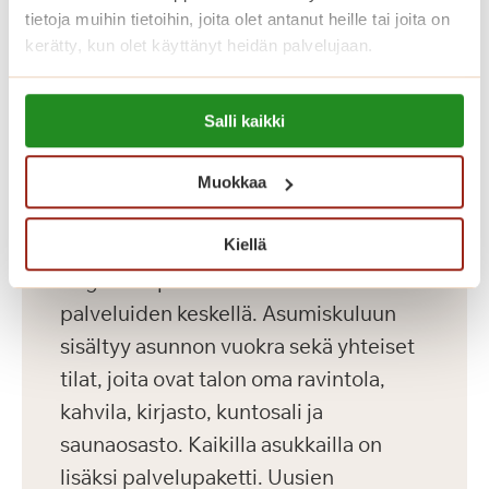
noudatetaan Asumisen rahoitus- ja
tietoja muihin tietoihin, joita olet antanut heille tai joita on
kerätty, kun olet käyttänyt heidän palvelujaan.
kehittämiskeskuksen (ARA) ohjeita.
Lue lisää evästeistä:
Katso vapaat senioriasunnot
Salli kaikki
https://sagacare.fi/evasteet/
Muokkaa
Koti palveluiden keskellä
Kiellä
Saga Helapuistossa kotisi on
palveluiden keskellä. Asumiskuluun
sisältyy asunnon vuokra sekä yhteiset
tilat, joita ovat talon oma ravintola,
kahvila, kirjasto, kuntosali ja
saunaosasto. Kaikilla asukkailla on
lisäksi palvelupaketti. Uusien