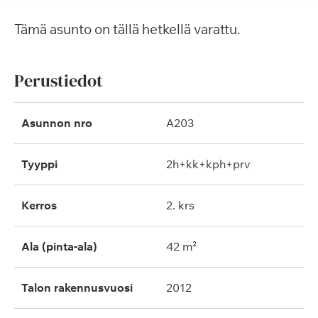
Tämä asunto on tällä hetkellä varattu.
Perustiedot
Asunnon nro
A203
Tyyppi
2h+kk+kph+prv
Kerros
2. krs
Ala (pinta-ala)
42 m²
Talon rakennusvuosi
2012