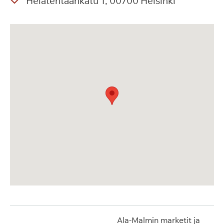
Helatehtaankatu
1
00700
Helsinki
Ala-Malmin marketit ja