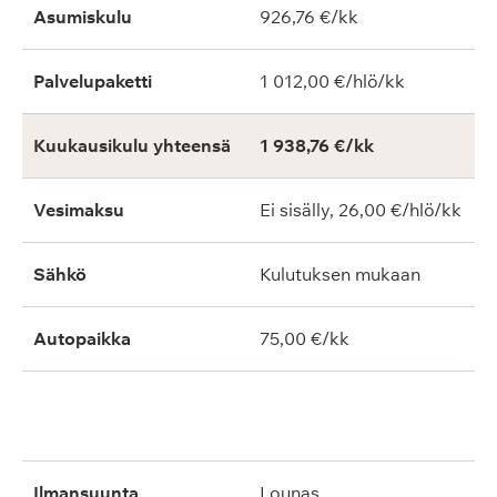
Asumiskulu
926,76 €/kk
Palvelupaketti
1 012,00 €/hlö/kk
Kuukausikulu yhteensä
1 938,76 €/kk
Vesimaksu
Ei sisälly, 26,00 €/hlö/kk
Sähkö
Kulutuksen mukaan
Autopaikka
75,00 €/kk
ilmansuunta
lounas