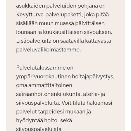
asukkaiden palveluiden pohjana on
Kevytturva-palvelupaketti, joka pitää
sisällään muun muassa päivittäisen
lounaan ja kuukausittaisen siivouksen.
Lisäpalveluita on saatavilla kattavasta
palveluvalikoimastamme.
Palvelutalossamme on
ympärivuorokautinen hoitajapäivystys,
oma ammattitaitoinen
sairaanhoitohenkilökunta, ateria- ja
siivouspalveluita. Voit tilata haluamasi
palvelut tarpeidesi mukaan ja
hyödyntää hoito- sekä
siivouspalveluista