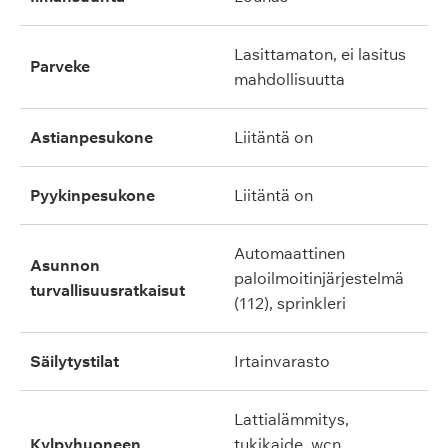
lasittamaton, ei lasitus
parveke
mahdollisuutta
astianpesukone
liitäntä on
pyykinpesukone
liitäntä on
automaattinen
asunnon
paloilmoitinjärjestelmä
turvallisuusratkaisut
(112), sprinkleri
säilytystilat
irtainvarasto
lattialämmitys,
kylpyhuoneen
tukikaide, wcn