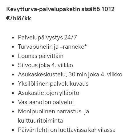
Kevytturva-palvelupaketin sisältö 1012
€/hlö/kk
Palvelupäivystys 24/7
Turvapuhelin ja –ranneke*
Lounas päivittäin
Siivous joka 4. viikko
Asukaskeskustelu, 30 min joka 4. viikko
Yksilöllinen palvelukuvaus
Asukastietojen ylläpito
Vastaanoton palvelut
Monipuolinen harrastus- ja
kulttuuritoiminta
Päivän lehti on luettavissa kahvilassa