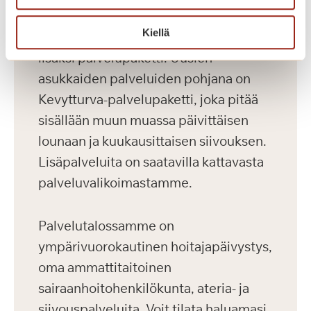
kahvila, kirjasto, kuntosali ja
Kiellä
saunaosasto. Kaikilla asukkailla on
lisäksi palvelupaketti. Uusien
asukkaiden palveluiden pohjana on
Kevytturva-palvelupaketti, joka pitää
sisällään muun muassa päivittäisen
lounaan ja kuukausittaisen siivouksen.
Lisäpalveluita on saatavilla kattavasta
palveluvalikoimastamme.
Palvelutalossamme on
ympärivuorokautinen hoitajapäivystys,
oma ammattitaitoinen
sairaanhoitohenkilökunta, ateria- ja
siivouspalveluita. Voit tilata haluamasi