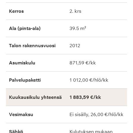
Kerros
2. krs
Ala (pinta-ala)
39.5 m²
Talon rakennusvuosi
2012
Asumiskulu
871,59 €/kk
Palvelupaketti
1 012,00 €/hlö/kk
Kuukausikulu yhteensä
1 883,59 €/kk
Vesimaksu
Ei sisälly, 26,00 €/hlö/kk
Sähkö
Kulutuksen mukaan