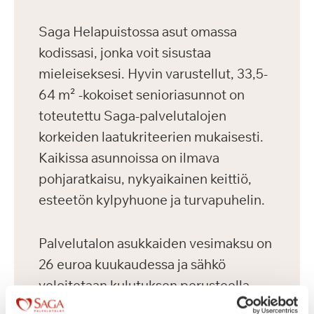
Saga Helapuistossa asut omassa
kodissasi, jonka voit sisustaa
mieleiseksesi. Hyvin varustellut, 33,5-
64 m² -kokoiset senioriasunnot on
toteutettu Saga-palvelutalojen
korkeiden laatukriteerien mukaisesti.
Kaikissa asunnoissa on ilmava
pohjaratkaisu, nykyaikainen keittiö,
esteetön kylpyhuone ja turvapuhelin.
Palvelutalon asukkaiden vesimaksu on
26 euroa kuukaudessa ja sähkö
veloitetaan kulutuksen perusteella.
Asukkailla on mahdollisuus vuokrata