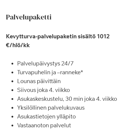
Palvelupaketti
Kevytturva-palvelupaketin sisältö 1012
€/hlö/kk
Palvelupäivystys 24/7
Turvapuhelin ja –ranneke*
Lounas päivittäin
Siivous joka 4. viikko
Asukaskeskustelu, 30 min joka 4. viikko
Yksilöllinen palvelukuvaus
Asukastietojen ylläpito
Vastaanoton palvelut