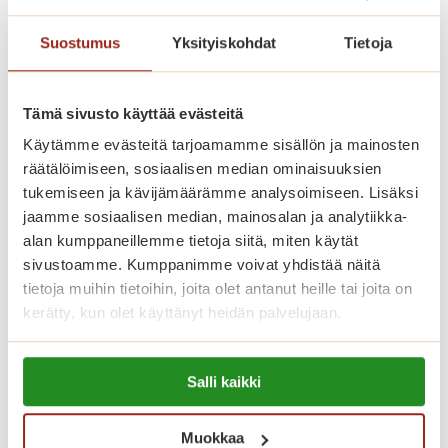
autopaikka 75 euron kuukausihintaan.
Suostumus
Yksityiskohdat
Tietoja
Saga Helapuiston asukasvalinnoissa
noudatetaan Asumisen rahoitus- ja
Tämä sivusto käyttää evästeitä
kehittämiskeskuksen (ARA) ohjeita.
Käytämme evästeitä tarjoamamme sisällön ja mainosten
räätälöimiseen, sosiaalisen median ominaisuuksien
tukemiseen ja kävijämäärämme analysoimiseen. Lisäksi
Katso vapaat senioriasunnot
jaamme sosiaalisen median, mainosalan ja analytiikka-
alan kumppaneillemme tietoja siitä, miten käytät
sivustoamme. Kumppanimme voivat yhdistää näitä
tietoja muihin tietoihin, joita olet antanut heille tai joita on
Koti palveluiden keskellä
kerätty, kun olet käyttänyt heidän palvelujaan.
Saga Helapuistossa kotisi on
Lue lisää evästeistä:
palveluiden keskellä. Asumiskuluun
Salli kaikki
https://sagacare.fi/evasteet/
sisältyy asunnon vuokra sekä yhteiset
tilat, joita ovat talon oma ravintola,
Muokkaa