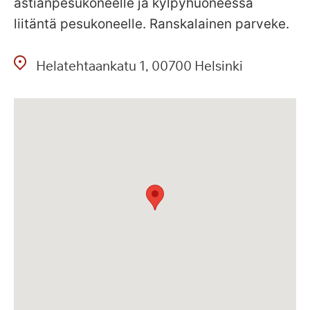
astianpesukoneelle ja kylpyhuoneessa
liitäntä pesukoneelle. Ranskalainen parveke.
Helatehtaankatu
1
00700
Helsinki