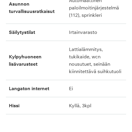
automaattinen
asunnon
paloilmoitinjärjestelmä
turvallisuusratkaisut
(112), sprinkleri
säilytystilat
irtainvarasto
lattialämmitys,
kylpyhuoneen
tukikaide, wcn
lisävarusteet
nousutuet, seinään
kiinnitettävä suihkutuoli
langaton internet
ei
hissi
kyllä, 3kpl