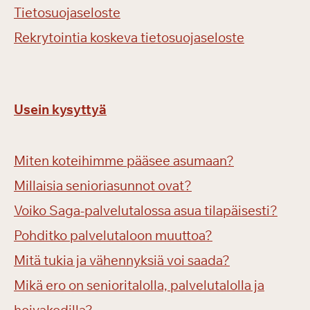
Tietosuojaseloste
Rekrytointia koskeva tietosuojaseloste
Usein kysyttyä
Miten koteihimme pääsee asumaan?
Millaisia senioriasunnot ovat?
Voiko Saga-palvelutalossa asua tilapäisesti?
Pohditko palvelutaloon muuttoa?
Mitä tukia ja vähennyksiä voi saada?
Mikä ero on senioritalolla, palvelutalolla ja