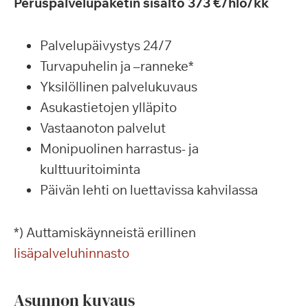
Peruspalvelupaketin sisältö 373 €/hlö/kk
Palvelupäivystys 24/7
Turvapuhelin ja –ranneke*
Yksilöllinen palvelukuvaus
Asukastietojen ylläpito
Vastaanoton palvelut
Monipuolinen harrastus- ja
kulttuuritoiminta
Päivän lehti on luettavissa kahvilassa
*) Auttamiskäynneistä erillinen
lisäpalveluhinnasto
Asunnon kuvaus