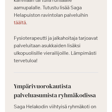
kahvilaan tai tulla runsaalle
aamupalalle. Tutustu lisää Saga
Helapuiston ravintolan palveluihin
täältä
.
Fysioterapeutti ja jalkahoitaja tarjoavat
palveluitaan asukkaiden lisäksi
ulkopuolisille vierailijoille. Lämpimästi
tervetuloa!
Ympärivuorokautista
palveluasumista ryhmäkodissa
Saga Helakodin viihtyisä ryhmäkoti on