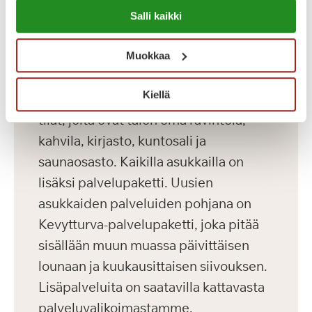
Lue lisää evästeistä:
Salli kaikki
https://sagacare.fi/evasteet/
Koti palveluiden keskellä
Saga Helapuistossa kotisi on
Muokkaa
palveluiden keskellä. Asumiskuluun
Kiellä
sisältyy asunnon vuokra sekä yhteiset
tilat, joita ovat talon oma ravintola,
kahvila, kirjasto, kuntosali ja
saunaosasto. Kaikilla asukkailla on
lisäksi palvelupaketti. Uusien
asukkaiden palveluiden pohjana on
Kevytturva-palvelupaketti, joka pitää
sisällään muun muassa päivittäisen
lounaan ja kuukausittaisen siivouksen.
Lisäpalveluita on saatavilla kattavasta
palveluvalikoimastamme.