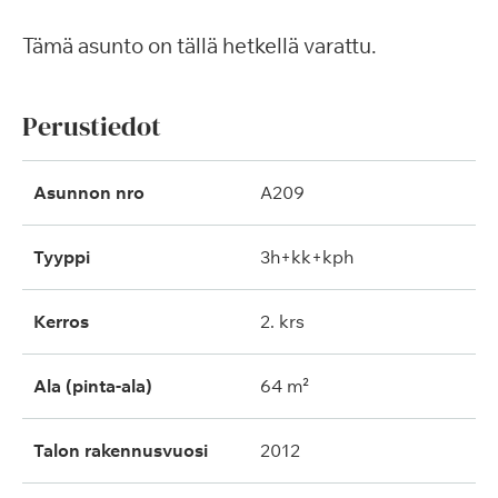
Tämä asunto on tällä hetkellä varattu.
Perustiedot
Asunnon nro
A209
Tyyppi
3h+kk+kph
Kerros
2. krs
Ala (pinta-ala)
64 m²
Talon rakennusvuosi
2012