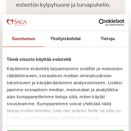
esteetön kylpyhuone ja turvapuhelin.
Palvelutalon asukkaiden vesimaksu on
26 euroa kuukaudessa ja sähkö
Suostumus
Yksityiskohdat
Tietoja
veloitetaan kulutuksen perusteella.
Asukkailla on mahdollisuus vuokrata
autopaikka 75 euron kuukausihintaan.
Tämä sivusto käyttää evästeitä
Käytämme evästeitä tarjoamamme sisällön ja mainosten
Saga Helapuiston asukasvalinnoissa
räätälöimiseen, sosiaalisen median ominaisuuksien
tukemiseen ja kävijämäärämme analysoimiseen. Lisäksi
noudatetaan Asumisen rahoitus- ja
jaamme sosiaalisen median, mainosalan ja analytiikka-
kehittämiskeskuksen (ARA) ohjeita.
alan kumppaneillemme tietoja siitä, miten käytät
sivustoamme. Kumppanimme voivat yhdistää näitä
tietoja muihin tietoihin, joita olet antanut heille tai joita on
Katso vapaat senioriasunnot
kerätty, kun olet käyttänyt heidän palvelujaan.