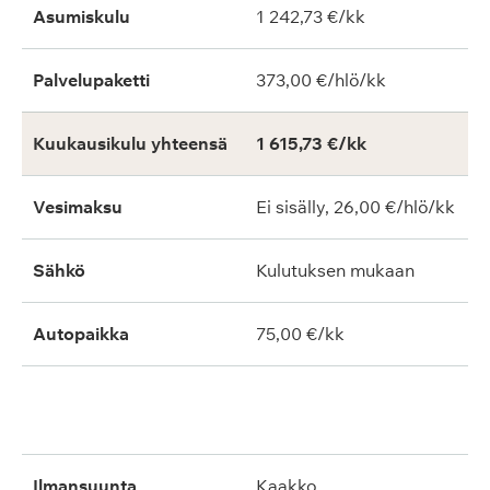
Asumiskulu
1 242,73 €/kk
Palvelupaketti
373,00 €/hlö/kk
Kuukausikulu yhteensä
1 615,73 €/kk
Vesimaksu
Ei sisälly, 26,00 €/hlö/kk
Sähkö
Kulutuksen mukaan
Autopaikka
75,00 €/kk
ilmansuunta
kaakko