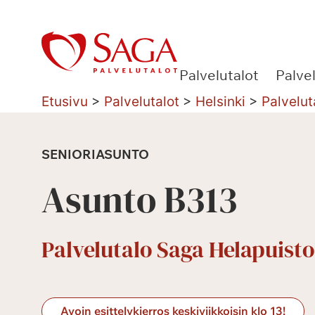
Siirry
sisältöön
Palvelutalot
Palve
Etusivu
>
Palvelutalot
>
Helsinki
>
Palvelut
SENIORIASUNTO
Asunto B313
Palvelutalo Saga Helapuisto
Avoin esittelykierros keskiviikkoisin klo 13!