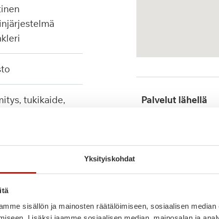
injärjestelmä
nkleri
sto
Palvelut lähellä
tuet, seinään
ävä suihkutuoli
Julkinen liikenne
Yksityiskohdat
itä
mme sisällön ja mainosten räätälöimiseen, sosiaalisen median
iseen. Lisäksi jaamme sosiaalisen median, mainosalan ja analy