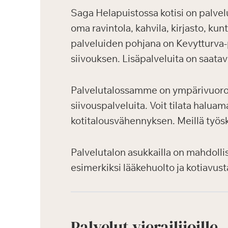
Saga Helapuistossa kotisi on palvelu
oma ravintola, kahvila, kirjasto, kun
palveluiden pohjana on Kevytturva-p
siivouksen. Lisäpalveluita on saata
Palvelutalossamme on ympärivuoroka
siivouspalveluita. Voit tilata halua
kotitalousvähennyksen. Meillä työsk
Palvelutalon asukkailla on mahdolli
esimerkiksi lääkehuolto ja kotiavus
Palvelut vierailijoille