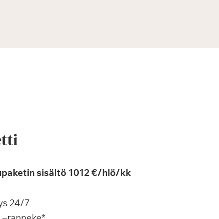
tti
paketin sisältö 1012 €/hlö/kk
ys 24/7
a –ranneke*