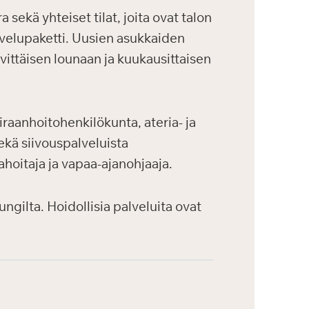
sekä yhteiset tilat, joita ovat talon
palvelupaketti. Uusien asukkaiden
vittäisen lounaan ja kuukausittaisen
aanhoitohenkilökunta, ateria- ja
ekä siivouspalveluista
ahoitaja ja vapaa-ajanohjaaja.
gilta. Hoidollisia palveluita ovat