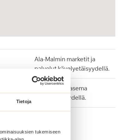
Ala-Malmin marketit ja
palvelut kävelyetäisyydellä.
Malmin juna-asema
kävelyetäisyydellä.
Tietoja
 ominaisuuksien tukemiseen
tiikka-alan