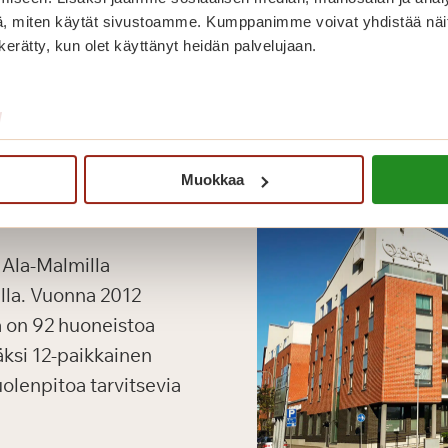
, miten käytät sivustoamme. Kumppanimme voivat yhdistää näitä t
n kerätty, kun olet käyttänyt heidän palvelujaan.
/
Muokkaa
 Ala-Malmilla
lla. Vuonna 2012
 on 92 huoneistoa
isäksi 12-paikkainen
uolenpitoa tarvitsevia