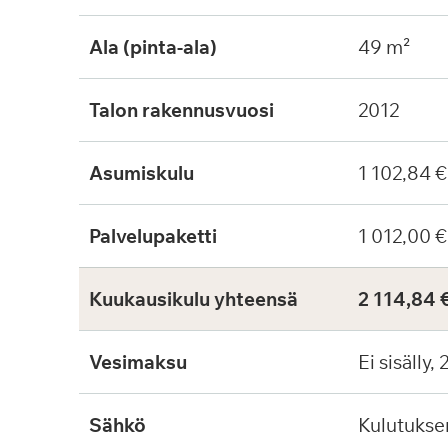
Ala (pinta-ala)
49 m²
Talon rakennusvuosi
2012
Asumiskulu
1 102,84 
Palvelupaketti
1 012,00 €
Kuukausikulu yhteensä
2 114,84 
Vesimaksu
Ei sisälly,
Sähkö
Kulutuks