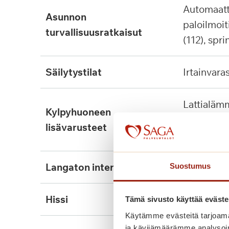
automaattinen
asunnon
paloilmoit
turvallisuusratkaisut
(112), spri
säilytystilat
irtainvara
lattialämmitys, tukikaide,
kylpyhuoneen
wcn nousu
lisävarusteet
kiinnitett
langaton internet
ei
Suostumus
hissi
kyllä, 3kpl
Tämä sivusto käyttää eväste
Käytämme evästeitä tarjoama
ja kävijämäärämme analysoim