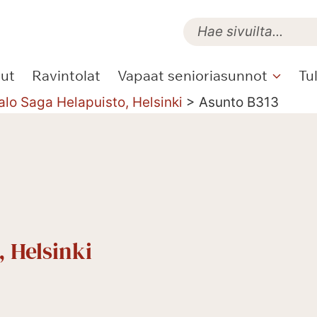
lut
Ravintolat
Vapaat senioriasunnot
Tu
alo Saga Helapuisto, Helsinki
>
Asunto B313
, Helsinki