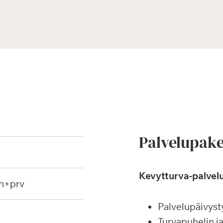
Palvelupake
Kevytturva-palvelu
h+prv
Palvelupäivyst
Turvapuhelin j