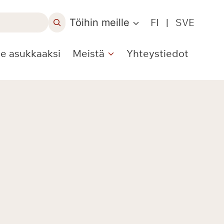
Töihin meille
FI
|
SVE
le asukkaaksi
Meistä
Yhteystiedot