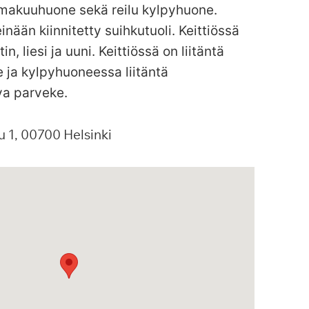
 makuuhuone sekä reilu kylpyhuone.
inään kiinnitetty suihkutuoli. Keittiössä
, liesi ja uuni. Keittiössä on liitäntä
 ja kylpyhuoneessa liitäntä
va parveke.
u
1
00700
Helsinki