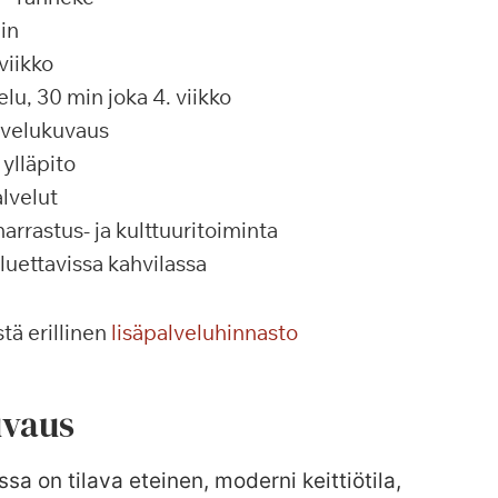
in
viikko
u, 30 min joka 4. viikko
alvelukuvaus
ylläpito
lvelut
rrastus- ja kulttuuritoiminta
 luettavissa kahvilassa
tä erillinen
lisäpalveluhinnasto
vaus
ssa on tilava eteinen, moderni keittiötila,