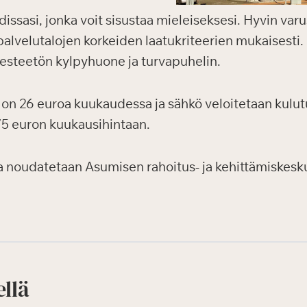
ssasi, jonka voit sisustaa mieleiseksesi. Hyvin varu
alvelutalojen korkeiden laatukriteerien mukaisesti.
, esteetön kylpyhuone ja turvapuhelin.
on 26 euroa kuukaudessa ja sähkö veloitetaan kulutu
75 euron kuukausihintaan.
 noudatetaan Asumisen rahoitus- ja kehittämiskesku
ellä