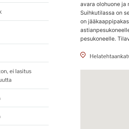
avara olohuone ja
k
Suihkutilassa on se
on jääkaappipakastin
astianpesukoneelle
pesukoneelle. Tila
Helatehtaankat
uutta
n
n