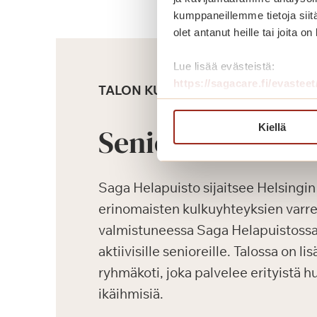
kumppaneillemme tietoja siitä
olet antanut heille tai joita o
Lue lisää evästeistä:
https://sagacare.fi/evasteet
TALON KUVAUS
Kiellä
Senioriasunnot
Saga Helapuisto sijaitsee Helsingin
erinomaisten kulkuyhteyksien varre
valmistuneessa Saga Helapuistossa
aktiivisille senioreille. Talossa on l
ryhmäkoti, joka palvelee erityistä h
ikäihmisiä.