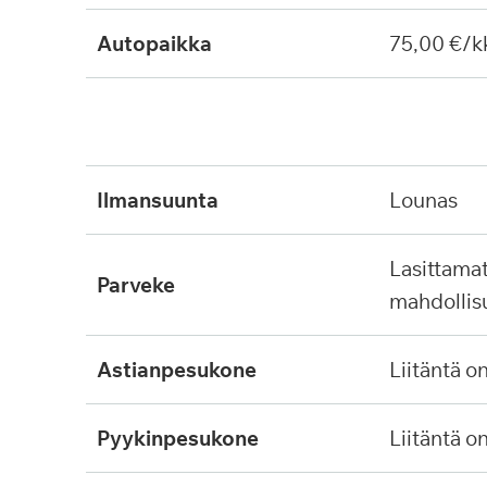
Autopaikka
75,00 €/k
ilmansuunta
lounas
lasittamaton, ei lasitus
parveke
mahdollis
astianpesukone
liitäntä o
pyykinpesukone
liitäntä o