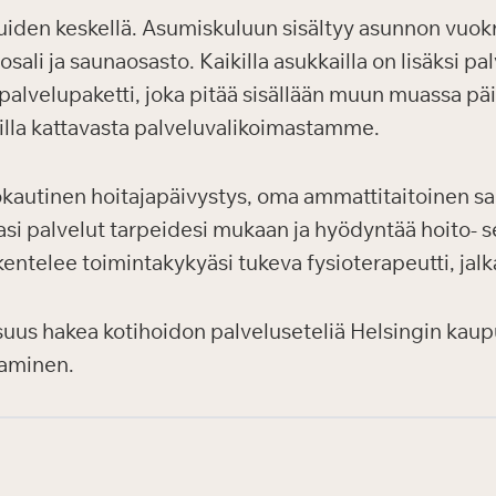
iden keskellä. Asumiskuluun sisältyy asunnon vuokra 
tosali ja saunaosasto. Kaikilla asukkailla on lisäksi 
alvelupaketti, joka pitää sisällään muun muassa päi
villa kattavasta palveluvalikoimastamme.
utinen hoitajapäivystys, oma ammattitaitoinen sair
masi palvelut tarpeidesi mukaan ja hyödyntää hoito- s
entelee toimintakykyäsi tukeva fysioterapeutti, jalk
suus hakea kotihoidon palveluseteliä Helsingin kaupun
taminen.