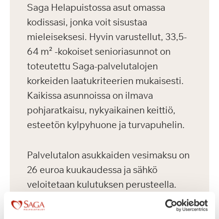
Saga Helapuistossa asut omassa
kodissasi, jonka voit sisustaa
mieleiseksesi. Hyvin varustellut, 33,5-
64 m² -kokoiset senioriasunnot on
toteutettu Saga-palvelutalojen
korkeiden laatukriteerien mukaisesti.
Kaikissa asunnoissa on ilmava
pohjaratkaisu, nykyaikainen keittiö,
esteetön kylpyhuone ja turvapuhelin.
Palvelutalon asukkaiden vesimaksu on
26 euroa kuukaudessa ja sähkö
veloitetaan kulutuksen perusteella.
Asukkailla on mahdollisuus vuokrata
autopaikka 75 euron kuukausihintaan.