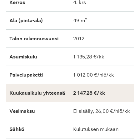
Kerros
4. krs
Ala (pinta-ala)
49 m²
Talon rakennusvuosi
2012
Asumiskulu
1 135,28 €/kk
Palvelupaketti
1 012,00 €/hlö/kk
Kuukausikulu yhteensä
2 147,28 €/kk
Vesimaksu
Ei sisälly, 26,00 €/hlö/kk
Sähkö
Kulutuksen mukaan