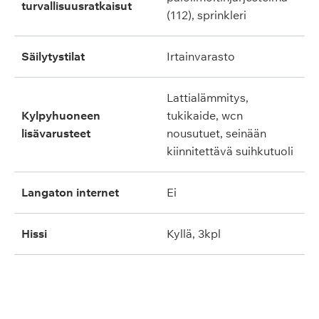
turvallisuusratkaisut
(112), sprinkleri
säilytystilat
irtainvarasto
lattialämmitys,
kylpyhuoneen
tukikaide, wcn
lisävarusteet
nousutuet, seinään
kiinnitettävä suihkutuoli
langaton internet
ei
hissi
kyllä, 3kpl