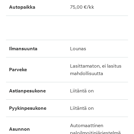
Autopaikka
75,00 €/kk
ilmansuunta
lounas
lasittamaton, ei lasitus
parveke
mahdollisuutta
astianpesukone
liitäntä on
pyykinpesukone
liitäntä on
automaattinen
asunnon
paloilmoitinjärjestelmä