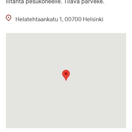
liitäntä pesukoneelle. Tilava parveke.
Helatehtaankatu
1
00700
Helsinki