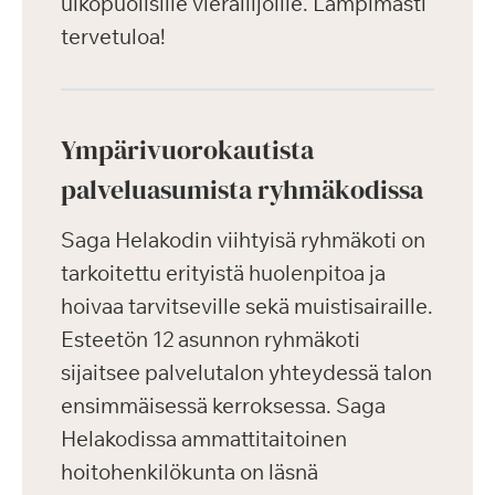
ulkopuolisille vierailijoille. Lämpimästi
tervetuloa!
Ympärivuorokautista
palveluasumista ryhmäkodissa
Saga Helakodin viihtyisä ryhmäkoti on
tarkoitettu erityistä huolenpitoa ja
hoivaa tarvitseville sekä muistisairaille.
Esteetön 12 asunnon ryhmäkoti
sijaitsee palvelutalon yhteydessä talon
ensimmäisessä kerroksessa. Saga
Helakodissa ammattitaitoinen
hoitohenkilökunta on läsnä