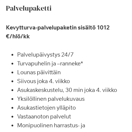
Palvelupaketti
Kevytturva-palvelupaketin sisältö 1012
€/hlö/kk
Palvelupäivystys 24/7
Turvapuhelin ja –ranneke*
Lounas päivittäin
Siivous joka 4. viikko
Asukaskeskustelu, 30 min joka 4. viikko
Yksilöllinen palvelukuvaus
Asukastietojen ylläpito
Vastaanoton palvelut
Monipuolinen harrastus- ja