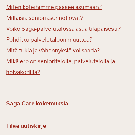
Miten koteihimme pääsee asumaan?
Millaisia senioriasunnot ovat?
Voiko Saga-palvelutalossa asua tilapäisesti?
Pohditko palvelutaloon muuttoa?
Mitä tukia ja vähennyksiä voi saada?
Mikä ero on senioritalolla, palvelutalolla ja
hoivakodilla?
Saga Care kokemuksia
Tilaa uutiskirje