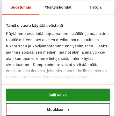
Suostumus
Yksityiskohdat
Tietoja
Saga Helapuiston asukasvalinnoissa
noudatetaan Asumisen rahoitus- ja
Tämä sivusto käyttää evästeitä
kehittämiskeskuksen (ARA) ohjeita.
Käytämme evästeitä tarjoamamme sisällön ja mainosten
räätälöimiseen, sosiaalisen median ominaisuuksien
Katso vapaat senioriasunnot
tukemiseen ja kävijämäärämme analysoimiseen. Lisäksi
jaamme sosiaalisen median, mainosalan ja analytiikka-
alan kumppaneillemme tietoja siitä, miten käytät
sivustoamme. Kumppanimme voivat yhdistää näitä
Koti palveluiden keskellä
tietoja muihin tietoihin, joita olet antanut heille tai joita on
kerätty, kun olet käyttänyt heidän palvelujaan.
Saga Helapuistossa kotisi on
Lue lisää evästeistä:
palveluiden keskellä. Asumiskuluun
Salli kaikki
https://sagacare.fi/evasteet/
sisältyy asunnon vuokra sekä yhteiset
tilat, joita ovat talon oma ravintola,
Muokkaa
kahvila, kirjasto, kuntosali ja