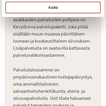
saunaosasto. Kaikilla asukkailla on
Kiellä
lisäksi palvelupaketti. Uusien
asukkaiden palveluiden pohjana on
Kevytturva-palvelupaketti, joka pitää
sisällään muun muassa päivittäisen
lounaan ja kuukausittaisen siivouksen.
Lisäpalveluita on saatavilla kattavasta
palveluvalikoimastamme.
Palvelutalossamme on
ympärivuorokautinen hoitajapäivystys,
oma ammattitaitoinen
sairaanhoitohenkilökunta, ateria- ja
siivouspalveluita. Voit tilata haluamasi
palvelut tarpeidesi mukaan ja