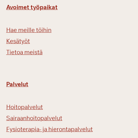
Avoimet työpaikat
Hae meille töihin
Kesätyöt
Tietoa meistä
Palvelut
Hoitopalvelut
Sairaanhoitopalvelut
Fysioterapia- ja hierontapalvelut