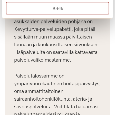
saunaosasto. Kaikilla asukkailla on
Kiellä
lisäksi palvelupaketti. Uusien
asukkaiden palveluiden pohjana on
Kevytturva-palvelupaketti, joka pitää
sisällään muun muassa päivittäisen
lounaan ja kuukausittaisen siivouksen.
Lisäpalveluita on saatavilla kattavasta
palveluvalikoimastamme.
Palvelutalossamme on
ympärivuorokautinen hoitajapäivystys,
oma ammattitaitoinen
sairaanhoitohenkilökunta, ateria- ja
siivouspalveluita. Voit tilata haluamasi
palvelut tarpeidesi mukaan ja