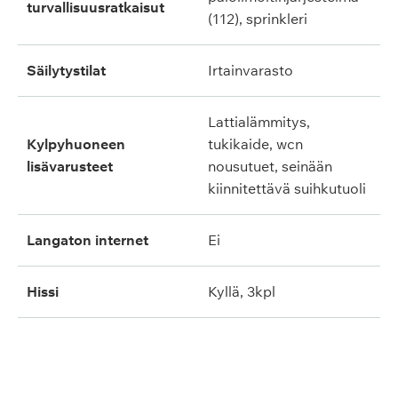
turvallisuusratkaisut
(112), sprinkleri
säilytystilat
irtainvarasto
lattialämmitys,
kylpyhuoneen
tukikaide, wcn
lisävarusteet
nousutuet, seinään
kiinnitettävä suihkutuoli
langaton internet
ei
hissi
kyllä, 3kpl