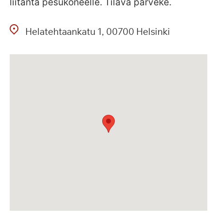
liitäntä pesukoneelle. Tilava parveke.
Helatehtaankatu
1
00700
Helsinki