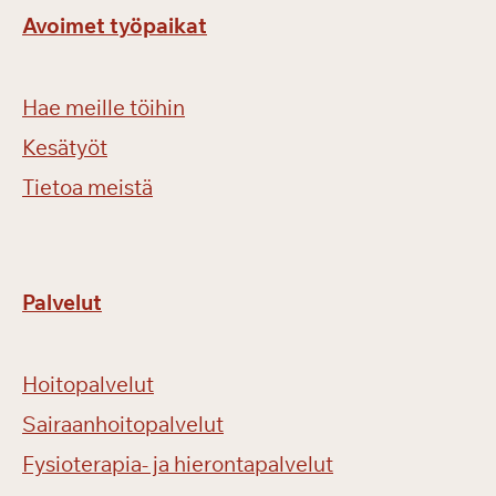
Avoimet työpaikat
Hae meille töihin
Kesätyöt
Tietoa meistä
Palvelut
Hoitopalvelut
Sairaanhoitopalvelut
Fysioterapia- ja hierontapalvelut