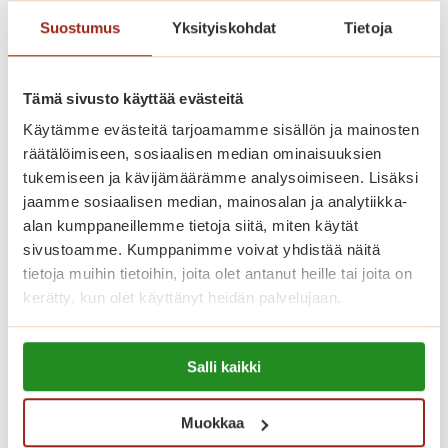
Suostumus
Yksityiskohdat
Tietoja
Saga Helapuiston asukasvalinnoissa
noudatetaan Asumisen rahoitus- ja
Tämä sivusto käyttää evästeitä
kehittämiskeskuksen (ARA) ohjeita.
Käytämme evästeitä tarjoamamme sisällön ja mainosten
räätälöimiseen, sosiaalisen median ominaisuuksien
Katso vapaat senioriasunnot
tukemiseen ja kävijämäärämme analysoimiseen. Lisäksi
jaamme sosiaalisen median, mainosalan ja analytiikka-
alan kumppaneillemme tietoja siitä, miten käytät
sivustoamme. Kumppanimme voivat yhdistää näitä
Koti palveluiden keskellä
tietoja muihin tietoihin, joita olet antanut heille tai joita on
kerätty, kun olet käyttänyt heidän palvelujaan.
Saga Helapuistossa kotisi on
Lue lisää evästeistä:
palveluiden keskellä. Asumiskuluun
Salli kaikki
https://sagacare.fi/evasteet/
sisältyy asunnon vuokra sekä yhteiset
tilat, joita ovat talon oma ravintola,
Muokkaa
kahvila, kirjasto, kuntosali ja