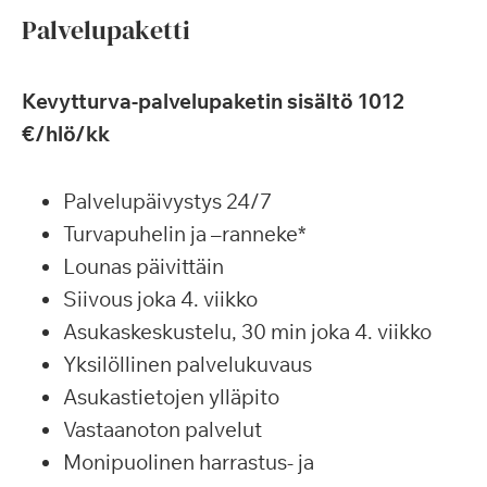
Palvelupaketti
Kevytturva-palvelupaketin sisältö 1012
€/hlö/kk
Palvelupäivystys 24/7
Turvapuhelin ja –ranneke*
Lounas päivittäin
Siivous joka 4. viikko
Asukaskeskustelu, 30 min joka 4. viikko
Yksilöllinen palvelukuvaus
Asukastietojen ylläpito
Vastaanoton palvelut
Monipuolinen harrastus- ja