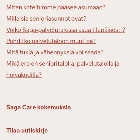
Miten koteihimme pääsee asumaan?
Millaisia senioriasunnot ovat?
Voiko Saga-palvelutalossa asua tilapäisesti?
Pohditko palvelutaloon muuttoa?
Mitä tukia ja vähennyksiä voi saada?
Mikä ero on senioritalolla, palvelutalolla ja
hoivakodilla?
Saga Care kokemuksia
Tilaa uutiskirje