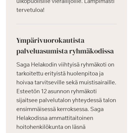
ulkopuolisille vierailijoille. Lämpimästi
tervetuloa!
Ympärivuorokautista
palveluasumista ryhmäkodissa
Saga Helakodin viihtyisä ryhmäkoti on
tarkoitettu erityistä huolenpitoa ja
hoivaa tarvitseville sekä muistisairaille.
Esteetön 12 asunnon ryhmäkoti
sijaitsee palvelutalon yhteydessä talon
ensimmäisessä kerroksessa. Saga
Helakodissa ammattitaitoinen
hoitohenkilökunta on läsnä