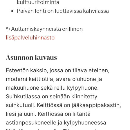
kulttuuritoiminta
Päivän lehti on luettavissa kahvilassa
*) Auttamiskäynneistä erillinen
lisäpalveluhinnasto
Asunnon kuvaus
Esteetön kaksio, jossa on tilava eteinen,
moderni keittiötila, avara olohuone ja
makuuhuone sekä reilu kylpyhuone.
Suihkutilassa on seinään kiinnitetty
suihkutuoli. Keittiössä on jääkaappipakastin,
liesi ja uuni. Keittiössä on liitäntä
astianpesukoneelle ja kylpyhuoneessa