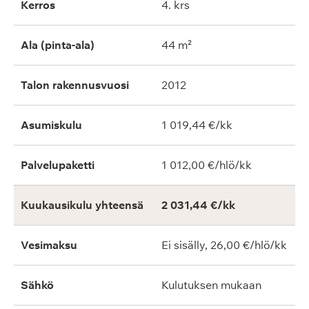
Kerros
4. krs
Ala (pinta-ala)
44 m²
Talon rakennusvuosi
2012
Asumiskulu
1 019,44 €/kk
Palvelupaketti
1 012,00 €/hlö/kk
Kuukausikulu yhteensä
2 031,44 €/kk
Vesimaksu
Ei sisälly, 26,00 €/hlö/kk
Sähkö
Kulutuksen mukaan