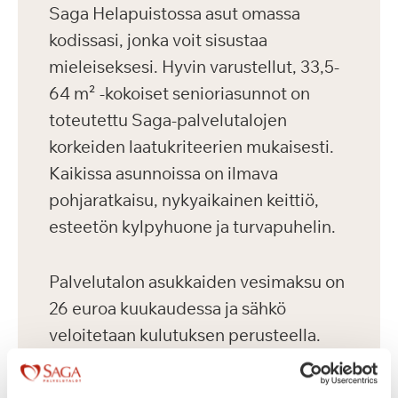
Saga Helapuistossa asut omassa
kodissasi, jonka voit sisustaa
mieleiseksesi. Hyvin varustellut, 33,5-
64 m² -kokoiset senioriasunnot on
toteutettu Saga-palvelutalojen
korkeiden laatukriteerien mukaisesti.
Kaikissa asunnoissa on ilmava
pohjaratkaisu, nykyaikainen keittiö,
esteetön kylpyhuone ja turvapuhelin.
Palvelutalon asukkaiden vesimaksu on
26 euroa kuukaudessa ja sähkö
veloitetaan kulutuksen perusteella.
Asukkailla on mahdollisuus vuokrata
autopaikka 75 euron kuukausihintaan.