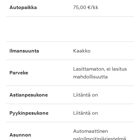
Autopaikka
75,00 €/kk
ilmansuunta
kaakko
lasittamaton, ei lasitus
parveke
mahdollisuutta
astianpesukone
liitäntä on
pyykinpesukone
liitäntä on
automaattinen
asunnon
paloilmoitinjärjestelmä