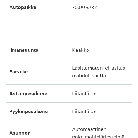
Autopaikka
75,00 €/kk
ilmansuunta
kaakko
lasittamaton, ei lasitus
parveke
mahdollisuutta
astianpesukone
liitäntä on
pyykinpesukone
liitäntä on
automaattinen
asunnon
paloilmoitinjärjestelmä