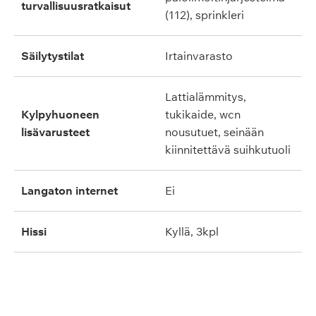
turvallisuusratkaisut
(112), sprinkleri
säilytystilat
irtainvarasto
lattialämmitys,
kylpyhuoneen
tukikaide, wcn
lisävarusteet
nousutuet, seinään
kiinnitettävä suihkutuoli
langaton internet
ei
hissi
kyllä, 3kpl