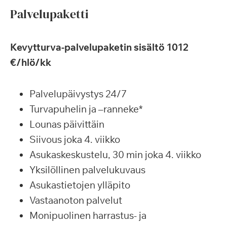
Palvelupaketti
Kevytturva-palvelupaketin sisältö 1012
€/hlö/kk
Palvelupäivystys 24/7
Turvapuhelin ja –ranneke*
Lounas päivittäin
Siivous joka 4. viikko
Asukaskeskustelu, 30 min joka 4. viikko
Yksilöllinen palvelukuvaus
Asukastietojen ylläpito
Vastaanoton palvelut
Monipuolinen harrastus- ja