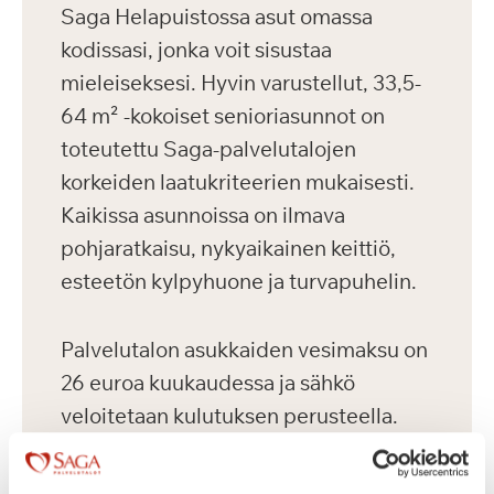
Saga Helapuistossa asut omassa
kodissasi, jonka voit sisustaa
mieleiseksesi. Hyvin varustellut, 33,5-
64 m² -kokoiset senioriasunnot on
toteutettu Saga-palvelutalojen
korkeiden laatukriteerien mukaisesti.
Kaikissa asunnoissa on ilmava
pohjaratkaisu, nykyaikainen keittiö,
esteetön kylpyhuone ja turvapuhelin.
Palvelutalon asukkaiden vesimaksu on
26 euroa kuukaudessa ja sähkö
veloitetaan kulutuksen perusteella.
Asukkailla on mahdollisuus vuokrata
autopaikka 75 euron kuukausihintaan.