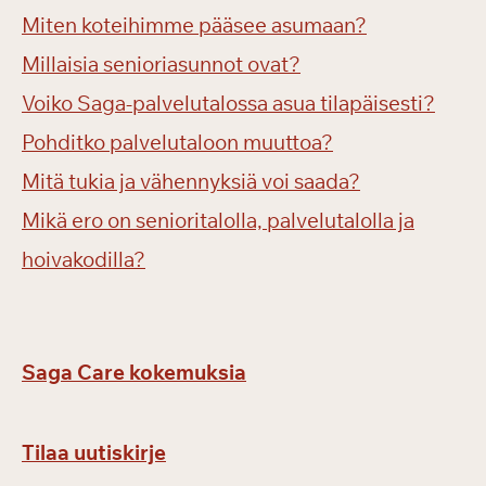
Miten koteihimme pääsee asumaan?
Millaisia senioriasunnot ovat?
Voiko Saga-palvelutalossa asua tilapäisesti?
Pohditko palvelutaloon muuttoa?
Mitä tukia ja vähennyksiä voi saada?
Mikä ero on senioritalolla, palvelutalolla ja
hoivakodilla?
Saga Care kokemuksia
Tilaa uutiskirje