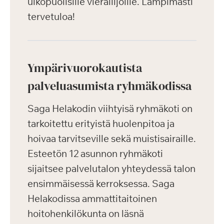
ulkopuolisille vierailijoille. Lämpimästi
tervetuloa!
Ympärivuorokautista
palveluasumista ryhmäkodissa
Saga Helakodin viihtyisä ryhmäkoti on
tarkoitettu erityistä huolenpitoa ja
hoivaa tarvitseville sekä muistisairaille.
Esteetön 12 asunnon ryhmäkoti
sijaitsee palvelutalon yhteydessä talon
ensimmäisessä kerroksessa. Saga
Helakodissa ammattitaitoinen
hoitohenkilökunta on läsnä