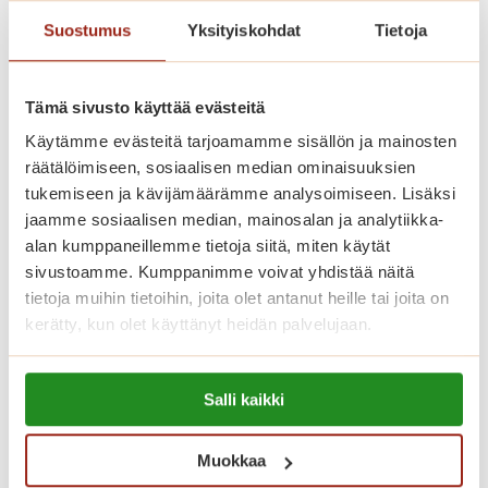
Suostumus
Yksityiskohdat
Tietoja
Saga Helapuiston asukasvalinnoissa
noudatetaan Asumisen rahoitus- ja
Tämä sivusto käyttää evästeitä
kehittämiskeskuksen (ARA) ohjeita.
Käytämme evästeitä tarjoamamme sisällön ja mainosten
räätälöimiseen, sosiaalisen median ominaisuuksien
Katso vapaat senioriasunnot
tukemiseen ja kävijämäärämme analysoimiseen. Lisäksi
jaamme sosiaalisen median, mainosalan ja analytiikka-
alan kumppaneillemme tietoja siitä, miten käytät
sivustoamme. Kumppanimme voivat yhdistää näitä
Koti palveluiden keskellä
tietoja muihin tietoihin, joita olet antanut heille tai joita on
kerätty, kun olet käyttänyt heidän palvelujaan.
Saga Helapuistossa kotisi on
Lue lisää evästeistä:
palveluiden keskellä. Asumiskuluun
Salli kaikki
https://sagacare.fi/evasteet/
sisältyy asunnon vuokra sekä yhteiset
tilat, joita ovat talon oma ravintola,
Muokkaa
kahvila, kirjasto, kuntosali ja