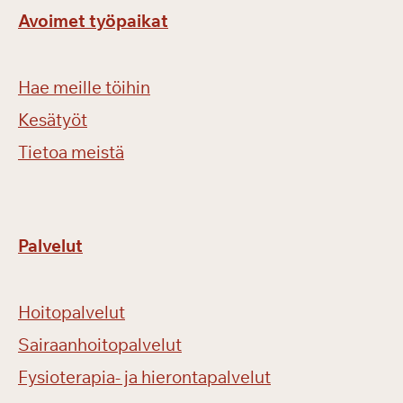
Avoimet työpaikat
Hae meille töihin
Kesätyöt
Tietoa meistä
Palvelut
Hoitopalvelut
Sairaanhoitopalvelut
Fysioterapia- ja hierontapalvelut