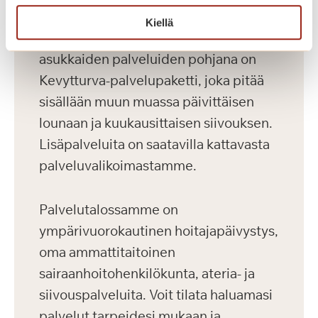
saunaosasto. Kaikilla asukkailla on
Kiellä
lisäksi palvelupaketti. Uusien
asukkaiden palveluiden pohjana on
Kevytturva-palvelupaketti, joka pitää
sisällään muun muassa päivittäisen
lounaan ja kuukausittaisen siivouksen.
Lisäpalveluita on saatavilla kattavasta
palveluvalikoimastamme.
Palvelutalossamme on
ympärivuorokautinen hoitajapäivystys,
oma ammattitaitoinen
sairaanhoitohenkilökunta, ateria- ja
siivouspalveluita. Voit tilata haluamasi
palvelut tarpeidesi mukaan ja