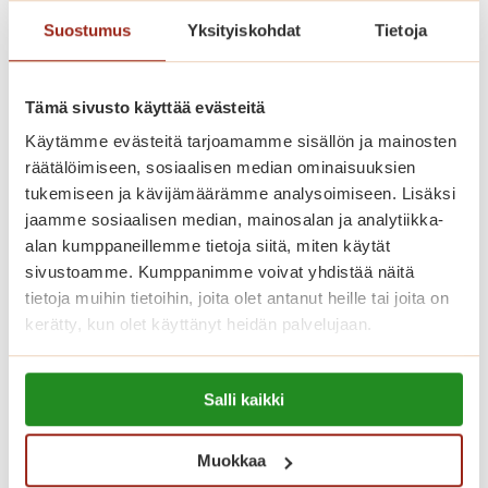
Suostumus
Yksityiskohdat
Tietoja
Saga Helapuiston asukasvalinnoissa
noudatetaan Asumisen rahoitus- ja
Tämä sivusto käyttää evästeitä
kehittämiskeskuksen (ARA) ohjeita.
Käytämme evästeitä tarjoamamme sisällön ja mainosten
räätälöimiseen, sosiaalisen median ominaisuuksien
Katso vapaat senioriasunnot
tukemiseen ja kävijämäärämme analysoimiseen. Lisäksi
jaamme sosiaalisen median, mainosalan ja analytiikka-
alan kumppaneillemme tietoja siitä, miten käytät
sivustoamme. Kumppanimme voivat yhdistää näitä
Koti palveluiden keskellä
tietoja muihin tietoihin, joita olet antanut heille tai joita on
kerätty, kun olet käyttänyt heidän palvelujaan.
Saga Helapuistossa kotisi on
Lue lisää evästeistä:
palveluiden keskellä. Asumiskuluun
Salli kaikki
https://sagacare.fi/evasteet/
sisältyy asunnon vuokra sekä yhteiset
tilat, joita ovat talon oma ravintola,
Muokkaa
kahvila, kirjasto, kuntosali ja