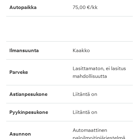
Autopaikka
75,00 €/kk
ilmansuunta
kaakko
lasittamaton, ei lasitus
parveke
mahdollisuutta
astianpesukone
liitäntä on
pyykinpesukone
liitäntä on
automaattinen
asunnon
paloilmoitinjärjestelmä