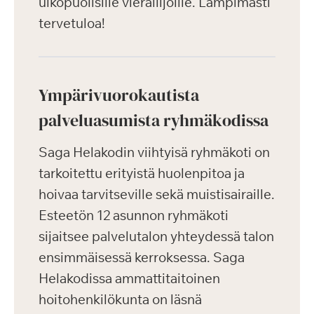
ulkopuolisille vierailijoille. Lämpimästi
tervetuloa!
Ympärivuorokautista
palveluasumista ryhmäkodissa
Saga Helakodin viihtyisä ryhmäkoti on
tarkoitettu erityistä huolenpitoa ja
hoivaa tarvitseville sekä muistisairaille.
Esteetön 12 asunnon ryhmäkoti
sijaitsee palvelutalon yhteydessä talon
ensimmäisessä kerroksessa. Saga
Helakodissa ammattitaitoinen
hoitohenkilökunta on läsnä