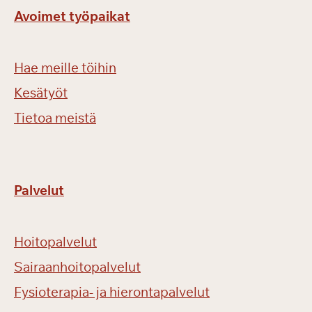
Avoimet työpaikat
Hae meille töihin
Kesätyöt
Tietoa meistä
Palvelut
Hoitopalvelut
Sairaanhoitopalvelut
Fysioterapia- ja hierontapalvelut