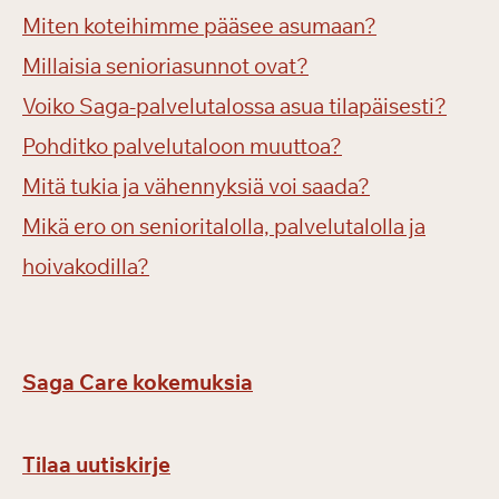
Miten koteihimme pääsee asumaan?
Millaisia senioriasunnot ovat?
Voiko Saga-palvelutalossa asua tilapäisesti?
Pohditko palvelutaloon muuttoa?
Mitä tukia ja vähennyksiä voi saada?
Mikä ero on senioritalolla, palvelutalolla ja
hoivakodilla?
Saga Care kokemuksia
Tilaa uutiskirje