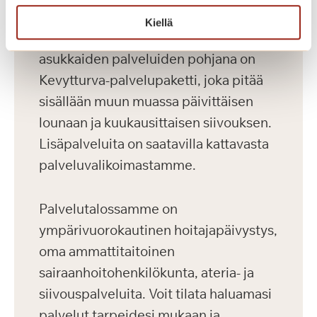
saunaosasto. Kaikilla asukkailla on
Kiellä
lisäksi palvelupaketti. Uusien
asukkaiden palveluiden pohjana on
Kevytturva-palvelupaketti, joka pitää
sisällään muun muassa päivittäisen
lounaan ja kuukausittaisen siivouksen.
Lisäpalveluita on saatavilla kattavasta
palveluvalikoimastamme.
Palvelutalossamme on
ympärivuorokautinen hoitajapäivystys,
oma ammattitaitoinen
sairaanhoitohenkilökunta, ateria- ja
siivouspalveluita. Voit tilata haluamasi
palvelut tarpeidesi mukaan ja