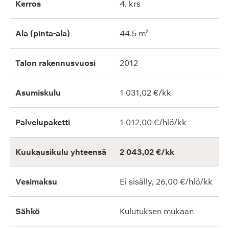
Kerros
4. krs
Ala (pinta-ala)
44.5 m²
Talon rakennusvuosi
2012
Asumiskulu
1 031,02 €/kk
Palvelupaketti
1 012,00 €/hlö/kk
Kuukausikulu yhteensä
2 043,02 €/kk
Vesimaksu
Ei sisälly, 26,00 €/hlö/kk
Sähkö
Kulutuksen mukaan