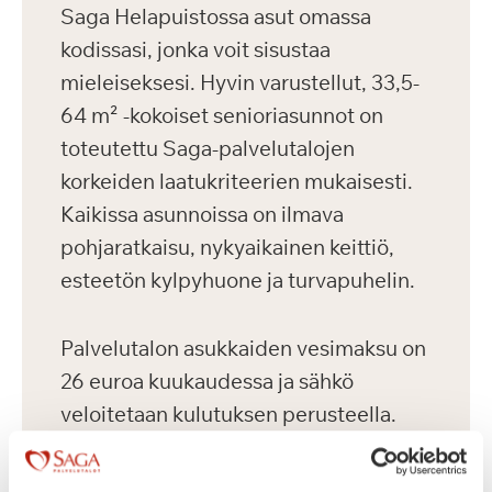
Saga Helapuistossa asut omassa
kodissasi, jonka voit sisustaa
mieleiseksesi. Hyvin varustellut, 33,5-
64 m² -kokoiset senioriasunnot on
toteutettu Saga-palvelutalojen
korkeiden laatukriteerien mukaisesti.
Kaikissa asunnoissa on ilmava
pohjaratkaisu, nykyaikainen keittiö,
esteetön kylpyhuone ja turvapuhelin.
Palvelutalon asukkaiden vesimaksu on
26 euroa kuukaudessa ja sähkö
veloitetaan kulutuksen perusteella.
Asukkailla on mahdollisuus vuokrata
autopaikka 75 euron kuukausihintaan.