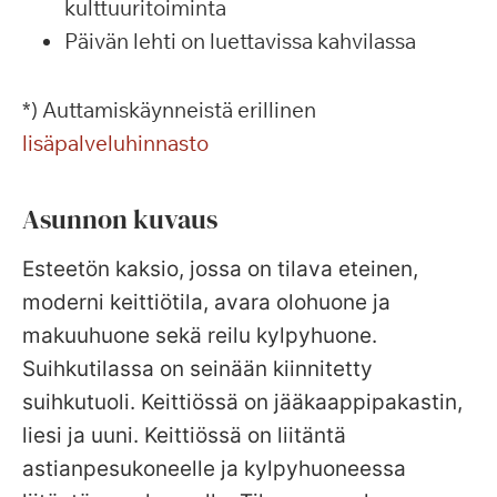
kulttuuritoiminta
Päivän lehti on luettavissa kahvilassa
*) Auttamiskäynneistä erillinen
lisäpalveluhinnasto
Asunnon kuvaus
Esteetön kaksio, jossa on tilava eteinen,
moderni keittiötila, avara olohuone ja
makuuhuone sekä reilu kylpyhuone.
Suihkutilassa on seinään kiinnitetty
suihkutuoli. Keittiössä on jääkaappipakastin,
liesi ja uuni. Keittiössä on liitäntä
astianpesukoneelle ja kylpyhuoneessa