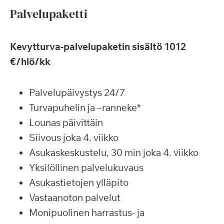
Palvelupaketti
Kevytturva-palvelupaketin sisältö 1012
€/hlö/kk
Palvelupäivystys 24/7
Turvapuhelin ja –ranneke*
Lounas päivittäin
Siivous joka 4. viikko
Asukaskeskustelu, 30 min joka 4. viikko
Yksilöllinen palvelukuvaus
Asukastietojen ylläpito
Vastaanoton palvelut
Monipuolinen harrastus- ja