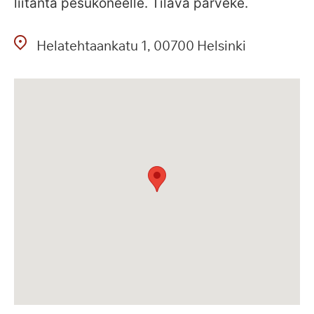
liitäntä pesukoneelle. Tilava parveke.
Helatehtaankatu
1
00700
Helsinki