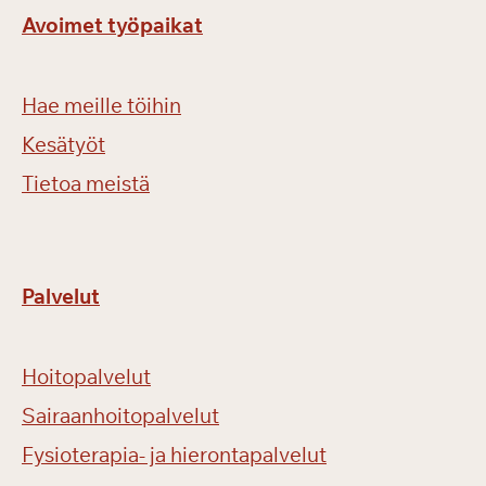
Avoimet työpaikat
Hae meille töihin
Kesätyöt
Tietoa meistä
Palvelut
Hoitopalvelut
Sairaanhoitopalvelut
Fysioterapia- ja hierontapalvelut