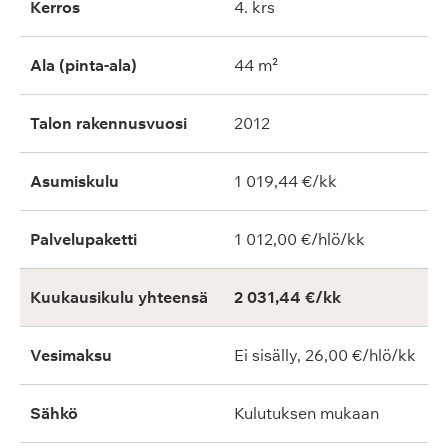
Kerros
4. krs
Ala (pinta-ala)
44 m²
Talon rakennusvuosi
2012
Asumiskulu
1 019,44 €/kk
Palvelupaketti
1 012,00 €/hlö/kk
Kuukausikulu yhteensä
2 031,44 €/kk
Vesimaksu
Ei sisälly, 26,00 €/hlö/kk
Sähkö
Kulutuksen mukaan