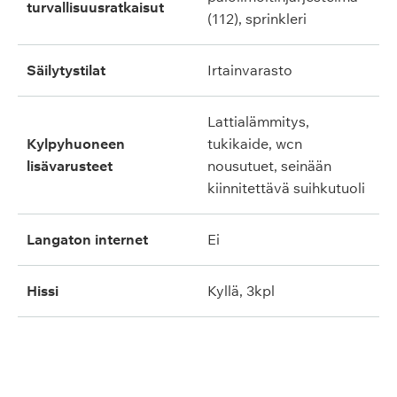
turvallisuusratkaisut
(112), sprinkleri
säilytystilat
irtainvarasto
lattialämmitys,
kylpyhuoneen
tukikaide, wcn
lisävarusteet
nousutuet, seinään
kiinnitettävä suihkutuoli
langaton internet
ei
hissi
kyllä, 3kpl