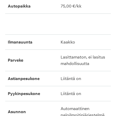
Autopaikka
75,00 €/kk
ilmansuunta
kaakko
lasittamaton, ei lasitus
parveke
mahdollisuutta
astianpesukone
liitäntä on
pyykinpesukone
liitäntä on
automaattinen
asunnon
paloilmoitinjärjestelmä