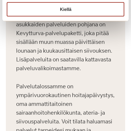
saunaosasto. Kaikilla asukkailla on
Kiellä
lisäksi palvelupaketti. Uusien
asukkaiden palveluiden pohjana on
Kevytturva-palvelupaketti, joka pitää
sisällään muun muassa päivittäisen
lounaan ja kuukausittaisen siivouksen.
Lisäpalveluita on saatavilla kattavasta
palveluvalikoimastamme.
Palvelutalossamme on
ympärivuorokautinen hoitajapäivystys,
oma ammattitaitoinen
sairaanhoitohenkilökunta, ateria- ja
siivouspalveluita. Voit tilata haluamasi
palvelut tarpeidesi mukaan ja