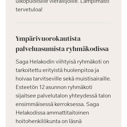
ulkopuolisille vierailijoille. Lämpimästi
tervetuloa!
Ympärivuorokautista
palveluasumista ryhmäkodissa
Saga Helakodin viihtyisä ryhmäkoti on
tarkoitettu erityistä huolenpitoa ja
hoivaa tarvitseville sekä muistisairaille.
Esteetön 12 asunnon ryhmäkoti
sijaitsee palvelutalon yhteydessä talon
ensimmäisessä kerroksessa. Saga
Helakodissa ammattitaitoinen
hoitohenkilökunta on läsnä