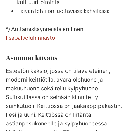
kulttuuritoiminta
Päivän lehti on luettavissa kahvilassa
*) Auttamiskäynneistä erillinen
lisäpalveluhinnasto
Asunnon kuvaus
Esteetön kaksio, jossa on tilava eteinen,
moderni keittiötila, avara olohuone ja
makuuhuone sekä reilu kylpyhuone.
Suihkutilassa on seinään kiinnitetty
suihkutuoli. Keittiössä on jääkaappipakastin,
liesi ja uuni. Keittiössä on liitäntä
astianpesukoneelle ja kylpyhuoneessa