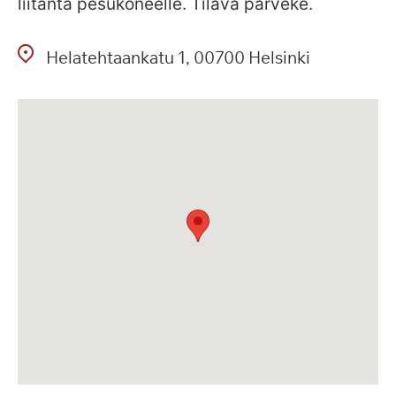
liitäntä pesukoneelle. Tilava parveke.
Helatehtaankatu
1
00700
Helsinki