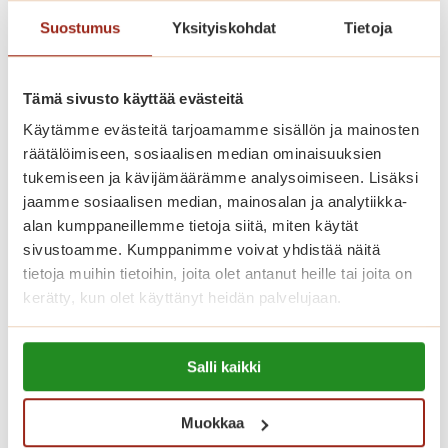
Suostumus
Yksityiskohdat
Tietoja
Saga Helapuiston asukasvalinnoissa
noudatetaan Asumisen rahoitus- ja
Tämä sivusto käyttää evästeitä
kehittämiskeskuksen (ARA) ohjeita.
Käytämme evästeitä tarjoamamme sisällön ja mainosten
räätälöimiseen, sosiaalisen median ominaisuuksien
Katso vapaat senioriasunnot
tukemiseen ja kävijämäärämme analysoimiseen. Lisäksi
jaamme sosiaalisen median, mainosalan ja analytiikka-
alan kumppaneillemme tietoja siitä, miten käytät
sivustoamme. Kumppanimme voivat yhdistää näitä
Koti palveluiden keskellä
tietoja muihin tietoihin, joita olet antanut heille tai joita on
kerätty, kun olet käyttänyt heidän palvelujaan.
Saga Helapuistossa kotisi on
Lue lisää evästeistä:
palveluiden keskellä. Asumiskuluun
Salli kaikki
https://sagacare.fi/evasteet/
sisältyy asunnon vuokra sekä yhteiset
tilat, joita ovat talon oma ravintola,
Muokkaa
kahvila, kirjasto, kuntosali ja