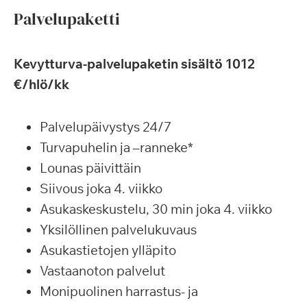
Palvelupaketti
Kevytturva-palvelupaketin sisältö 1012
€/hlö/kk
Palvelupäivystys 24/7
Turvapuhelin ja –ranneke*
Lounas päivittäin
Siivous joka 4. viikko
Asukaskeskustelu, 30 min joka 4. viikko
Yksilöllinen palvelukuvaus
Asukastietojen ylläpito
Vastaanoton palvelut
Monipuolinen harrastus- ja