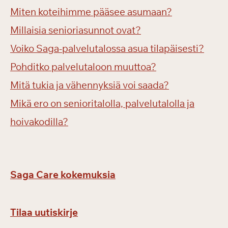
Miten koteihimme pääsee asumaan?
Millaisia senioriasunnot ovat?
Voiko Saga-palvelutalossa asua tilapäisesti?
Pohditko palvelutaloon muuttoa?
Mitä tukia ja vähennyksiä voi saada?
Mikä ero on senioritalolla, palvelutalolla ja
hoivakodilla?
Saga Care kokemuksia
Tilaa uutiskirje