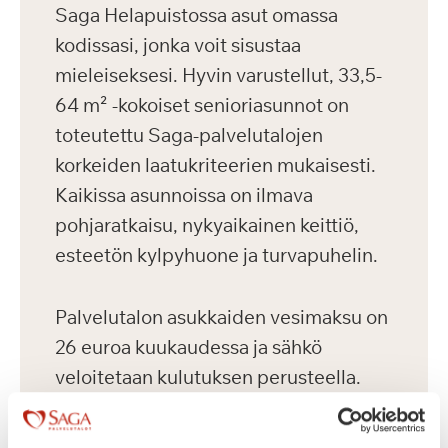
Saga Helapuistossa asut omassa
kodissasi, jonka voit sisustaa
mieleiseksesi. Hyvin varustellut, 33,5-
64 m² -kokoiset senioriasunnot on
toteutettu Saga-palvelutalojen
korkeiden laatukriteerien mukaisesti.
Kaikissa asunnoissa on ilmava
pohjaratkaisu, nykyaikainen keittiö,
esteetön kylpyhuone ja turvapuhelin.
Palvelutalon asukkaiden vesimaksu on
26 euroa kuukaudessa ja sähkö
veloitetaan kulutuksen perusteella.
Asukkailla on mahdollisuus vuokrata
autopaikka 75 euron kuukausihintaan.