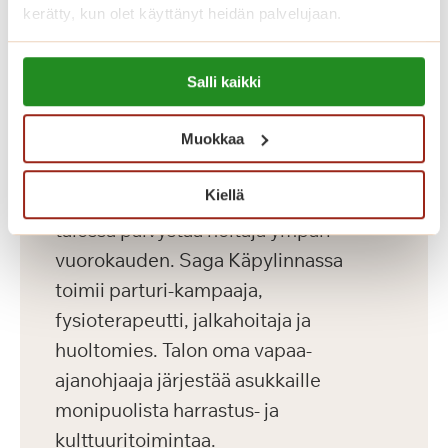
kerätty, kun olet käyttänyt heidän palvelujaan.
Katso vapaat senioriasunnot
Lue lisää evästeistä:
Salli kaikki
https://sagacare.fi/evasteet/
Koti palveluiden keskellä
Muokkaa
Saga Käpylinnan henkilökunta koostuu
Kiellä
terveydenhoitoalan ammattilaisista ja
talossa päivystää hoitaja ympäri
vuorokauden. Saga Käpylinnassa
toimii parturi-kampaaja,
fysioterapeutti, jalkahoitaja ja
huoltomies. Talon oma vapaa-
ajanohjaaja järjestää asukkaille
monipuolista harrastus- ja
kulttuuritoimintaa.