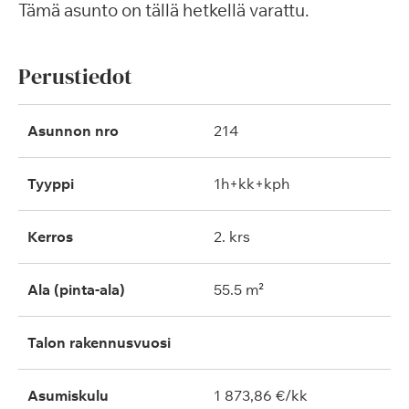
Tämä asunto on tällä hetkellä varattu.
Perustiedot
Asunnon nro
214
Tyyppi
1h+kk+kph
Kerros
2. krs
Ala (pinta-ala)
55.5 m²
Talon rakennusvuosi
Asumiskulu
1 873,86 €/kk