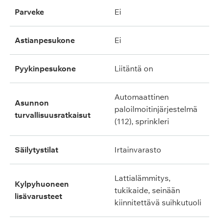
parveke
ei
astianpesukone
ei
pyykinpesukone
liitäntä on
automaattinen
asunnon
paloilmoitinjärjestelmä
turvallisuusratkaisut
(112), sprinkleri
säilytystilat
irtainvarasto
lattialämmitys,
kylpyhuoneen
tukikaide, seinään
lisävarusteet
kiinnitettävä suihkutuoli