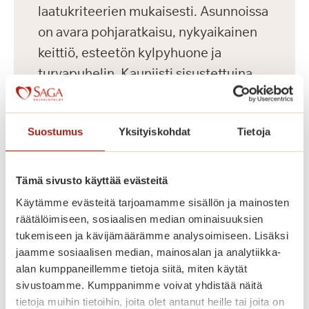
laatukriteerien mukaisesti. Asunnoissa
on avara pohjaratkaisu, nykyaikainen
keittiö, esteetön kylpyhuone ja
turvapuhelin. Kauniisti sisustettuina
yleistiloina ovat asukkaiden käytössä
kahvila, ravintola, kirjasto, kerhohuone,
Suostumus
Yksityiskohdat
Tietoja
kuntosali ja saunaosasto terapia-
altaalla. Kesäisin vehreällä pihalla
vietetään yhdessä aikaa.
Tämä sivusto käyttää evästeitä
Käytämme evästeitä tarjoamamme sisällön ja mainosten
Saga Käpylinnan asumiskuluun
räätälöimiseen, sosiaalisen median ominaisuuksien
tukemiseen ja kävijämäärämme analysoimiseen. Lisäksi
sisältyy asunnon vuokra ja yhteisten
jaamme sosiaalisen median, mainosalan ja analytiikka-
tilojen käyttö. Jokaisella asukkaalla on
alan kumppaneillemme tietoja siitä, miten käytät
lisäksi yksilöllinen palvelupaketti.
sivustoamme. Kumppanimme voivat yhdistää näitä
tietoja muihin tietoihin, joita olet antanut heille tai joita on