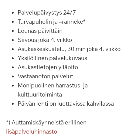
Palvelupäivystys 24/7
Turvapuhelin ja –ranneke*
Lounas päivittäin
Siivous joka 4. viikko
Asukaskeskustelu, 30 min joka 4. viikko
Yksilöllinen palvelukuvaus
Asukastietojen ylläpito
Vastaanoton palvelut
Monipuolinen harrastus- ja
kulttuuritoiminta
Päivän lehti on luettavissa kahvilassa
*) Auttamiskäynneistä erillinen
lisäpalveluhinnasto