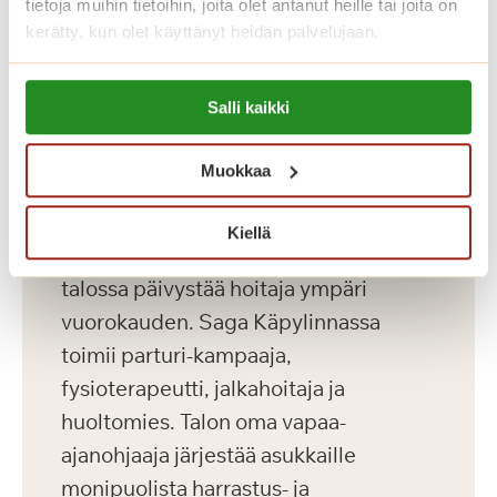
tietoja muihin tietoihin, joita olet antanut heille tai joita on
kerätty, kun olet käyttänyt heidän palvelujaan.
Katso vapaat senioriasunnot
Lue lisää evästeistä:
Salli kaikki
https://sagacare.fi/evasteet/
Koti palveluiden keskellä
Muokkaa
Saga Käpylinnan henkilökunta koostuu
Kiellä
terveydenhoitoalan ammattilaisista ja
talossa päivystää hoitaja ympäri
vuorokauden. Saga Käpylinnassa
toimii parturi-kampaaja,
fysioterapeutti, jalkahoitaja ja
huoltomies. Talon oma vapaa-
ajanohjaaja järjestää asukkaille
monipuolista harrastus- ja