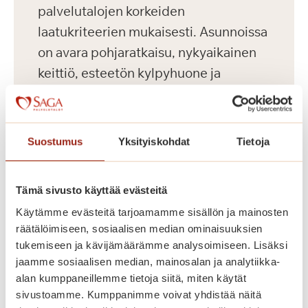
palvelutalojen korkeiden
laatukriteerien mukaisesti. Asunnoissa
on avara pohjaratkaisu, nykyaikainen
keittiö, esteetön kylpyhuone ja
turvapuhelin. Kauniisti sisustettuina
yleistiloina ovat asukkaiden käytössä
kahvila, ravintola, kirjasto, kerhohuone,
Suostumus
Yksityiskohdat
Tietoja
kuntosali ja saunaosasto terapia-
altaalla. Kesäisin vehreällä pihalla
Tämä sivusto käyttää evästeitä
vietetään yhdessä aikaa.
Käytämme evästeitä tarjoamamme sisällön ja mainosten
räätälöimiseen, sosiaalisen median ominaisuuksien
Saga Käpylinnan asumiskuluun
tukemiseen ja kävijämäärämme analysoimiseen. Lisäksi
sisältyy asunnon vuokra ja yhteisten
jaamme sosiaalisen median, mainosalan ja analytiikka-
alan kumppaneillemme tietoja siitä, miten käytät
tilojen käyttö. Jokaisella asukkaalla on
sivustoamme. Kumppanimme voivat yhdistää näitä
lisäksi yksilöllinen palvelupaketti.