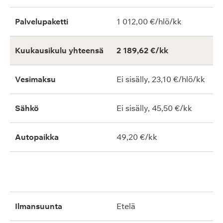
Palvelupaketti
1 012,00 €/hlö/kk
Kuukausikulu yhteensä
2 189,62 €/kk
Vesimaksu
Ei sisälly, 23,10 €/hlö/kk
Sähkö
Ei sisälly, 45,50 €/kk
Autopaikka
49,20 €/kk
ilmansuunta
etelä