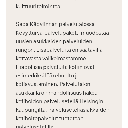
kulttuuritoimintaa.
Saga Käpylinnan palvelutalossa
Kevytturva-palvelupaketti muodostaa
uusien asukkaiden palveluiden
rungon. Lisäpalveluita on saatavilla
kattavasta valikoimastamme.
Hoidollisia palveluita kotiin ovat
esimerkiksi lääkehuolto ja
kotiavustaminen. Palvelutalon
asukkailla on mahdollisuus hakea
kotihoidon palveluseteliä Helsingin
kaupungilta. Palveluseteliasiakkaiden
kotihoitopalvelut tuotetaan
palvelusetelillä.