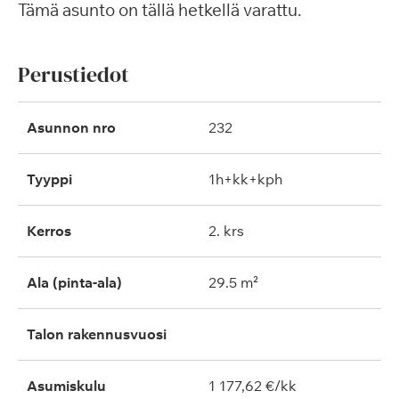
Tämä asunto on tällä hetkellä varattu.
Perustiedot
Asunnon nro
232
Tyyppi
1h+kk+kph
Kerros
2. krs
Ala (pinta-ala)
29.5 m²
Talon rakennusvuosi
Asumiskulu
1 177,62 €/kk