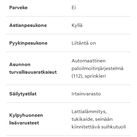
parveke
ei
astianpesukone
kyllä
pyykinpesukone
liitäntä on
automaattinen
asunnon
paloilmoitinjärjestelmä
turvallisuusratkaisut
(112), sprinkleri
säilytystilat
irtainvarasto
lattialämmitys,
kylpyhuoneen
tukikaide, seinään
lisävarusteet
kiinnitettävä suihkutuoli