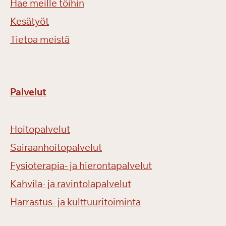
Hae meille töihin
Kesätyöt
Tietoa meistä
Palvelut
Hoitopalvelut
Sairaanhoitopalvelut
Fysioterapia- ja hierontapalvelut
Kahvila- ja ravintolapalvelut
Harrastus- ja kulttuuritoiminta