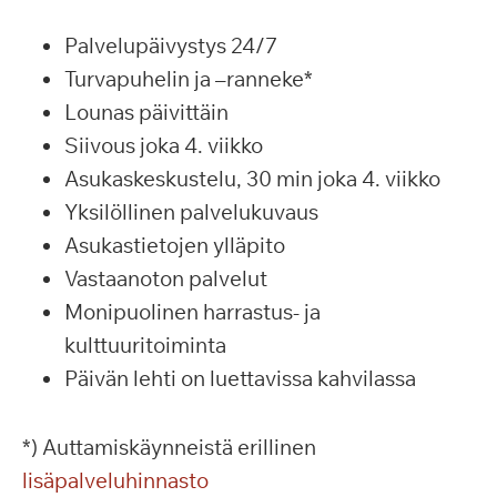
Palvelupäivystys 24/7
Turvapuhelin ja –ranneke*
Lounas päivittäin
Siivous joka 4. viikko
Asukaskeskustelu, 30 min joka 4. viikko
Yksilöllinen palvelukuvaus
Asukastietojen ylläpito
Vastaanoton palvelut
Monipuolinen harrastus- ja
kulttuuritoiminta
Päivän lehti on luettavissa kahvilassa
*) Auttamiskäynneistä erillinen
lisäpalveluhinnasto