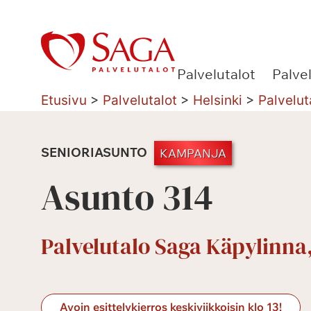
Siirry
sisältöön
Palvelutalot
Palve
Etusivu
>
Palvelutalot
>
Helsinki
>
Palvelut
SENIORIASUNTO
KAMPANJA
Asunto 314
Palvelutalo Saga Käpylinna,
Avoin esittelykierros keskiviikkoisin klo 13!