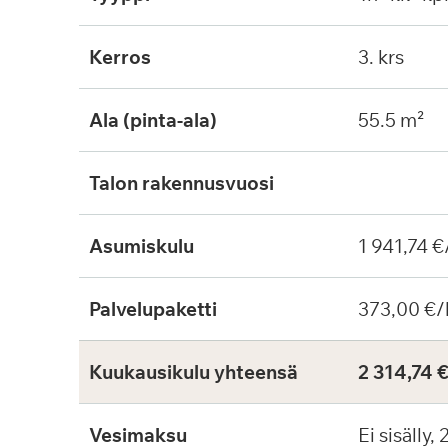
Kerros
3. krs
Ala (pinta-ala)
55.5 m²
Talon rakennusvuosi
Asumiskulu
1 941,74 €
Palvelupaketti
373,00 €/
Kuukausikulu yhteensä
2 314,74 
Vesimaksu
Ei sisälly,