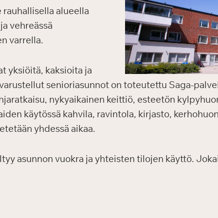
 rauhallisella alueella
 ja vehreässä
n varrella.
 yksiöitä, kaksioita ja
 varustellut senioriasunnot on toteutettu Saga-palve
jaratkaisu, nykyaikainen keittiö, esteetön kylpyhuon
kaiden käytössä kahvila, ravintola, kirjasto, kerhohuo
vietetään yhdessä aikaa.
y asunnon vuokra ja yhteisten tilojen käyttö. Jokais