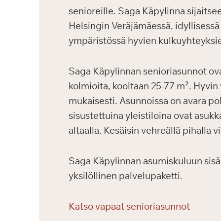
senioreille. Saga Käpylinna sijaitsee
Helsingin Veräjämäessä, idyllisessä
ympäristössä hyvien kulkuyhteyksie
Saga Käpylinnan senioriasunnot ovat
kolmioita, kooltaan 25-77 m². Hyvin
mukaisesti. Asunnoissa on avara poh
sisustettuina yleistiloina ovat asuk
altaalla. Kesäisin vehreällä pihalla 
Saga Käpylinnan asumiskuluun sisälty
yksilöllinen palvelupaketti.
Katso vapaat senioriasunnot