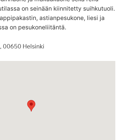
ilassa on seinään kiinnitetty suihkutuoli.
appipakastin, astianpesukone, liesi ja
sa on pesukoneliitäntä.
00650
Helsinki