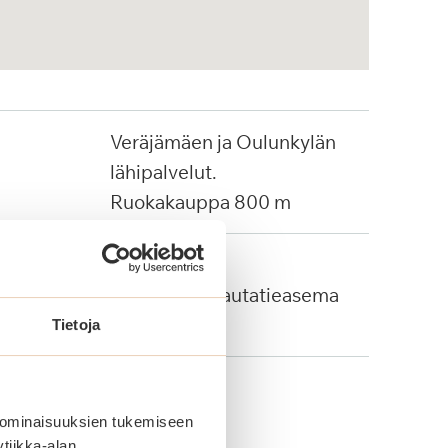
Veräjämäen ja Oulunkylän
lähipalvelut.
Ruokakauppa 800 m
Bussi: 65
Oulunkylän rautatieasema
900 m
Tietoja
 ominaisuuksien tukemiseen
tiikka-alan