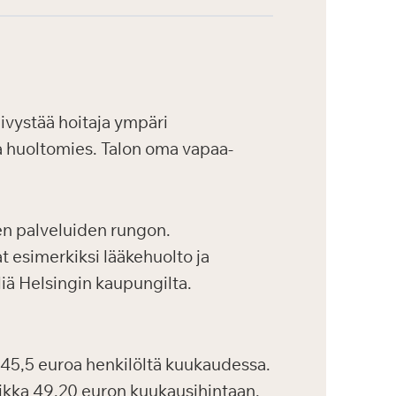
ivystää hoitaja ympäri
ja huoltomies. Talon oma vapaa-
en palveluiden rungon.
at esimerkiksi lääkehuolto ja
iä Helsingin kaupungilta.
45,5 euroa henkilöltä kuukaudessa.
aikka 49,20 euron kuukausihintaan.