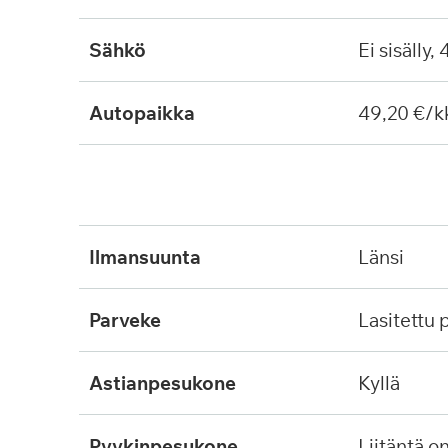
Sähkö
Ei sisälly,
Autopaikka
49,20 €/k
ilmansuunta
länsi
parveke
lasitettu
astianpesukone
kyllä
pyykinpesukone
liitäntä o