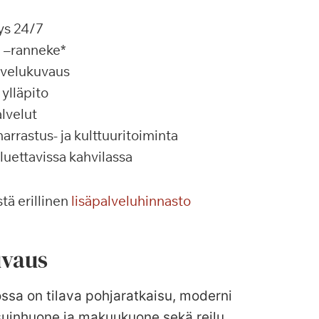
ys 24/7
a –ranneke*
alvelukuvaus
ylläpito
lvelut
rrastus- ja kulttuuritoiminta
 luettavissa kahvilassa
tä erillinen
lisäpalveluhinnasto
vaus
ossa on tilava pohjaratkaisu, moderni
 asuinhuone ja makuukuone sekä reilu