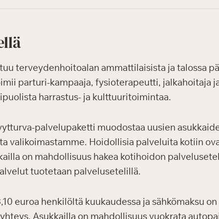
ellä
uu terveydenhoitoalan ammattilaisista ja talossa pä
ii parturi-kampaaja, fysioterapeutti, jalkahoitaja 
puolista harrastus- ja kulttuuritoimintaa.
vytturva-palvelupaketti muodostaa uusien asukkaid
sta valikoimastamme. Hoidollisia palveluita kotiin ov
ailla on mahdollisuus hakea kotihoidon palvelusetel
lvelut tuotetaan palvelusetelillä.
10 euroa henkilöltä kuukaudessa ja sähkömaksu on 
-yhteys. Asukkailla on mahdollisuus vuokrata autop