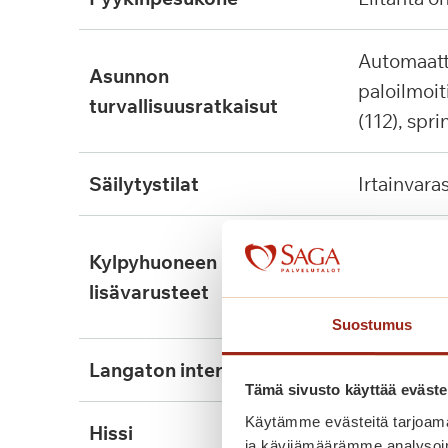
automaattinen
asunnon
paloilmoit
turvallisuusratkaisut
(112), spri
säilytystilat
irtainvara
lattialämmitys, tukikaide,
kylpyhuoneen
seinään ki
lisävarusteet
suihkutuol
Suostumus
langaton internet
kyllä
Tämä sivusto käyttää eväste
Käytämme evästeitä tarjoama
hissi
kyllä, 2kpl
ja kävijämäärämme analysoim