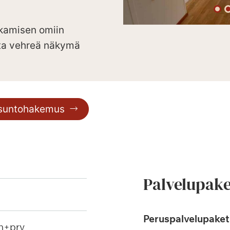
akamisen omiin
elta vehreä näkymä
asuntohakemus
Palvelupake
Peruspalvelupaketi
h+prv