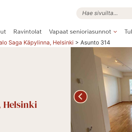
lut
Ravintolat
Vapaat senioriasunnot
Tu
alo Saga Käpylinna, Helsinki
>
Asunto 314
 Helsinki