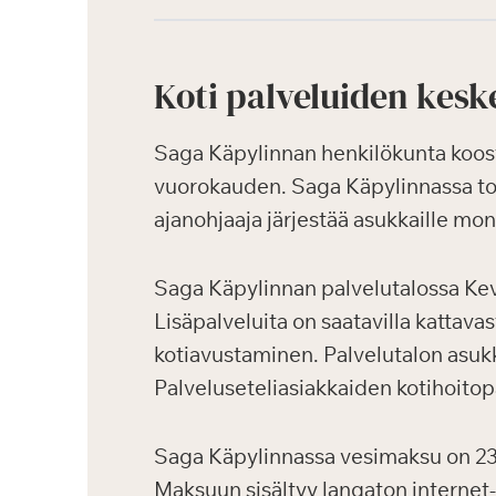
Koti palveluiden kesk
Saga Käpylinnan henkilökunta koost
vuorokauden. Saga Käpylinnassa toim
ajanohjaaja järjestää asukkaille moni
Saga Käpylinnan palvelutalossa Ke
Lisäpalveluita on saatavilla kattava
kotiavustaminen. Palvelutalon asukk
Palveluseteliasiakkaiden kotihoitopa
Saga Käpylinnassa vesimaksu on 23,
Maksuun sisältyy langaton internet