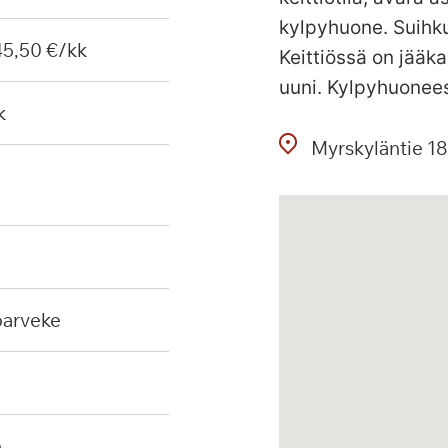
kylpyhuone. Suihkut
 45,50 €/kk
Keittiössä on jääka
uuni. Kylpyhuonees
k
Myrskyläntie
18
 parveke
n