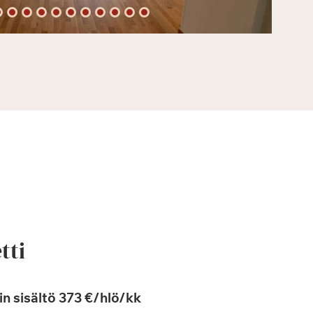
tti
n sisältö 373 €/hlö/kk