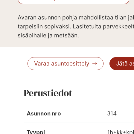
Avaran asunnon pohja mahdollistaa tilan j
tarpeisiin sopivaksi. Lasitetulta parvekke
sisäpihalle ja metsään.
Varaa asuntoesittely
Jätä 
Perustiedot
Asunnon nro
314
Tyyppi
1h+kk+kp