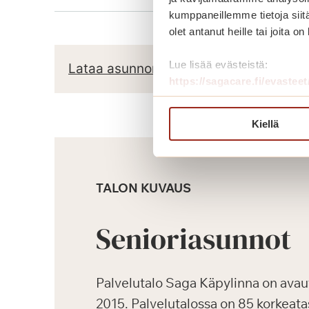
kumppaneillemme tietoja siitä
olet antanut heille tai joita o
Lue lisää evästeistä:
Lataa asunnon pohjapiirros
https://sagacare.fi/evasteet
Kiellä
TALON KUVAUS
Senioriasunnot
Palvelutalo Saga Käpylinna on avau
2015. Palvelutalossa on 85 korkeata