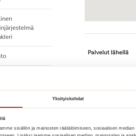
injärjestelmä
nkleri
Palvelut lähellä
sto
innitettävä
Julkinen liikenne
i
Yksityiskohdat
itä
mme sisällön ja mainosten räätälöimiseen, sosiaalisen median
iseen. Lisäksi jaamme sosiaalisen median, mainosalan ja analy