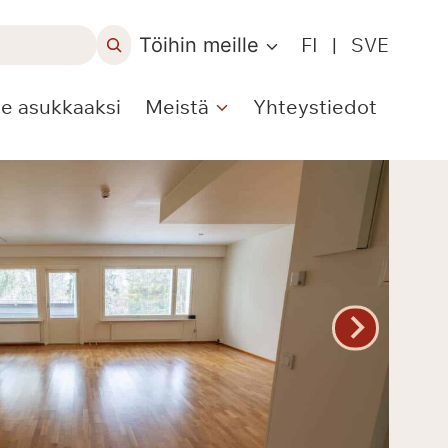
Töihin meille
FI
|
SVE
le asukkaaksi
Meistä
Yhteystiedot