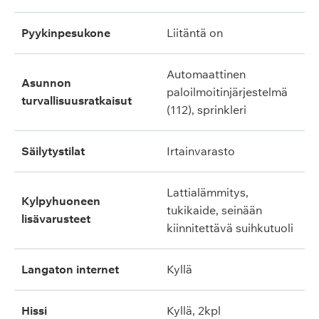
pyykinpesukone
liitäntä on
automaattinen
asunnon
paloilmoitinjärjestelmä
turvallisuusratkaisut
(112), sprinkleri
säilytystilat
irtainvarasto
lattialämmitys,
kylpyhuoneen
tukikaide, seinään
lisävarusteet
kiinnitettävä suihkutuoli
langaton internet
kyllä
hissi
kyllä, 2kpl