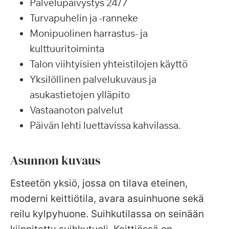
Palvelupäivystys 24/7
Turvapuhelin ja -ranneke
Monipuolinen harrastus- ja
kulttuuritoiminta
Talon viihtyisien yhteistilojen käyttö
Yksilöllinen palvelukuvaus ja
asukastietojen ylläpito
Vastaanoton palvelut
Päivän lehti luettavissa kahvilassa.
Asunnon kuvaus
Esteetön yksiö, jossa on tilava eteinen,
moderni keittiötila, avara asuinhuone sekä
reilu kylpyhuone. Suihkutilassa on seinään