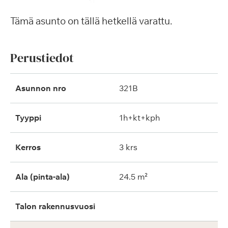
Tämä asunto on tällä hetkellä varattu.
Perustiedot
Asunnon nro
321B
Tyyppi
1h+kt+kph
Kerros
3 krs
Ala (pinta-ala)
24.5 m²
Talon rakennusvuosi