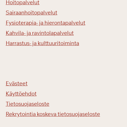
Hoitopalvelut
Sairaanhoitopalvelut
Fysioterapia- ja hierontapalvelut
Kahvila- ja ravintolapalvelut
Harrastus- ja kulttuuritoiminta
Evästeet
Käyttöehdot
Tietosuojaseloste
Rekrytointia koskeva tietosuojaseloste