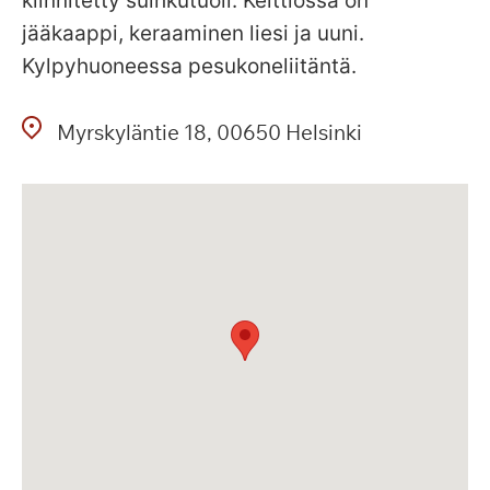
kiinnitetty suihkutuoli. Keittiössä on
jääkaappi, keraaminen liesi ja uuni.
Kylpyhuoneessa pesukoneliitäntä.
Myrskyläntie
18
00650
Helsinki