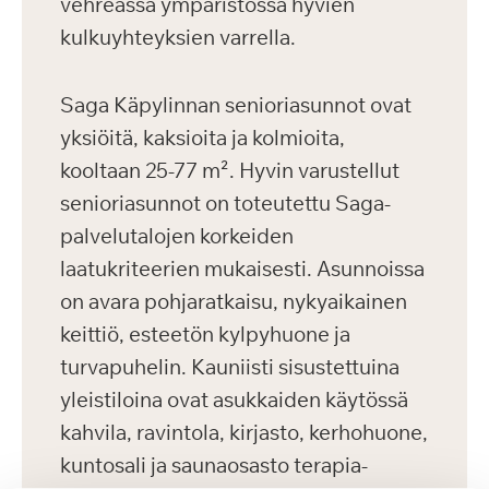
vehreässä ympäristössä hyvien
kulkuyhteyksien varrella.
Saga Käpylinnan senioriasunnot ovat
yksiöitä, kaksioita ja kolmioita,
kooltaan 25-77 m². Hyvin varustellut
senioriasunnot on toteutettu Saga-
palvelutalojen korkeiden
laatukriteerien mukaisesti. Asunnoissa
on avara pohjaratkaisu, nykyaikainen
keittiö, esteetön kylpyhuone ja
turvapuhelin. Kauniisti sisustettuina
yleistiloina ovat asukkaiden käytössä
kahvila, ravintola, kirjasto, kerhohuone,
kuntosali ja saunaosasto terapia-