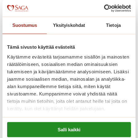
altaalla. Kesäisin vehreällä pihalla
vietetään yhdessä aikaa.
Suostumus
Yksityiskohdat
Tietoja
Saga Käpylinnan asumiskuluun
sisältyy asunnon vuokra ja yhteisten
Tämä sivusto käyttää evästeitä
tilojen käyttö. Jokaisella asukkaalla on
Käytämme evästeitä tarjoamamme sisällön ja mainosten
lisäksi yksilöllinen palvelupaketti.
räätälöimiseen, sosiaalisen median ominaisuuksien
tukemiseen ja kävijämäärämme analysoimiseen. Lisäksi
Katso vapaat senioriasunnot
jaamme sosiaalisen median, mainosalan ja analytiikka-
alan kumppaneillemme tietoja siitä, miten käytät
sivustoamme. Kumppanimme voivat yhdistää näitä
tietoja muihin tietoihin, joita olet antanut heille tai joita on
Koti palveluiden keskellä
kerätty, kun olet käyttänyt heidän palvelujaan.
Saga Käpylinnan henkilökunta koostuu
Lue lisää evästeistä:
Salli kaikki
https://sagacare.fi/evasteet/
terveydenhoitoalan ammattilaisista ja