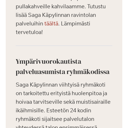
pullakahveille kahvilaamme. Tutustu
lisää Saga Käpylinnan ravintolan
palveluihin
täältä
. Lämpimästi
tervetuloa!
Ympärivuorokautista
palveluasumista ryhmäkodissa
Saga Käpylinnan viihtyisä ryhmäkoti
on tarkoitettu erityistä huolenpitoa ja
hoivaa tarvitseville sekä muistisairaille
ikäihmisille. Esteetön 24 kodin
ryhmäkoti sijaitsee palvelutalon
yhteydessä talon ensimmäisessä