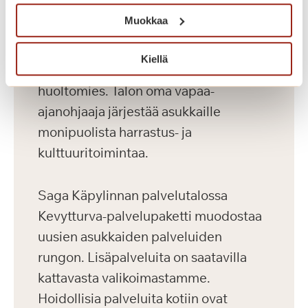
talossa päivystää hoitaja ympäri
Muokkaa
vuorokauden. Saga Käpylinnassa
toimii parturi-kampaaja,
Kiellä
fysioterapeutti, jalkahoitaja ja
huoltomies. Talon oma vapaa-
ajanohjaaja järjestää asukkaille
monipuolista harrastus- ja
kulttuuritoimintaa.
Saga Käpylinnan palvelutalossa
Kevytturva-palvelupaketti muodostaa
uusien asukkaiden palveluiden
rungon. Lisäpalveluita on saatavilla
kattavasta valikoimastamme.
Hoidollisia palveluita kotiin ovat