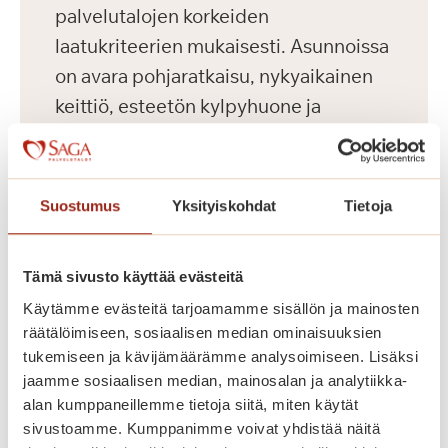
palvelutalojen korkeiden
laatukriteerien mukaisesti. Asunnoissa
on avara pohjaratkaisu, nykyaikainen
keittiö, esteetön kylpyhuone ja
turvapuhelin. Kauniisti sisustettuina
yleistiloina ovat asukkaiden käytössä
kahvila, ravintola, kirjasto, kerhohuone,
Suostumus
Yksityiskohdat
Tietoja
kuntosali ja saunaosasto terapia-
altaalla. Kesäisin vehreällä pihalla
Tämä sivusto käyttää evästeitä
vietetään yhdessä aikaa.
Käytämme evästeitä tarjoamamme sisällön ja mainosten
räätälöimiseen, sosiaalisen median ominaisuuksien
Saga Käpylinnan asumiskuluun
tukemiseen ja kävijämäärämme analysoimiseen. Lisäksi
sisältyy asunnon vuokra ja yhteisten
jaamme sosiaalisen median, mainosalan ja analytiikka-
alan kumppaneillemme tietoja siitä, miten käytät
tilojen käyttö. Jokaisella asukkaalla on
sivustoamme. Kumppanimme voivat yhdistää näitä
lisäksi yksilöllinen palvelupaketti.