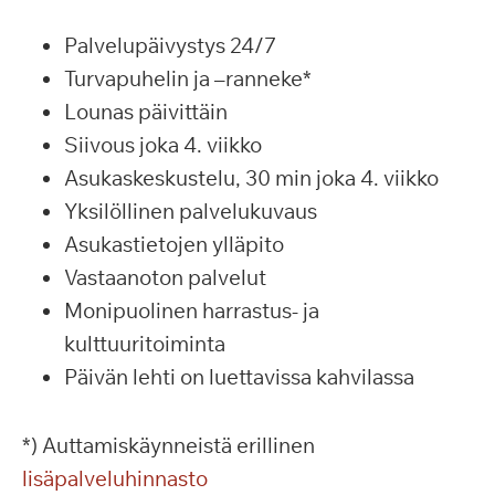
Palvelupäivystys 24/7
Turvapuhelin ja –ranneke*
Lounas päivittäin
Siivous joka 4. viikko
Asukaskeskustelu, 30 min joka 4. viikko
Yksilöllinen palvelukuvaus
Asukastietojen ylläpito
Vastaanoton palvelut
Monipuolinen harrastus- ja
kulttuuritoiminta
Päivän lehti on luettavissa kahvilassa
*) Auttamiskäynneistä erillinen
lisäpalveluhinnasto