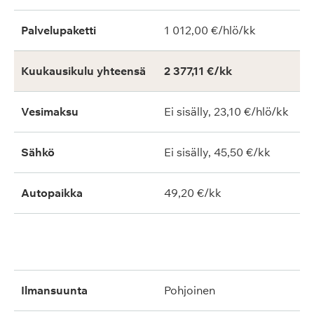
Palvelupaketti
1 012,00 €/hlö/kk
Kuukausikulu yhteensä
2 377,11 €/kk
Vesimaksu
Ei sisälly, 23,10 €/hlö/kk
Sähkö
Ei sisälly, 45,50 €/kk
Autopaikka
49,20 €/kk
ilmansuunta
pohjoinen