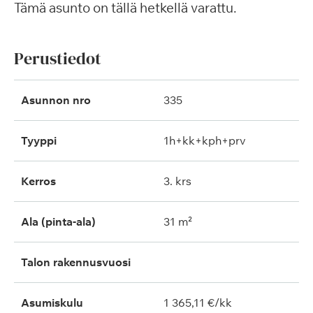
Tämä asunto on tällä hetkellä varattu.
Perustiedot
Asunnon nro
335
Tyyppi
1h+kk+kph+prv
Kerros
3. krs
Ala (pinta-ala)
31 m²
Talon rakennusvuosi
Asumiskulu
1 365,11 €/kk