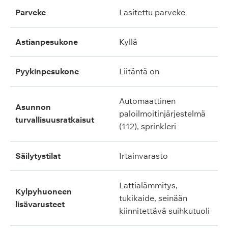
parveke
lasitettu parveke
astianpesukone
kyllä
pyykinpesukone
liitäntä on
automaattinen
asunnon
paloilmoitinjärjestelmä
turvallisuusratkaisut
(112), sprinkleri
säilytystilat
irtainvarasto
lattialämmitys,
kylpyhuoneen
tukikaide, seinään
lisävarusteet
kiinnitettävä suihkutuoli