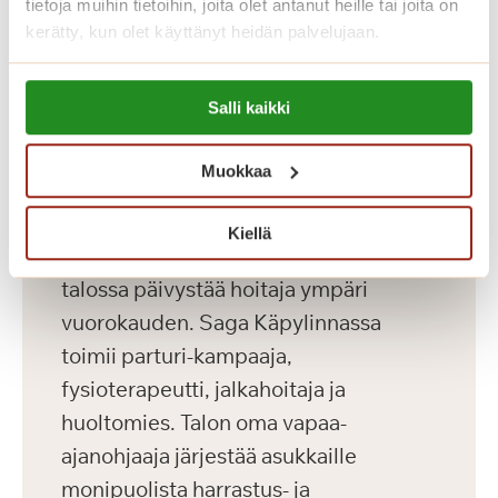
tietoja muihin tietoihin, joita olet antanut heille tai joita on
kerätty, kun olet käyttänyt heidän palvelujaan.
Katso vapaat senioriasunnot
Lue lisää evästeistä:
Salli kaikki
https://sagacare.fi/evasteet/
Koti palveluiden keskellä
Muokkaa
Saga Käpylinnan henkilökunta koostuu
Kiellä
terveydenhoitoalan ammattilaisista ja
talossa päivystää hoitaja ympäri
vuorokauden. Saga Käpylinnassa
toimii parturi-kampaaja,
fysioterapeutti, jalkahoitaja ja
huoltomies. Talon oma vapaa-
ajanohjaaja järjestää asukkaille
monipuolista harrastus- ja