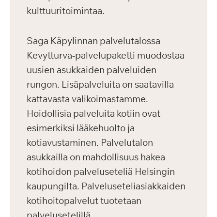
kulttuuritoimintaa.
Saga Käpylinnan palvelutalossa
Kevytturva-palvelupaketti muodostaa
uusien asukkaiden palveluiden
rungon. Lisäpalveluita on saatavilla
kattavasta valikoimastamme.
Hoidollisia palveluita kotiin ovat
esimerkiksi lääkehuolto ja
kotiavustaminen. Palvelutalon
asukkailla on mahdollisuus hakea
kotihoidon palveluseteliä Helsingin
kaupungilta. Palveluseteliasiakkaiden
kotihoitopalvelut tuotetaan
palvelusetelillä.