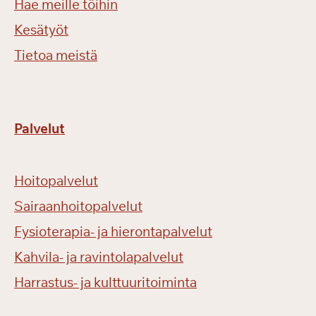
Hae meille töihin
Kesätyöt
Tietoa meistä
Palvelut
Hoitopalvelut
Sairaanhoitopalvelut
Fysioterapia- ja hierontapalvelut
Kahvila- ja ravintolapalvelut
Harrastus- ja kulttuuritoiminta