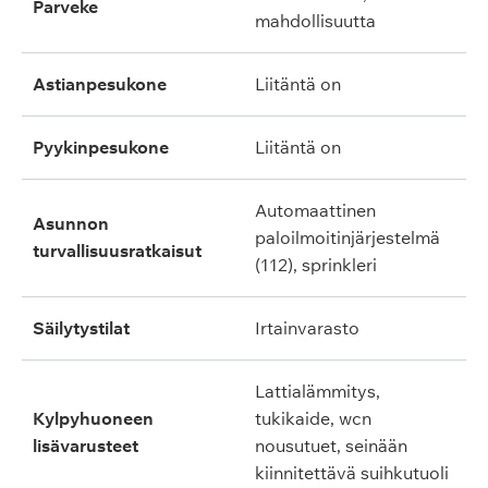
parveke
mahdollisuutta
astianpesukone
liitäntä on
pyykinpesukone
liitäntä on
automaattinen
asunnon
paloilmoitinjärjestelmä
turvallisuusratkaisut
(112), sprinkleri
säilytystilat
irtainvarasto
lattialämmitys,
kylpyhuoneen
tukikaide, wcn
lisävarusteet
nousutuet, seinään
kiinnitettävä suihkutuoli