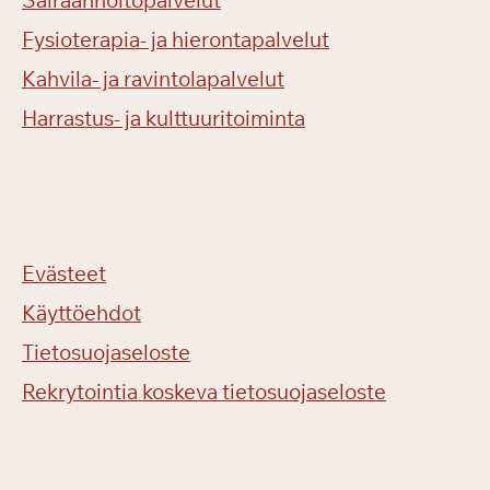
Sairaanhoitopalvelut
Fysioterapia- ja hierontapalvelut
Kahvila- ja ravintolapalvelut
Harrastus- ja kulttuuritoiminta
Evästeet
Käyttöehdot
Tietosuojaseloste
Rekrytointia koskeva tietosuojaseloste