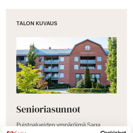
TALON KUVAUS
Senioriasunnot
Puistoalueiden ympäröimä Saga