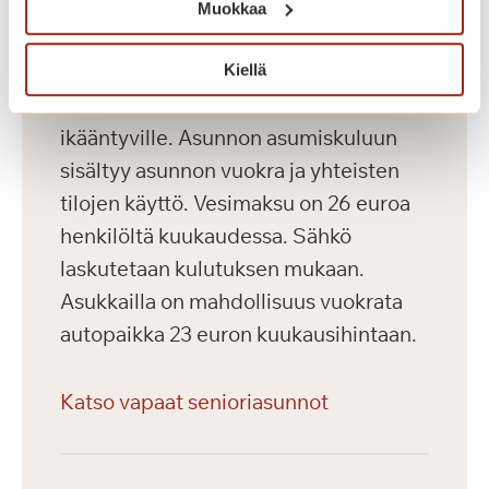
Muokkaa
Saga Kaskenniitty tarjoaa viihtyisää ja
laadukasta vuokra-asumista aktiivisille
Kiellä
senioreille sekä intervalliasumista
ikääntyville. Asunnon asumiskuluun
sisältyy asunnon vuokra ja yhteisten
tilojen käyttö. Vesimaksu on 26 euroa
henkilöltä kuukaudessa. Sähkö
laskutetaan kulutuksen mukaan.
Asukkailla on mahdollisuus vuokrata
autopaikka 23 euron kuukausihintaan.
Katso vapaat senioriasunnot