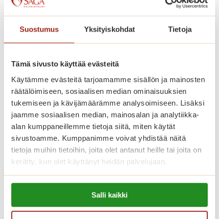
Kaskenniitty on rakennettu avarasti.
Kodinomaisessa ja aktiivisessa
palvelutalossa on 207 parvekkeellista
Suostumus
Yksityiskohdat
Tietoja
kaksiota. Saga Kaskenniityssä asut
omassa kodissasi, jonka voit sisustaa
Tämä sivusto käyttää evästeitä
mieleiseksesi. Kaikissa
Käytämme evästeitä tarjoamamme sisällön ja mainosten
senioriasunnoissa on ilmava
räätälöimiseen, sosiaalisen median ominaisuuksien
pohjaratkaisu, nykyaikainen keittiö,
tukemiseen ja kävijämäärämme analysoimiseen. Lisäksi
jaamme sosiaalisen median, mainosalan ja analytiikka-
esteetön kylpyhuone ja turvapuhelin.
alan kumppaneillemme tietoja siitä, miten käytät
Viihtyisissä yhteistiloissa ovat upeat
sivustoamme. Kumppanimme voivat yhdistää näitä
talvipuutarhat, ravintoloita, kirjasto,
tietoja muihin tietoihin, joita olet antanut heille tai joita on
saunaosasto sisä- ja ulkoaltaineen.
kerätty, kun olet käyttänyt heidän palvelujaan.
Saga-palvelutalon asunnoissa asut
Lue lisää evästeistä:
turvallisesti ja saat apua aina, kun sitä
Salli kaikki
https://sagacare.fi/evasteet/
tarvitset.