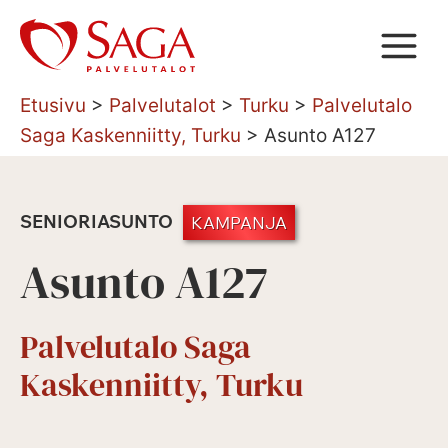
Siirry
sisältöön
Etusivu
>
Palvelutalot
>
Turku
>
Palvelutalo
Saga Kaskenniitty, Turku
>
Asunto A127
SENIORIASUNTO
KAMPANJA
Asunto A127
Palvelutalo Saga
Kaskenniitty, Turku