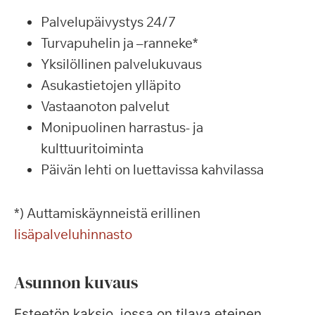
Palvelupäivystys 24/7
Turvapuhelin ja –ranneke*
Yksilöllinen palvelukuvaus
Asukastietojen ylläpito
Vastaanoton palvelut
Monipuolinen harrastus- ja
kulttuuritoiminta
Päivän lehti on luettavissa kahvilassa
*) Auttamiskäynneistä erillinen
lisäpalveluhinnasto
Asunnon kuvaus
Esteetön kaksio, jossa on tilava eteinen,