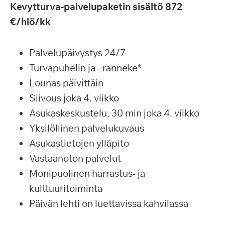
Kevytturva-palvelupaketin sisältö 872
€/hlö/kk
Palvelupäivystys 24/7
Turvapuhelin ja –ranneke*
Lounas päivittäin
Siivous joka 4. viikko
Asukaskeskustelu, 30 min joka 4. viikko
Yksilöllinen palvelukuvaus
Asukastietojen ylläpito
Vastaanoton palvelut
Monipuolinen harrastus- ja
kulttuuritoiminta
Päivän lehti on luettavissa kahvilassa