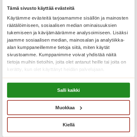
Asuntojen asumiskuluun sisältyy
Tämä sivusto käyttää evästeitä
asunnon vuokra ja yhteisten tilojen
Käytämme evästeitä tarjoamamme sisällön ja mainosten
käyttö. Vesimaksu on 26 euroa
räätälöimiseen, sosiaalisen median ominaisuuksien
tukemiseen ja kävijämäärämme analysoimiseen. Lisäksi
henkilöltä kuukaudessa. Sähkö
jaamme sosiaalisen median, mainosalan ja analytiikka-
laskutetaan kulutuksen mukaan.
alan kumppaneillemme tietoja siitä, miten käytät
Asukkailla on myös mahdollisuus
sivustoamme. Kumppanimme voivat yhdistää näitä
vuokrata autopaikka 23 euron
tietoja muihin tietoihin, joita olet antanut heille tai joita on
kerätty, kun olet käyttänyt heidän palvelujaan.
kuukausihintaan.
Lue lisää evästeistä:
Palvelutalon asukkaana käytössäsi
Salli kaikki
https://sagacare.fi/evasteet/
ovat myös talon kauniisti sisustetut
yhteistilat. Meillä on viihtyisä ravintola,
Muokkaa
kuntosali sekä saunaosasto sisä- ja
Kiellä
ulkoaltaineen. Talvipuutarhat ovat
rauhallisia viihtymiskeitaita, jotka