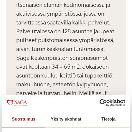
itsenäisen elämän kodinomaisessa ja
aktiivisessa ympäristössä, jossa on
tarvittaessa saatavilla kaikki palvelut.
Palvelutalossa on 128 asuntoa ja upeat
puitteet puistomaisessa ympäristössä,
aivan Turun keskustan tuntumassa.
Saga Kaskenpuiston senioriasunnot
ovat kooltaan 34 – 65 m2. Jokaiseen
asuntoon kuuluu keittiö tai tupakeittiö,
makuuhuone, esteetön kylpyhuone,
parveke ja turvapuhelin. Meillä asut
omassa kodissa, jonka voit sisustaa
makusi mukaan omilla tutuilla
huonekaluillasi ja tavaroillasi.
Suostumus
Yksityiskohdat
Tietoja