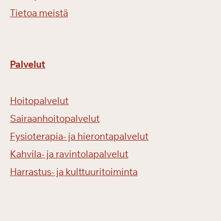
Tietoa meistä
Palvelut
Hoitopalvelut
Sairaanhoitopalvelut
Fysioterapia- ja hierontapalvelut
Kahvila- ja ravintolapalvelut
Harrastus- ja kulttuuritoiminta