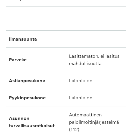
ilmansuunta
lasittamaton, ei lasitus
parveke
mahdollisuutta
astianpesukone
liitäntä on
pyykinpesukone
liitäntä on
automaattinen
asunnon
paloilmoitinjärjestelmä
turvallisuusratkaisut
(112)