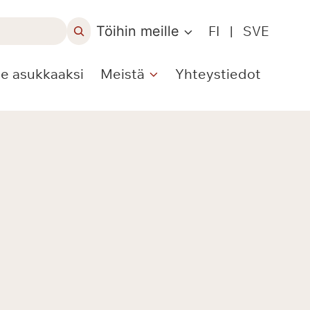
Töihin meille
FI
|
SVE
le asukkaaksi
Meistä
Yhteystiedot