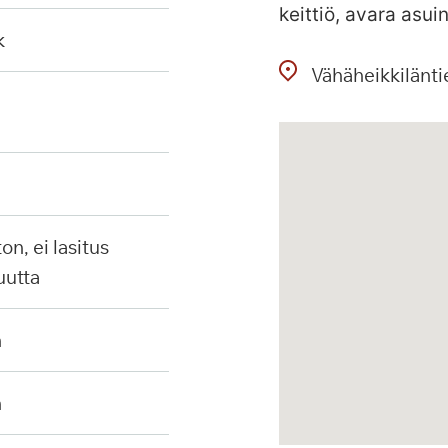
keittiö, avara asu
k
Vähäheikkilänti
uutta
n
n