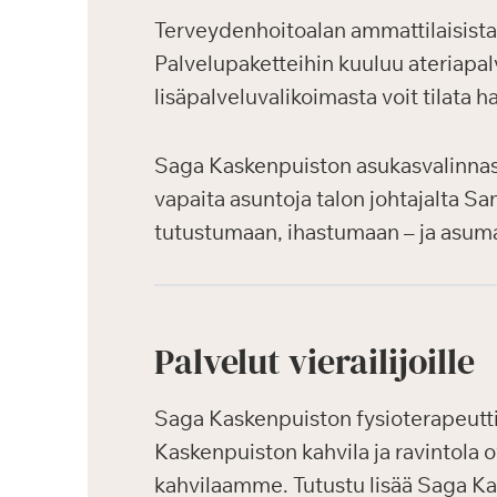
Terveydenhoitoalan ammattilaisist
Palvelupaketteihin kuuluu ateriapalv
lisäpalveluvalikoimasta voit tilata 
Saga Kaskenpuiston asukasvalinnassa 
vapaita asuntoja talon johtajalta Sa
tutustumaan, ihastumaan – ja asum
Palvelut vierailijoille
Saga Kaskenpuiston fysioterapeutti j
Kaskenpuiston kahvila ja ravintola o
kahvilaamme. Tutustu lisää Saga Ka