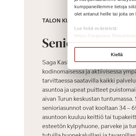
kumppaneillemme tietoja siitä
olet antanut heille tai joita o
TALON KUVAUS
Lue lisää evästeistä:
https://sagacare.fi/evasteet
Senioriasunnot
Kiellä
Saga Kaskenpuisto mahdollistaa it
kodinomaisessa ja aktiivisessa ympä
tarvittaessa saatavilla kaikki palvel
asuntoa ja upeat puitteet puistoma
aivan Turun keskustan tuntumassa.
senioriasunnot ovat kooltaan 34 – 
asuntoon kuuluu keittiö tai tupakei
esteetön kylpyhuone, parveke ja tur
tutuilla huonekaluillasi ja tavaroillas