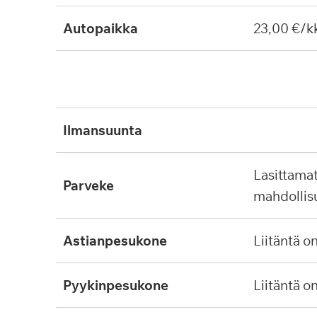
Autopaikka
23,00 €/k
ilmansuunta
lasittamaton, ei lasitus
parveke
mahdollis
astianpesukone
liitäntä o
pyykinpesukone
liitäntä o