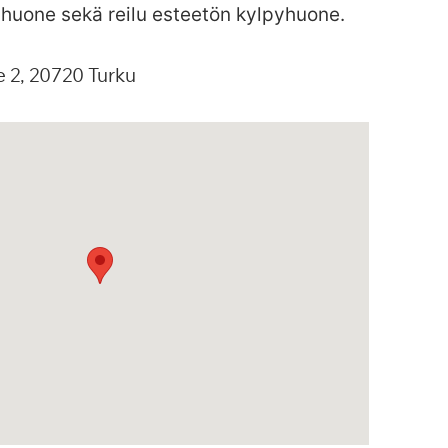
inhuone sekä reilu esteetön kylpyhuone.
e
2
20720
Turku