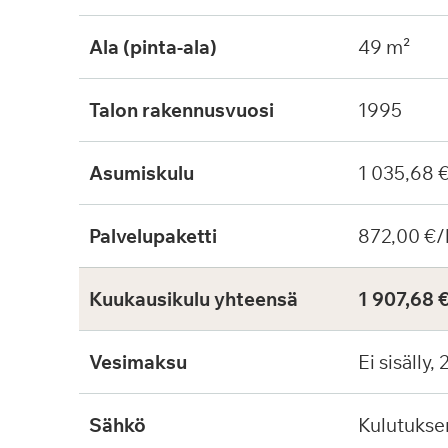
Ala (pinta-ala)
49 m²
Talon rakennusvuosi
1995
Asumiskulu
1 035,68 
Palvelupaketti
872,00 €/
Kuukausikulu yhteensä
1 907,68 
Vesimaksu
Ei sisälly,
Sähkö
Kulutuks