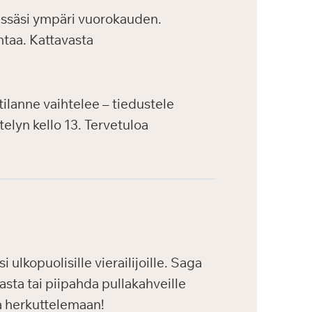
issäsi ympäri vuorokauden.
ntaa. Kattavasta
tilanne vaihtelee – tiedustele
telyn kello 13. Tervetuloa
ulkopuolisille vierailijoille. Saga
asta tai piipahda pullakahveille
a herkuttelemaan!