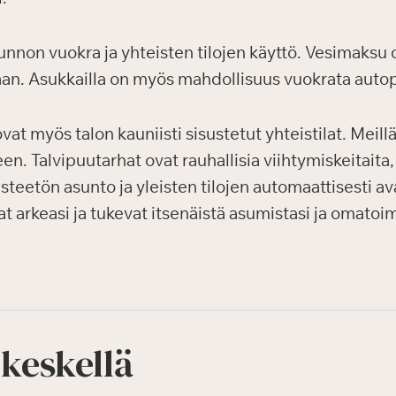
nnon vuokra ja yhteisten tilojen käyttö. Vesimaksu
an. Asukkailla on myös mahdollisuus vuokrata autop
t myös talon kauniisti sisustetut yhteistilat. Meillä 
en. Talvipuutarhat ovat rauhallisia viihtymiskeitaita,
teetön asunto ja yleisten tilojen automaattisesti ava
 arkeasi ja tukevat itsenäistä asumistasi ja omatoim
 keskellä