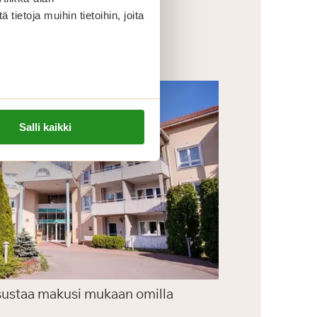
ietoja muihin tietoihin, joita
Salli kaikki
isustaa makusi mukaan omilla