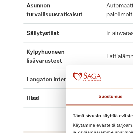
asunnon
automaattinen
turvallisuusratkaisut
paloilmoit
säilytystilat
irtainvara
kylpyhuoneen
lattialäm
lisävarusteet
langaton internet
ei
Suostumus
hissi
kyllä, 2kpl
Tämä sivusto käyttää eväste
Käytämme evästeitä tarjoama
ja kävijämäärämme analysoim