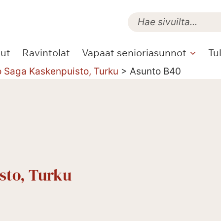
lut
Ravintolat
Vapaat senioriasunnot
Tu
o Saga Kaskenpuisto, Turku
>
Asunto B40
sto, Turku