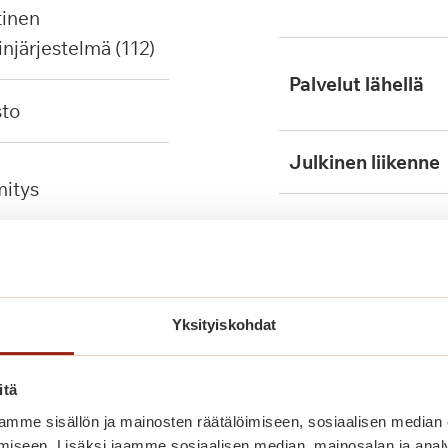
injärjestelmä (112)
Palvelut lähellä
sto
Julkinen liikenne
mitys
Yksityiskohdat
itä
mme sisällön ja mainosten räätälöimiseen, sosiaalisen median
iseen. Lisäksi jaamme sosiaalisen median, mainosalan ja analy