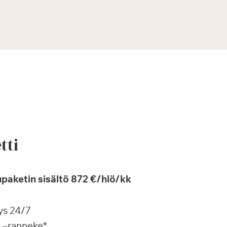
tti
paketin sisältö 872 €/hlö/kk
ys 24/7
a –ranneke*