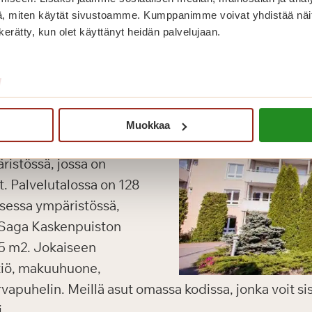
, miten käytät sivustoamme. Kumppanimme voivat yhdistää näitä t
n kerätty, kun olet käyttänyt heidän palvelujaan.
/
Muokkaa
senäisen elämän
ristössä, jossa on
ut. Palvelutalossa on 128
isessa ympäristössä,
 Saga Kaskenpuiston
65 m2. Jokaiseen
ttiö, makuuhuone,
vapuhelin. Meillä asut omassa kodissa, jonka voit s
i.