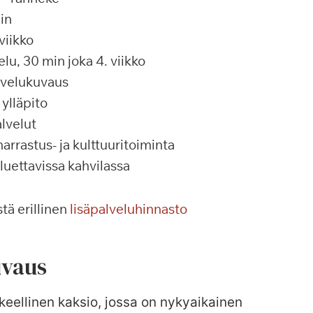
in
viikko
u, 30 min joka 4. viikko
alvelukuvaus
ylläpito
lvelut
rrastus- ja kulttuuritoiminta
 luettavissa kahvilassa
tä erillinen
lisäpalveluhinnasto
vaus
keellinen kaksio, jossa on nykyaikainen