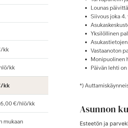
Lounas päivittä
Siivous joka 4. 
Asukaskeskustel
Yksilöllinen p
Asukastietojen 
€/kk
Vastaanoton pa
Monipuolinen ha
hlö/kk
Päivän lehti on
€/kk
*) Auttamiskäynneis
 26,00 €/hlö/kk
Asunnon ku
en mukaan
Esteetön ja parvek