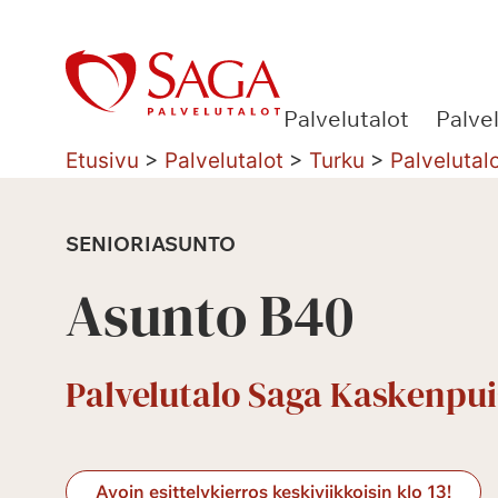
Siirry
sisältöön
Palvelutalot
Palve
Etusivu
>
Palvelutalot
>
Turku
>
Palvelutal
SENIORIASUNTO
Asunto B40
Palvelutalo Saga Kaskenpui
Avoin esittelykierros keskiviikkoisin klo 13!