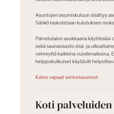
Asuntojen asumiskuluun sisältyy asu
Sähkö laskutetaan kulutuksen muka
Palvelutalon asukkaana käytössäsi ova
sekä saunaosasto sisä- ja ulkoaltaine
vehreyttä kaikkina vuodenaikoina. Es
helppokulkuiset käytävät helpottavat
Katso vapaat senioriasunnot
Koti palveluiden