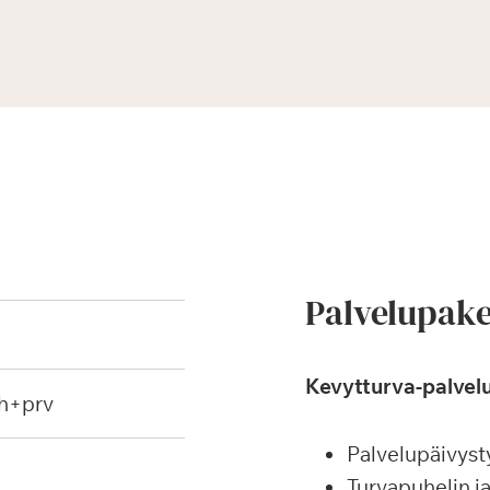
Palvelupake
Kevytturva-palvelu
h+prv
Palvelupäivyst
Turvapuhelin j