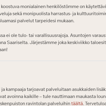
a koostuva monialainen henkilöstömme on käytettäv
eluja sekä monipuolista harrastus- ja kulttuuritoimi
haluamasi palvelut tarpeidesi mukaan.
ei ole tulo- tai varallisuusrajoja. Asuntojen varaus
nna Saariselta. Järjestämme joka keskiviikko taloesit
aan!
a kampaaja tarjoavat palveluitaan asukkaiden lisäksi 
vat avoinna kaikille – tule nauttimaan maukasta loun
skenpuiston ravintolan palveluihin
täältä
. Tervetulo