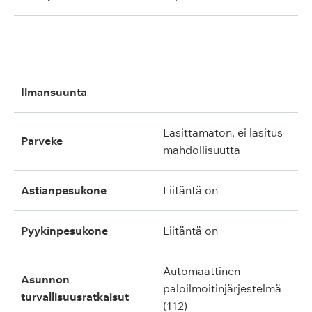
ilmansuunta
lasittamaton, ei lasitus
parveke
mahdollisuutta
astianpesukone
liitäntä on
pyykinpesukone
liitäntä on
automaattinen
asunnon
paloilmoitinjärjestelmä
turvallisuusratkaisut
(112)