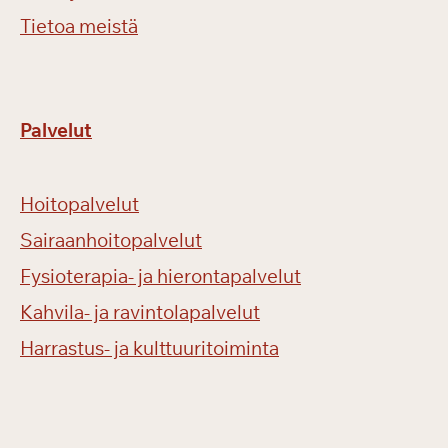
Tietoa meistä
Palvelut
Hoitopalvelut
Sairaanhoitopalvelut
Fysioterapia- ja hierontapalvelut
Kahvila- ja ravintolapalvelut
Harrastus- ja kulttuuritoiminta