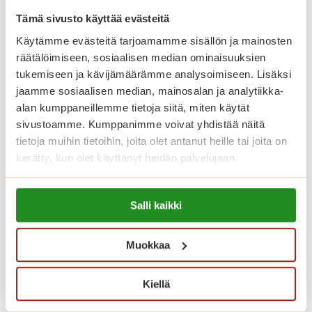
Asuntojen asumiskuluun sisältyy
Tämä sivusto käyttää evästeitä
asunnon vuokra ja yhteisten tilojen
Käytämme evästeitä tarjoamamme sisällön ja mainosten
käyttö. Vesimaksu on 26 euroa
räätälöimiseen, sosiaalisen median ominaisuuksien
tukemiseen ja kävijämäärämme analysoimiseen. Lisäksi
henkilöltä kuukaudessa. Sähkö
jaamme sosiaalisen median, mainosalan ja analytiikka-
laskutetaan kulutuksen mukaan.
alan kumppaneillemme tietoja siitä, miten käytät
Asukkailla on myös mahdollisuus
sivustoamme. Kumppanimme voivat yhdistää näitä
vuokrata autopaikka 23 euron
tietoja muihin tietoihin, joita olet antanut heille tai joita on
kerätty, kun olet käyttänyt heidän palvelujaan.
kuukausihintaan.
Lue lisää evästeistä:
Palvelutalon asukkaana käytössäsi
Salli kaikki
https://sagacare.fi/evasteet/
ovat myös talon kauniisti sisustetut
yhteistilat. Meillä on viihtyisä ravintola,
Muokkaa
kuntosali sekä saunaosasto sisä- ja
Kiellä
ulkoaltaineen. Talvipuutarhat ovat
rauhallisia viihtymiskeitaita, jotka