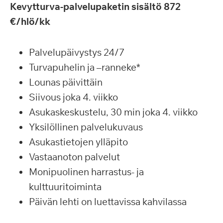
Kevytturva-palvelupaketin sisältö 872
€/hlö/kk
Palvelupäivystys 24/7
Turvapuhelin ja –ranneke*
Lounas päivittäin
Siivous joka 4. viikko
Asukaskeskustelu, 30 min joka 4. viikko
Yksilöllinen palvelukuvaus
Asukastietojen ylläpito
Vastaanoton palvelut
Monipuolinen harrastus- ja
kulttuuritoiminta
Päivän lehti on luettavissa kahvilassa