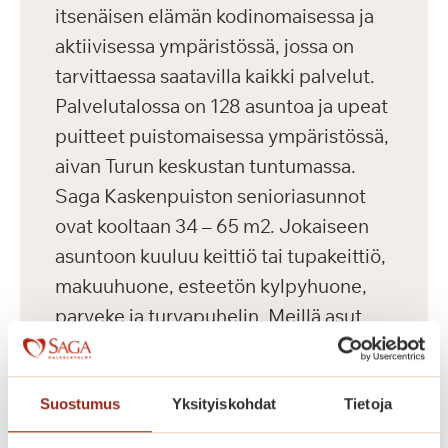
itsenäisen elämän kodinomaisessa ja
aktiivisessa ympäristössä, jossa on
tarvittaessa saatavilla kaikki palvelut.
Palvelutalossa on 128 asuntoa ja upeat
puitteet puistomaisessa ympäristössä,
aivan Turun keskustan tuntumassa.
Saga Kaskenpuiston senioriasunnot
ovat kooltaan 34 – 65 m2. Jokaiseen
asuntoon kuuluu keittiö tai tupakeittiö,
makuuhuone, esteetön kylpyhuone,
parveke ja turvapuhelin. Meillä asut
omassa kodissa, jonka voit sisustaa
makusi mukaan omilla tutuilla
huonekaluillasi ja tavaroillasi.
Suostumus
Yksityiskohdat
Tietoja