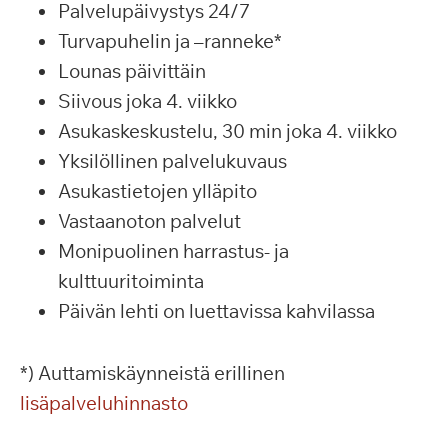
Palvelupäivystys 24/7
Turvapuhelin ja –ranneke*
Lounas päivittäin
Siivous joka 4. viikko
Asukaskeskustelu, 30 min joka 4. viikko
Yksilöllinen palvelukuvaus
Asukastietojen ylläpito
Vastaanoton palvelut
Monipuolinen harrastus- ja
kulttuuritoiminta
Päivän lehti on luettavissa kahvilassa
*) Auttamiskäynneistä erillinen
lisäpalveluhinnasto