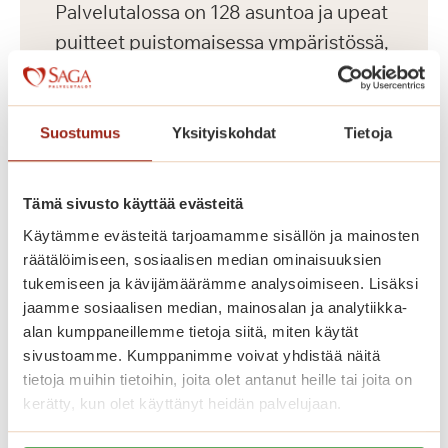
Palvelutalossa on 128 asuntoa ja upeat
puitteet puistomaisessa ympäristössä,
aivan Turun keskustan tuntumassa.
Saga Kaskenpuiston senioriasunnot
ovat kooltaan 34 – 65 m2. Jokaiseen
Suostumus
Yksityiskohdat
Tietoja
asuntoon kuuluu keittiö tai tupakeittiö,
makuuhuone, esteetön kylpyhuone,
Tämä sivusto käyttää evästeitä
parveke ja turvapuhelin. Meillä asut
Käytämme evästeitä tarjoamamme sisällön ja mainosten
omassa kodissa, jonka voit sisustaa
räätälöimiseen, sosiaalisen median ominaisuuksien
makusi mukaan omilla tutuilla
tukemiseen ja kävijämäärämme analysoimiseen. Lisäksi
jaamme sosiaalisen median, mainosalan ja analytiikka-
huonekaluillasi ja tavaroillasi.
alan kumppaneillemme tietoja siitä, miten käytät
sivustoamme. Kumppanimme voivat yhdistää näitä
Asuntojen asumiskuluun sisältyy
tietoja muihin tietoihin, joita olet antanut heille tai joita on
asunnon vuokra ja yhteisten tilojen
kerätty, kun olet käyttänyt heidän palvelujaan.
käyttö. Vesimaksu on 26 euroa