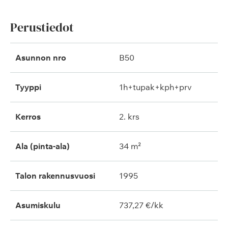
Perustiedot
Asunnon nro
B50
Tyyppi
1h+tupak+kph+prv
Kerros
2. krs
Ala (pinta-ala)
34 m²
Talon rakennusvuosi
1995
Asumiskulu
737,27 €/kk