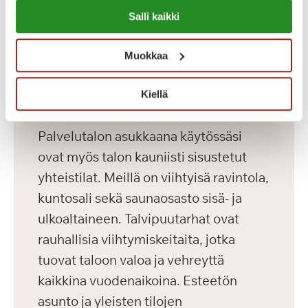
Lue lisää evästeistä:
henkilöltä kuukaudessa. Sähkö
Salli kaikki
https://sagacare.fi/evasteet/
laskutetaan kulutuksen mukaan.
Asukkailla on myös mahdollisuus
Muokkaa
vuokrata autopaikka 23 euron
kuukausihintaan.
Kiellä
Palvelutalon asukkaana käytössäsi
ovat myös talon kauniisti sisustetut
yhteistilat. Meillä on viihtyisä ravintola,
kuntosali sekä saunaosasto sisä- ja
ulkoaltaineen. Talvipuutarhat ovat
rauhallisia viihtymiskeitaita, jotka
tuovat taloon valoa ja vehreyttä
kaikkina vuodenaikoina. Esteetön
asunto ja yleisten tilojen