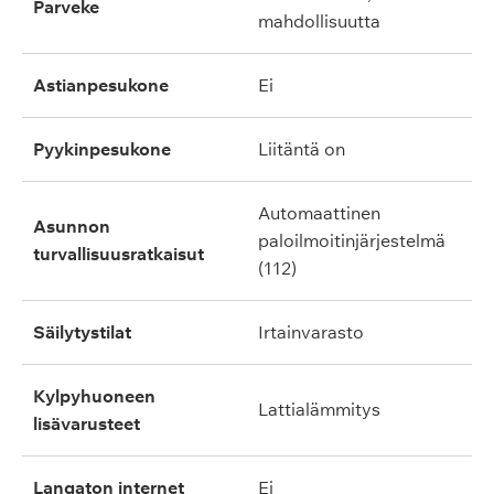
parveke
mahdollisuutta
astianpesukone
ei
pyykinpesukone
liitäntä on
automaattinen
asunnon
paloilmoitinjärjestelmä
turvallisuusratkaisut
(112)
säilytystilat
irtainvarasto
kylpyhuoneen
lattialämmitys
lisävarusteet
langaton internet
ei