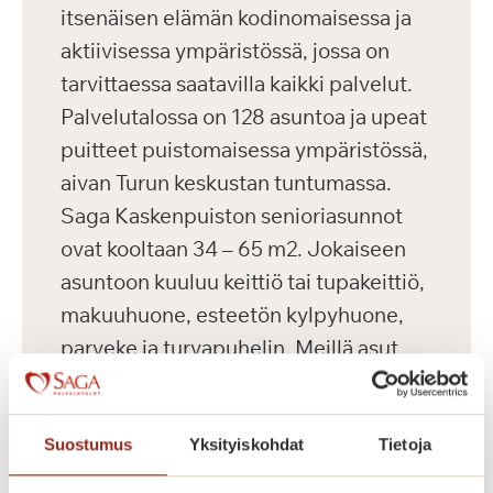
itsenäisen elämän kodinomaisessa ja
aktiivisessa ympäristössä, jossa on
tarvittaessa saatavilla kaikki palvelut.
Palvelutalossa on 128 asuntoa ja upeat
puitteet puistomaisessa ympäristössä,
aivan Turun keskustan tuntumassa.
Saga Kaskenpuiston senioriasunnot
ovat kooltaan 34 – 65 m2. Jokaiseen
asuntoon kuuluu keittiö tai tupakeittiö,
makuuhuone, esteetön kylpyhuone,
parveke ja turvapuhelin. Meillä asut
omassa kodissa, jonka voit sisustaa
makusi mukaan omilla tutuilla
huonekaluillasi ja tavaroillasi.
Suostumus
Yksityiskohdat
Tietoja