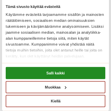
Asuntojen asumiskuluun sisältyy
Tämä sivusto käyttää evästeitä
asunnon vuokra ja yhteisten tilojen
Käytämme evästeitä tarjoamamme sisällön ja mainosten
käyttö. Vesimaksu on 26 euroa
räätälöimiseen, sosiaalisen median ominaisuuksien
tukemiseen ja kävijämäärämme analysoimiseen. Lisäksi
henkilöltä kuukaudessa. Sähkö
jaamme sosiaalisen median, mainosalan ja analytiikka-
laskutetaan kulutuksen mukaan.
alan kumppaneillemme tietoja siitä, miten käytät
Asukkailla on myös mahdollisuus
sivustoamme. Kumppanimme voivat yhdistää näitä
vuokrata autopaikka 23 euron
tietoja muihin tietoihin, joita olet antanut heille tai joita on
kerätty, kun olet käyttänyt heidän palvelujaan.
kuukausihintaan.
Lue lisää evästeistä:
Palvelutalon asukkaana käytössäsi
Salli kaikki
https://sagacare.fi/evasteet/
ovat myös talon kauniisti sisustetut
yhteistilat. Meillä on viihtyisä ravintola,
Muokkaa
kuntosali sekä saunaosasto sisä- ja
Kiellä
ulkoaltaineen. Talvipuutarhat ovat
rauhallisia viihtymiskeitaita, jotka