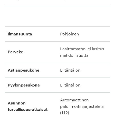
ilmansuunta
pohjoinen
lasittamaton, ei lasitus
parveke
mahdollisuutta
astianpesukone
liitäntä on
pyykinpesukone
liitäntä on
automaattinen
asunnon
paloilmoitinjärjestelmä
turvallisuusratkaisut
(112)