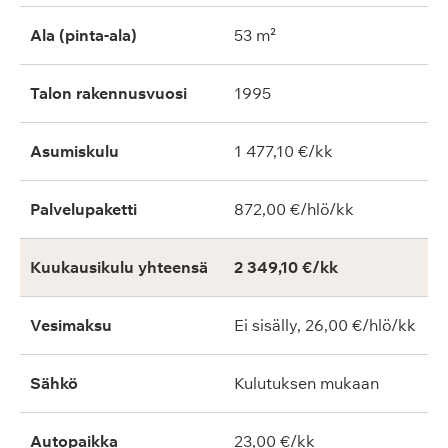
Ala (pinta-ala)
53 m²
Talon rakennusvuosi
1995
Asumiskulu
1 477,10 €/kk
Palvelupaketti
872,00 €/hlö/kk
Kuukausikulu yhteensä
2 349,10 €/kk
Vesimaksu
Ei sisälly, 26,00 €/hlö/kk
Sähkö
Kulutuksen mukaan
Autopaikka
23,00 €/kk