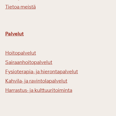
Tietoa meistä
Palvelut
Hoitopalvelut
Sairaanhoitopalvelut
Fysioterapia- ja hierontapalvelut
Kahvila- ja ravintolapalvelut
Harrastus- ja kulttuuritoiminta