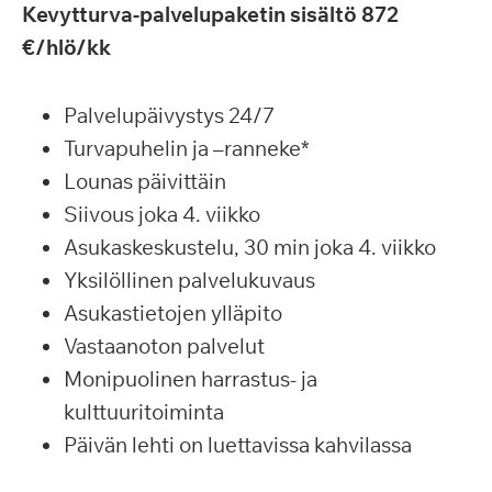
Kevytturva-palvelupaketin sisältö 872
€/hlö/kk
Palvelupäivystys 24/7
Turvapuhelin ja –ranneke*
Lounas päivittäin
Siivous joka 4. viikko
Asukaskeskustelu, 30 min joka 4. viikko
Yksilöllinen palvelukuvaus
Asukastietojen ylläpito
Vastaanoton palvelut
Monipuolinen harrastus- ja
kulttuuritoiminta
Päivän lehti on luettavissa kahvilassa