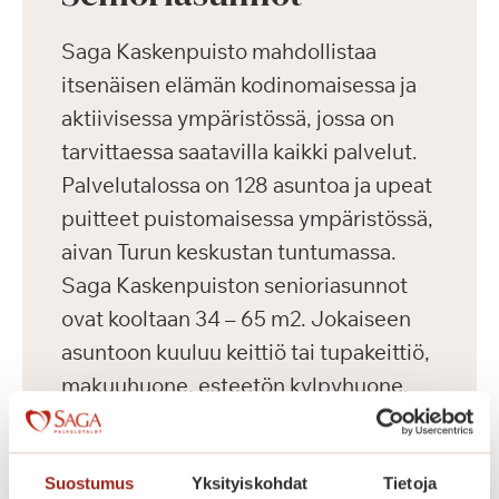
Saga Kaskenpuisto mahdollistaa
itsenäisen elämän kodinomaisessa ja
aktiivisessa ympäristössä, jossa on
tarvittaessa saatavilla kaikki palvelut.
Palvelutalossa on 128 asuntoa ja upeat
puitteet puistomaisessa ympäristössä,
aivan Turun keskustan tuntumassa.
Saga Kaskenpuiston senioriasunnot
ovat kooltaan 34 – 65 m2. Jokaiseen
asuntoon kuuluu keittiö tai tupakeittiö,
makuuhuone, esteetön kylpyhuone,
parveke ja turvapuhelin. Meillä asut
omassa kodissa, jonka voit sisustaa
makusi mukaan omilla tutuilla
Suostumus
Yksityiskohdat
Tietoja