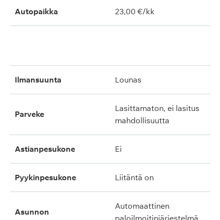
Autopaikka
23,00 €/kk
ilmansuunta
lounas
lasittamaton, ei lasitus
parveke
mahdollisuutta
astianpesukone
ei
pyykinpesukone
liitäntä on
automaattinen
asunnon
paloilmoitinjärjestelmä