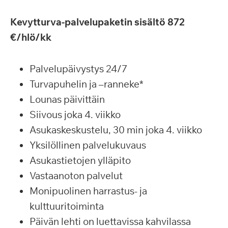
Kevytturva-palvelupaketin sisältö 872
€/hlö/kk
Palvelupäivystys 24/7
Turvapuhelin ja –ranneke*
Lounas päivittäin
Siivous joka 4. viikko
Asukaskeskustelu, 30 min joka 4. viikko
Yksilöllinen palvelukuvaus
Asukastietojen ylläpito
Vastaanoton palvelut
Monipuolinen harrastus- ja
kulttuuritoiminta
Päivän lehti on luettavissa kahvilassa