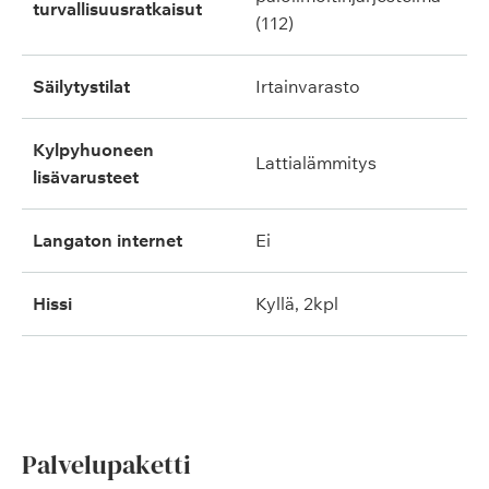
turvallisuusratkaisut
(112)
säilytystilat
irtainvarasto
kylpyhuoneen
lattialämmitys
lisävarusteet
langaton internet
ei
hissi
kyllä, 2kpl
Palvelupaketti