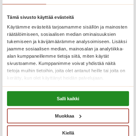
huonekaluillasi ja tavaroillasi.
Tämä sivusto käyttää evästeitä
Asuntojen asumiskuluun sisältyy
Käytämme evästeitä tarjoamamme sisällön ja mainosten
asunnon vuokra ja yhteisten tilojen
räätälöimiseen, sosiaalisen median ominaisuuksien
tukemiseen ja kävijämäärämme analysoimiseen. Lisäksi
käyttö. Vesimaksu on 26 euroa
jaamme sosiaalisen median, mainosalan ja analytiikka-
henkilöltä kuukaudessa. Sähkö
alan kumppaneillemme tietoja siitä, miten käytät
laskutetaan kulutuksen mukaan.
sivustoamme. Kumppanimme voivat yhdistää näitä
Asukkailla on myös mahdollisuus
tietoja muihin tietoihin, joita olet antanut heille tai joita on
kerätty, kun olet käyttänyt heidän palvelujaan.
vuokrata autopaikka 23 euron
kuukausihintaan.
Lue lisää evästeistä:
Salli kaikki
https://sagacare.fi/evasteet/
Palvelutalon asukkaana käytössäsi
ovat myös talon kauniisti sisustetut
Muokkaa
yhteistilat. Meillä on viihtyisä ravintola,
Kiellä
kuntosali sekä saunaosasto sisä- ja