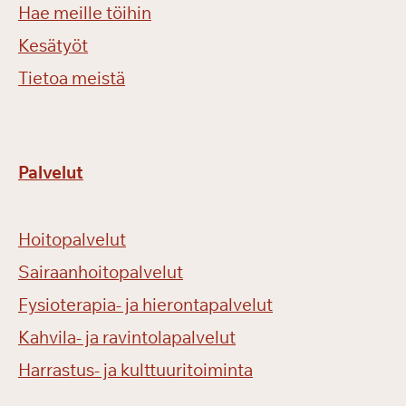
Hae meille töihin
Kesätyöt
Tietoa meistä
Palvelut
Hoitopalvelut
Sairaanhoitopalvelut
Fysioterapia- ja hierontapalvelut
Kahvila- ja ravintolapalvelut
Harrastus- ja kulttuuritoiminta