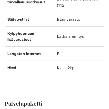
turvallisuusratkaisut
(112)
säilytystilat
irtainvarasto
kylpyhuoneen
lattialämmitys
lisävarusteet
langaton internet
ei
hissi
kyllä, 2kpl
Palvelupaketti