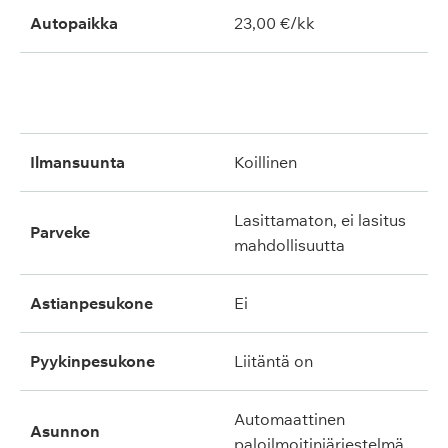
Autopaikka
23,00 €/kk
ilmansuunta
koillinen
lasittamaton, ei lasitus
parveke
mahdollisuutta
astianpesukone
ei
pyykinpesukone
liitäntä on
automaattinen
asunnon
paloilmoitinjärjestelmä