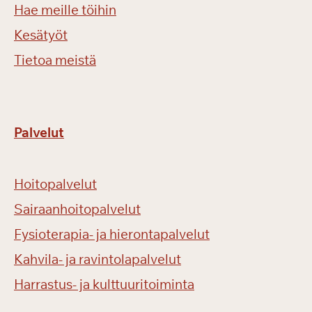
Hae meille töihin
Kesätyöt
Tietoa meistä
Palvelut
Hoitopalvelut
Sairaanhoitopalvelut
Fysioterapia- ja hierontapalvelut
Kahvila- ja ravintolapalvelut
Harrastus- ja kulttuuritoiminta