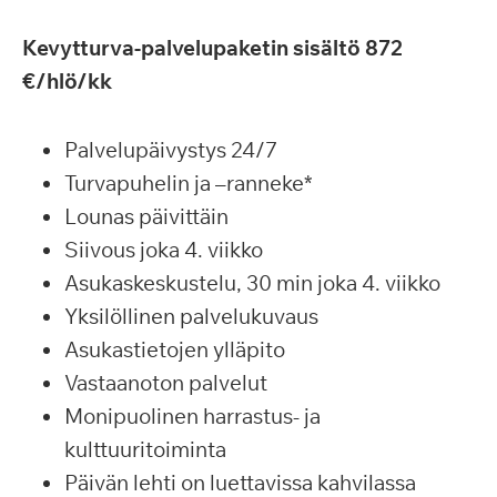
Kevytturva-palvelupaketin sisältö 872
€/hlö/kk
Palvelupäivystys 24/7
Turvapuhelin ja –ranneke*
Lounas päivittäin
Siivous joka 4. viikko
Asukaskeskustelu, 30 min joka 4. viikko
Yksilöllinen palvelukuvaus
Asukastietojen ylläpito
Vastaanoton palvelut
Monipuolinen harrastus- ja
kulttuuritoiminta
Päivän lehti on luettavissa kahvilassa