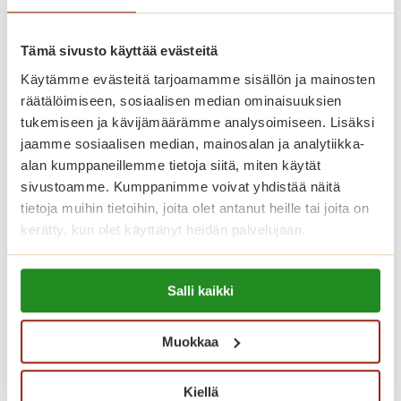
huonekaluillasi ja tavaroillasi.
Tämä sivusto käyttää evästeitä
Asuntojen asumiskuluun sisältyy
Käytämme evästeitä tarjoamamme sisällön ja mainosten
asunnon vuokra ja yhteisten tilojen
räätälöimiseen, sosiaalisen median ominaisuuksien
tukemiseen ja kävijämäärämme analysoimiseen. Lisäksi
käyttö. Vesimaksu on 26 euroa
jaamme sosiaalisen median, mainosalan ja analytiikka-
henkilöltä kuukaudessa. Sähkö
alan kumppaneillemme tietoja siitä, miten käytät
laskutetaan kulutuksen mukaan.
sivustoamme. Kumppanimme voivat yhdistää näitä
Asukkailla on myös mahdollisuus
tietoja muihin tietoihin, joita olet antanut heille tai joita on
kerätty, kun olet käyttänyt heidän palvelujaan.
vuokrata autopaikka 23 euron
kuukausihintaan.
Lue lisää evästeistä:
Salli kaikki
https://sagacare.fi/evasteet/
Palvelutalon asukkaana käytössäsi
ovat myös talon kauniisti sisustetut
Muokkaa
yhteistilat. Meillä on viihtyisä ravintola,
Kiellä
kuntosali sekä saunaosasto sisä- ja