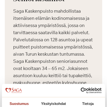
Saga Kaskenpuisto mahdollistaa
itsenäisen elämän kodinomaisessa ja
aktiivisessa ympäristössä, jossa on
tarvittaessa saatavilla kaikki palvelut.
Palvelutalossa on 128 asuntoa ja upeat
puitteet puistomaisessa ympäristössä,
aivan Turun keskustan tuntumassa.
Saga Kaskenpuiston senioriasunnot
ovat kooltaan 34 – 65 m2. Jokaiseen
asuntoon kuuluu keittiö tai tupakeittiö,
makuuhuone, esteetön kylpyhuone,
parveke ja turvapuhelin. Meillä asut
omassa kodissa, jonka voit sisustaa
makusi mukaan omilla tutuilla
Suostumus
Yksityiskohdat
Tietoja