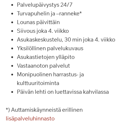
Palvelupäivystys 24/7
Turvapuhelin ja –ranneke*
Lounas päivittäin
Siivous joka 4. viikko
Asukaskeskustelu, 30 min joka 4. viikko
Yksilöllinen palvelukuvaus
Asukastietojen ylläpito
Vastaanoton palvelut
Monipuolinen harrastus- ja
kulttuuritoiminta
Päivän lehti on luettavissa kahvilassa
*) Auttamiskäynneistä erillinen
lisäpalveluhinnasto