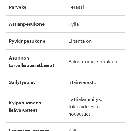
parveke
terassi
astianpesukone
kyllä
pyykinpesukone
liitäntä on
asunnon
palovaroitin, sprinkleri
turvallisuusratkaisut
säilytystilat
irtainvarasto
lattialämmitys,
kylpyhuoneen
tukikaide, wcn
lisävarusteet
nousutuet
langaton internet
kyllä