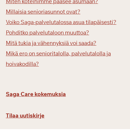
Miten koteihimme pääsee asumaan?
Millaisia senioriasunnot ovat?
Voiko Saga-palvelutalossa asua tilapäisesti?
Pohditko palvelutaloon muuttoa?
Mitä tukia ja vähennyksiä voi saada?
Mikä ero on senioritalolla, palvelutalolla ja
hoivakodilla?
Saga Care kokemuksia
Tilaa uutiskirje