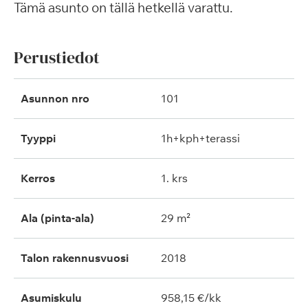
Tämä asunto on tällä hetkellä varattu.
Perustiedot
Asunnon nro
101
Tyyppi
1h+kph+terassi
Kerros
1. krs
Ala (pinta-ala)
29 m²
Talon rakennusvuosi
2018
Asumiskulu
958,15 €/kk