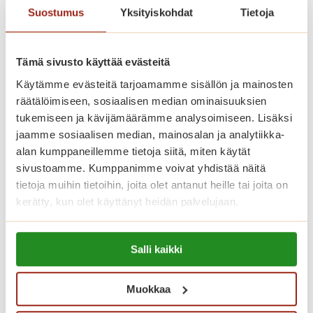
Saga Lakeudenlinnan vuokrattavat
Suostumus
Yksityiskohdat
Tietoja
senioriasunnot ovat valoisia,
nykyaikaisesti varusteltuja ja
Tämä sivusto käyttää evästeitä
esteettömiä. Meillä asut omassa
Käytämme evästeitä tarjoamamme sisällön ja mainosten
kodissa, jonka voit sisustaa makusi
räätälöimiseen, sosiaalisen median ominaisuuksien
mukaan omilla tutuilla huonekaluillasi
tukemiseen ja kävijämäärämme analysoimiseen. Lisäksi
jaamme sosiaalisen median, mainosalan ja analytiikka-
ja tavaroillasi. Korkeatasoisissa
alan kumppaneillemme tietoja siitä, miten käytät
senioriasunnoissa on turvapuhelin,
sivustoamme. Kumppanimme voivat yhdistää näitä
nykyaikainen keittiö sekä esteetön
tietoja muihin tietoihin, joita olet antanut heille tai joita on
kylpyhuone. Kauniisti sisustetuista
kerätty, kun olet käyttänyt heidän palvelujaan.
yleistiloista löytyvät kahvila, ravintola,
Lue lisää evästeistä:
kirjasto, sauna- ja allasosasto sekä
Salli kaikki
https://sagacare.fi/evasteet/
kuntosali.
Muokkaa
Katso vapaat senioriasunnot