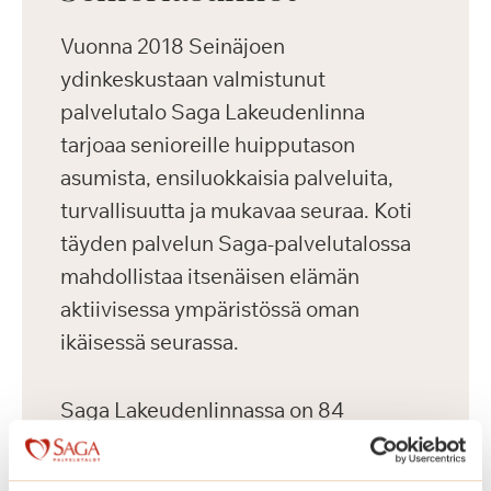
Vuonna 2018 Seinäjoen
ydinkeskustaan valmistunut
palvelutalo Saga Lakeudenlinna
tarjoaa senioreille huipputason
asumista, ensiluokkaisia palveluita,
turvallisuutta ja mukavaa seuraa. Koti
täyden palvelun Saga-palvelutalossa
mahdollistaa itsenäisen elämän
aktiivisessa ympäristössä oman
ikäisessä seurassa.
Saga Lakeudenlinnassa on 84
vuokrattavaa kotia senioreille. Talossa
toimii lisäksi 31-paikkainen ryhmäkoti.