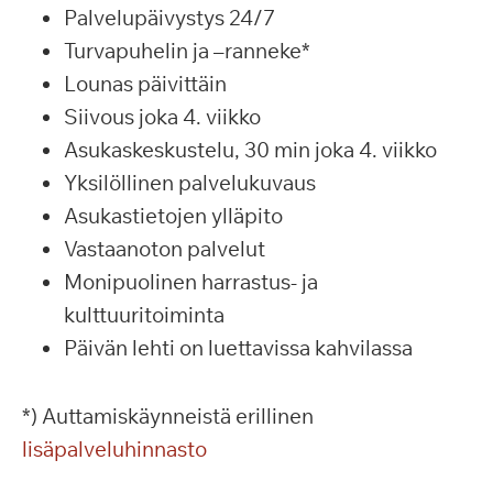
Palvelupäivystys 24/7
Turvapuhelin ja –ranneke*
Lounas päivittäin
Siivous joka 4. viikko
Asukaskeskustelu, 30 min joka 4. viikko
Yksilöllinen palvelukuvaus
Asukastietojen ylläpito
Vastaanoton palvelut
Monipuolinen harrastus- ja
kulttuuritoiminta
Päivän lehti on luettavissa kahvilassa
*) Auttamiskäynneistä erillinen
lisäpalveluhinnasto