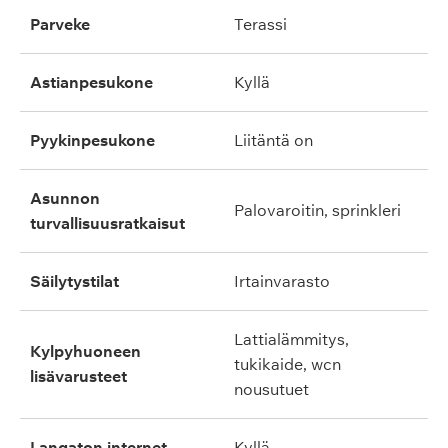
parveke
terassi
astianpesukone
kyllä
pyykinpesukone
liitäntä on
asunnon
palovaroitin, sprinkleri
turvallisuusratkaisut
säilytystilat
irtainvarasto
lattialämmitys,
kylpyhuoneen
tukikaide, wcn
lisävarusteet
nousutuet
langaton internet
kyllä