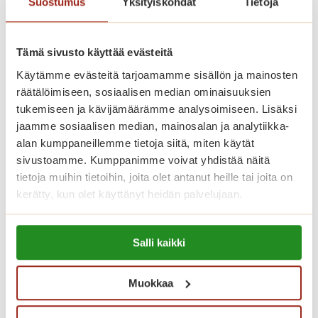
Suostumus
Yksityiskohdat
Tietoja
senioriasunnot ovat valoisia,
nykyaikaisesti varusteltuja ja
esteettömiä. Meillä asut omassa
Tämä sivusto käyttää evästeitä
kodissa, jonka voit sisustaa makusi
Käytämme evästeitä tarjoamamme sisällön ja mainosten
räätälöimiseen, sosiaalisen median ominaisuuksien
mukaan omilla tutuilla huonekaluillasi
tukemiseen ja kävijämäärämme analysoimiseen. Lisäksi
ja tavaroillasi. Korkeatasoisissa
jaamme sosiaalisen median, mainosalan ja analytiikka-
senioriasunnoissa on turvapuhelin,
alan kumppaneillemme tietoja siitä, miten käytät
nykyaikainen keittiö sekä esteetön
sivustoamme. Kumppanimme voivat yhdistää näitä
tietoja muihin tietoihin, joita olet antanut heille tai joita on
kylpyhuone. Kauniisti sisustetuista
kerätty, kun olet käyttänyt heidän palvelujaan.
yleistiloista löytyvät kahvila, ravintola,
kirjasto, sauna- ja allasosasto sekä
Lue lisää evästeistä:
Salli kaikki
kuntosali.
https://sagacare.fi/evasteet/
Muokkaa
Katso vapaat senioriasunnot