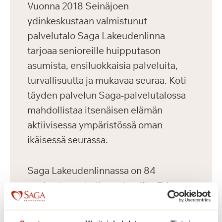
Vuonna 2018 Seinäjoen
ydinkeskustaan valmistunut
palvelutalo Saga Lakeudenlinna
tarjoaa senioreille huipputason
asumista, ensiluokkaisia palveluita,
turvallisuutta ja mukavaa seuraa. Koti
täyden palvelun Saga-palvelutalossa
mahdollistaa itsenäisen elämän
aktiivisessa ympäristössä oman
ikäisessä seurassa.
Saga Lakeudenlinnassa on 84
vuokrattavaa kotia senioreille. Talossa
toimii lisäksi 31-paikkainen ryhmäkoti.
Saga Lakeudenlinnan vuokrattavat