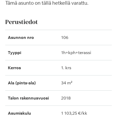
Tämä asunto on tällä hetkellä varattu.
Perustiedot
Asunnon nro
106
Tyyppi
1h+kph+terassi
Kerros
1. krs
Ala (pinta-ala)
34 m²
Talon rakennusvuosi
2018
Asumiskulu
1 103,25 €/kk