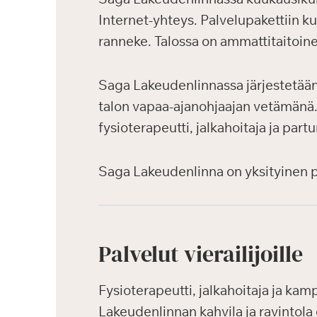
Internet-yhteys. Palvelupakettiin k
ranneke. Talossa on ammattitaitoin
Saga Lakeudenlinnassa järjestetään a
talon vapaa-ajanohjaajan vetämänä. H
fysioterapeutti, jalkahoitaja ja part
Saga Lakeudenlinna on yksityinen pal
Palvelut vierailijoille
Fysioterapeutti, jalkahoitaja ja kamp
Lakeudenlinnan kahvila ja ravintola 