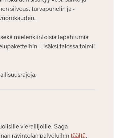
en siivous, turvapuhelin ja -
 vuorokauden.
a sekä mielenkiintoisia tapahtumia
lupaketteihin. Lisäksi talossa toimii
allisuusrajoja.
isille vierailijoille. Saga
nnan ravintolan palveluihin
täältä
.