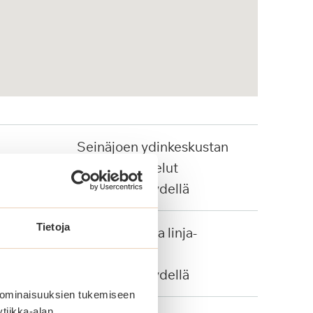
Seinäjoen ydinkeskustan
kattavat palvelut
kävelyetäisyydellä
Tietoja
Juna-asema ja linja-
autopysäkit
kävelyetäisyydellä
 ominaisuuksien tukemiseen
tiikka-alan