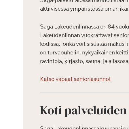
Saga-palvelutalossa mahdollistaa i
aktiivisessa ympäristössä oman ikäi
Saga Lakeudenlinnassa on 84 vuokrat
Lakeudenlinnan vuokrattavat seniori
kodissa, jonka voit sisustaa makusi 
on turvapuhelin, nykyaikainen keitti
ravintola, kirjasto, sauna- ja allasos
Katso vapaat senioriasunnot
Koti palveluiden
Saga Lakeudenlinnassa kuukausikulut