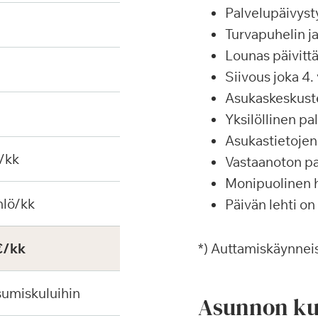
Palvelupäivyst
Turvapuhelin j
Lounas päivittä
Siivous joka 4. 
Asukaskeskustel
Yksilöllinen p
Asukastietojen 
/kk
Vastaanoton pa
Monipuolinen ha
hlö/kk
Päivän lehti on
€/kk
*) Auttamiskäynneis
sumiskuluihin
Asunnon ku