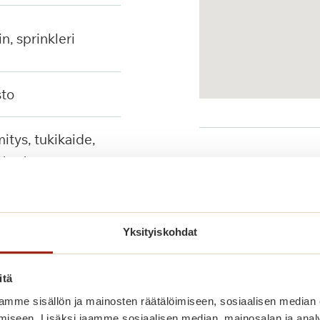
in, sprinkleri
sto
tuet
Palvelut lähellä
Yksityiskohdat
Julkinen liikenne
itä
mme sisällön ja mainosten räätälöimiseen, sosiaalisen median
iseen. Lisäksi jaamme sosiaalisen median, mainosalan ja analy