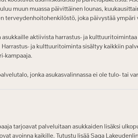
uuluu muun muassa päivittäinen lounas, kuukausittain
en terveydenhoitohenkilöstö, joka päivystää ympäri
sukkaille aktiivista harrastus- ja kulttuuritoiminta
arrastus- ja kulttuuritoiminta sisältyy kaikkiin palve
uri-kampaaja.
velutalo, jonka asukasvalinnassa ei ole tulo- tai var
aaja tarjoavat palveluitaan asukkaiden lisäksi ulkopuol
ovat avoinna kaikille. Tutustu lisää Saga Lakeudenli