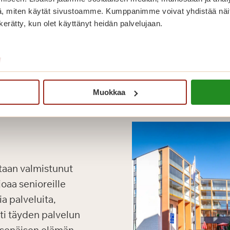
, miten käytät sivustoamme. Kumppanimme voivat yhdistää näitä t
n kerätty, kun olet käyttänyt heidän palvelujaan.
/
Muokkaa
taan valmistunut
oaa senioreille
a palveluita,
oti täyden palvelun