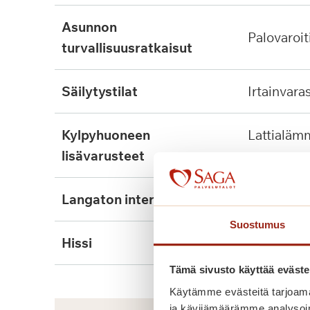
asunnon
palovaroit
turvallisuusratkaisut
säilytystilat
irtainvara
kylpyhuoneen
lattialämmitys, tukikaide,
lisävarusteet
wcn nousu
langaton internet
kyllä
Suostumus
hissi
kyllä, 2kpl
Tämä sivusto käyttää eväste
Käytämme evästeitä tarjoama
ja kävijämäärämme analysoim