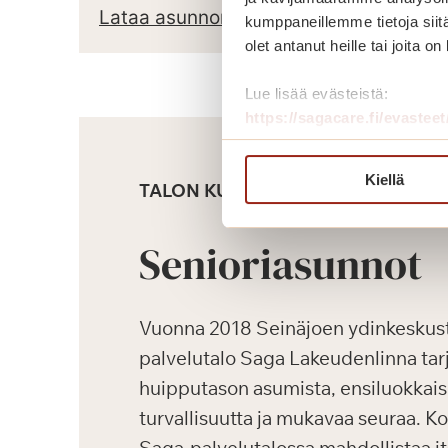
Lataa asunnon pohjapiirros
kumppaneillemme tietoja siitä
olet antanut heille tai joita o
Lue lisää evästeistä:
https://sagacare.fi/evasteet
Kiellä
TALON KUVAUS
Senioriasunnot
Vuonna 2018 Seinäjoen ydinkeskus
palvelutalo Saga Lakeudenlinna tarj
huipputason asumista, ensiluokkaisi
turvallisuutta ja mukavaa seuraa. K