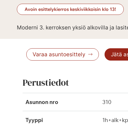
Avoin esittelykierros keskiviikkoisin klo 13!
Moderni 3. kerroksen yksiö alkovilla ja lasit
Varaa asuntoesittely
Jätä 
Perustiedot
Asunnon nro
310
Tyyppi
1h+alk+k