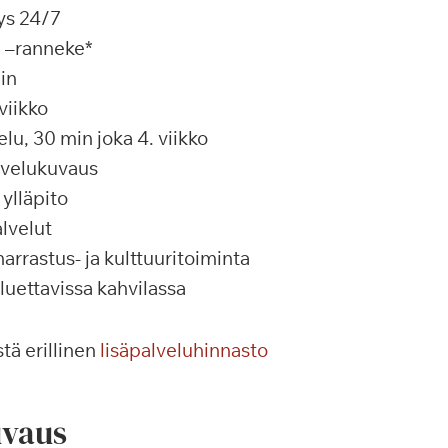
ys 24/7
a –ranneke*
in
viikko
u, 30 min joka 4. viikko
alvelukuvaus
ylläpito
lvelut
rrastus- ja kulttuuritoiminta
 luettavissa kahvilassa
tä erillinen
lisäpalveluhinnasto
vaus