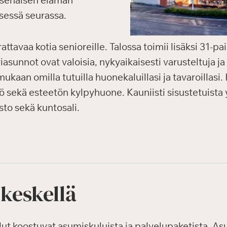
tsenäisen elämän
sessä seurassa.
tavaa kotia senioreille. Talossa toimii lisäksi 31-p
asunnot ovat valoisia, nykyaikaisesti varusteltuja j
mukaan omilla tutuilla huonekaluillasi ja tavaroillasi
ö sekä esteetön kylpyhuone. Kauniisti sisustetuista yl
asto sekä kuntosali.
 keskellä
 koostuvat asumiskuluista ja palvelupaketista. Asum