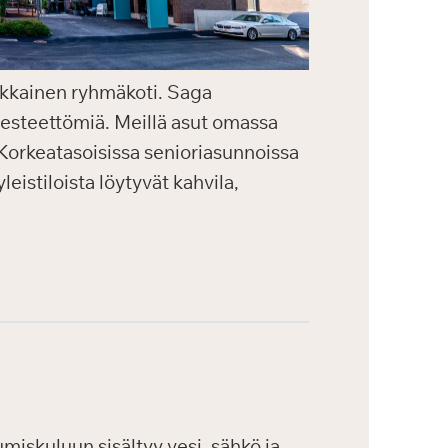
aikkainen ryhmäkoti. Saga
a esteettömiä. Meillä asut omassa
. Korkeatasoisissa senioriasunnoissa
eistiloista löytyvät kahvila,
iskuluun sisältyy vesi, sähkö ja