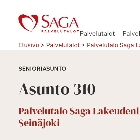
Siirry
sisältöön
Palvelutalot
Palve
Etusivu
>
Palvelutalot
>
Palvelutalo Saga L
SENIORIASUNTO
Asunto 310
Palvelutalo Saga Lakeudenl
Seinäjoki