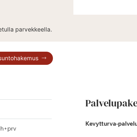
etulla parvekkeella.
asuntohakemus
Palvelupake
Kevytturva-palvelu
ph+prv