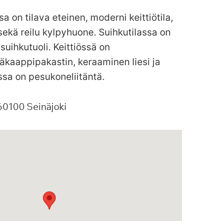
sa on tilava eteinen, moderni keittiötila,
ekä reilu kylpyhuone. Suihkutilassa on
 suihkutuoli. Keittiössä on
äkaappipakastin, keraaminen liesi ja
sa on pesukoneliitäntä.
60100
Seinäjoki