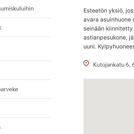
sumiskuluihin
Esteetön yksiö, jos
avara asuinhuone s
k
seinään kiinnitetty
astianpesukone, jä
uuni. Kylpyhuonees
Kutojankatu
6
 parveke
n