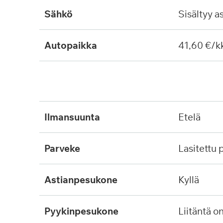
Sähkö
Sisältyy a
Autopaikka
41,60 €/k
ilmansuunta
etelä
parveke
lasitettu
astianpesukone
kyllä
pyykinpesukone
liitäntä o