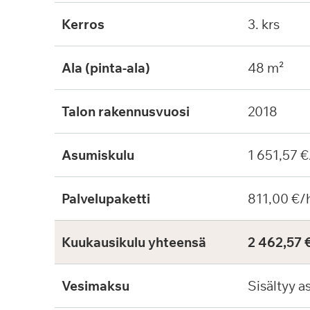
Kerros
3. krs
Ala (pinta-ala)
48 m²
Talon rakennusvuosi
2018
Asumiskulu
1 651,57 €
Palvelupaketti
811,00 €/
Kuukausikulu yhteensä
2 462,57 
Vesimaksu
Sisältyy a