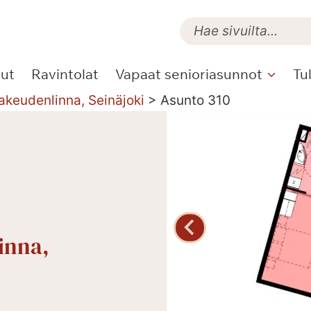
lut
Ravintolat
Vapaat senioriasunnot
Tu
akeudenlinna, Seinäjoki
>
Asunto 310
inna,