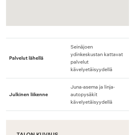
Seinäjoen
ydinkeskustan kattavat
Palvelut lähellä
palvelut
kävelyetäisyydellä
Juna-asema ja linja-
Julkinen liikenne
autopysäkit
kävelyetäisyydellä
TALON KUVAUS