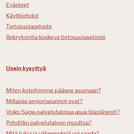
Evästeet
Käyttöehdot
Tietosuojaseloste
Rekrytointia koskeva tietosuojaseloste
Usein kysyttyä
Miten koteihimme pääsee asumaan?
Millaisia senioriasunnot ovat?
Voiko Saga-palvelutalossa asua tilapäisesti?
Pohditko palvelutaloon muuttoa?
Mitä tukia ja vähennyksiä voi saada?