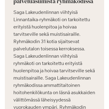
palveluasumista ryhmäkodissa
Saga Lakeudenlinnan viihtyisä
Linnantaika-ryhmäkoti on tarkoitettu
erityistä huolenpitoa ja hoivaa
tarvitseville sekä muistisairaille.
Ryhmäkodin 31 kotia sijaitsevat
palvelutalon toisessa kerroksessa.
Saga Lakeudenlinnan viihtyisä
ryhmäkoti on tarkoitettu erityistä
huolenpitoa ja hoivaa tarvitseville sekä
muistisairaille. Saga Lakeudenlinnan
ryhmäkodissa ammattitaitoinen
hoitohenkilökunta on läsnä asukkaiden
välittömässä läheisyydessä
vuorokauden ympäri. Ryhmäkodin