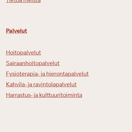
Tietoa meistä
Palvelut
Hoitopalvelut
Sairaanhoitopalvelut
Fysioterapia- ja hierontapalvelut
Kahvila- ja ravintolapalvelut
Harrastus- ja kulttuuritoiminta