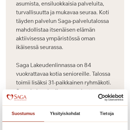
asumista, ensiluokkaisia palveluita,
turvallisuutta ja mukavaa seuraa. Koti
täyden palvelun Saga-palvelutalossa
mahdollistaa itsenäisen elämän
aktiivisessa ympäristössä oman
ikäisessä seurassa.
Saga Lakeudenlinnassa on 84
vuokrattavaa kotia senioreille. Talossa
toimii lisäksi 31-paikkainen ryhmäkoti.
Saga Lakeudenlinnan vuokrattavat
senioriasunnot ovat valoisia,
nykyaikaisesti varusteltuja ja
Suostumus
Yksityiskohdat
Tietoja
esteettömiä. Meillä asut omassa
kodissa, jonka voit sisustaa makusi