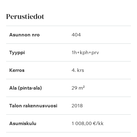
Perustiedot
Asunnon nro
404
Tyyppi
1h+kph+prv
Kerros
4. krs
Ala (pinta-ala)
29 m²
Talon rakennusvuosi
2018
Asumiskulu
1 008,00 €/kk