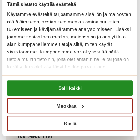
mukaan omilla tutuilla huonekaluillasi
Tämä sivusto käyttää evästeitä
ja tavaroillasi. Korkeatasoisissa
Käytämme evästeitä tarjoamamme sisällön ja mainosten
räätälöimiseen, sosiaalisen median ominaisuuksien
senioriasunnoissa on turvapuhelin,
tukemiseen ja kävijämäärämme analysoimiseen. Lisäksi
nykyaikainen keittiö sekä esteetön
jaamme sosiaalisen median, mainosalan ja analytiikka-
kylpyhuone. Kauniisti sisustetuista
alan kumppaneillemme tietoja siitä, miten käytät
yleistiloista löytyvät kahvila, ravintola,
sivustoamme. Kumppanimme voivat yhdistää näitä
tietoja muihin tietoihin, joita olet antanut heille tai joita on
kirjasto, sauna- ja allasosasto sekä
kerätty, kun olet käyttänyt heidän palvelujaan.
kuntosali.
Lue lisää evästeistä:
Salli kaikki
Katso vapaat senioriasunnot
https://sagacare.fi/evasteet/
Muokkaa
Koti palveluiden
Kiellä
keskellä