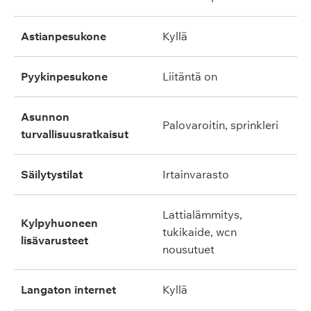
astianpesukone
kyllä
pyykinpesukone
liitäntä on
asunnon
palovaroitin, sprinkleri
turvallisuusratkaisut
säilytystilat
irtainvarasto
lattialämmitys,
kylpyhuoneen
tukikaide, wcn
lisävarusteet
nousutuet
langaton internet
kyllä