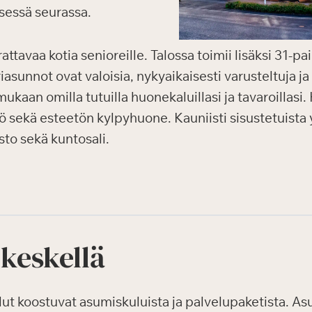
sessä seurassa.
tavaa kotia senioreille. Talossa toimii lisäksi 31-p
asunnot ovat valoisia, nykyaikaisesti varusteltuja j
mukaan omilla tutuilla huonekaluillasi ja tavaroillasi
ö sekä esteetön kylpyhuone. Kauniisti sisustetuista yl
asto sekä kuntosali.
 keskellä
 koostuvat asumiskuluista ja palvelupaketista. Asum