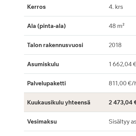
Kerros
4. krs
Ala (pinta-ala)
48 m²
Talon rakennusvuosi
2018
Asumiskulu
1 662,04 
Palvelupaketti
811,00 €/
Kuukausikulu yhteensä
2 473,04 
Vesimaksu
Sisältyy a