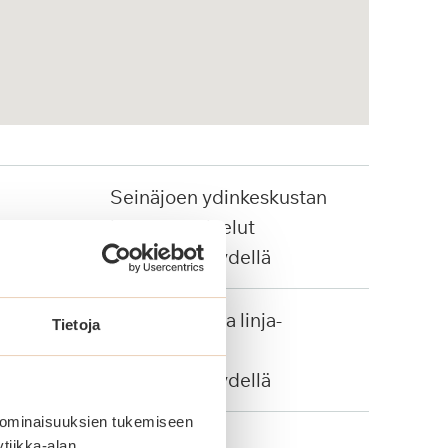
Seinäjoen ydinkeskustan
kattavat palvelut
kävelyetäisyydellä
Juna-asema ja linja-
Tietoja
autopysäkit
kävelyetäisyydellä
 ominaisuuksien tukemiseen
tiikka-alan