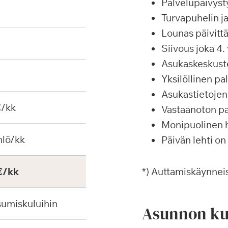
Palvelupäivyst
Turvapuhelin j
Lounas päivittä
Siivous joka 4. 
Asukaskeskustel
Yksilöllinen p
Asukastietojen 
€/kk
Vastaanoton pa
Monipuolinen ha
hlö/kk
Päivän lehti on
€/kk
*) Auttamiskäynneis
sumiskuluihin
Asunnon ku