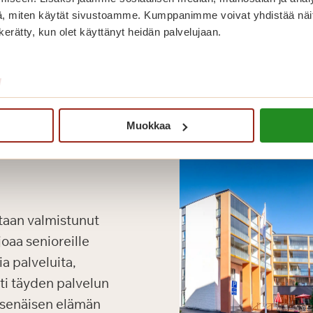
, miten käytät sivustoamme. Kumppanimme voivat yhdistää näitä t
n kerätty, kun olet käyttänyt heidän palvelujaan.
/
Muokkaa
taan valmistunut
oaa senioreille
a palveluita,
oti täyden palvelun
tsenäisen elämän