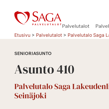
Siirry
sisältöön
Palvelutalot
Palve
Etusivu
>
Palvelutalot
>
Palvelutalo Saga L
SENIORIASUNTO
Asunto 410
Palvelutalo Saga Lakeudenl
Seinäjoki