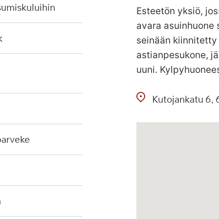
sumiskuluihin
Esteetön yksiö, jos
avara asuinhuone s
k
seinään kiinnitetty
astianpesukone, jä
uuni. Kylpyhuonees
Kutojankatu
6
 parveke
n