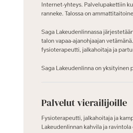
Internet-yhteys. Palvelupakettiin k
ranneke. Talossa on ammattitaitoin
Saga Lakeudenlinnassa järjestetään a
talon vapaa-ajanohjaajan vetämänä. H
fysioterapeutti, jalkahoitaja ja part
Saga Lakeudenlinna on yksityinen pal
Palvelut vierailijoille
Fysioterapeutti, jalkahoitaja ja kamp
Lakeudenlinnan kahvila ja ravintola 