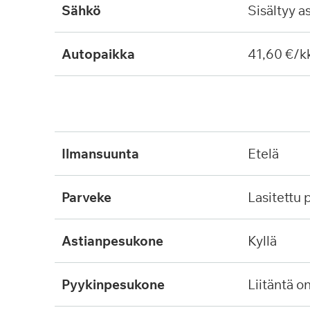
Sähkö
Sisältyy a
Autopaikka
41,60 €/k
ilmansuunta
etelä
parveke
lasitettu
astianpesukone
kyllä
pyykinpesukone
liitäntä o