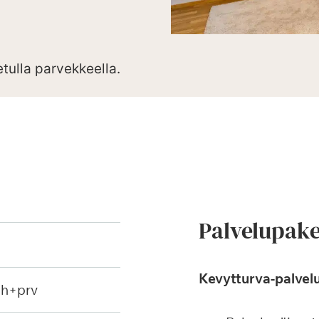
etulla parvekkeella.
Palvelupake
Kevytturva-palvelu
ph+prv