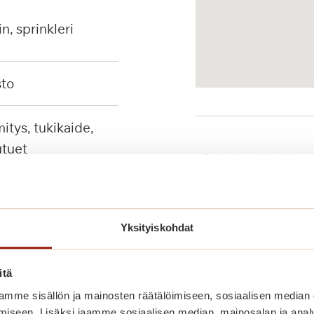
in, sprinkleri
sto
tuet
Palvelut lähellä
Yksityiskohdat
Julkinen liikenne
itä
mme sisällön ja mainosten räätälöimiseen, sosiaalisen median
iseen. Lisäksi jaamme sosiaalisen median, mainosalan ja analy