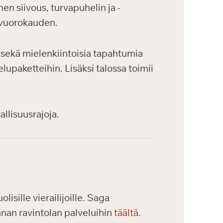
en siivous, turvapuhelin ja -
 vuorokauden.
a sekä mielenkiintoisia tapahtumia
lupaketteihin. Lisäksi talossa toimii
allisuusrajoja.
isille vierailijoille. Saga
nnan ravintolan palveluihin
täältä
.