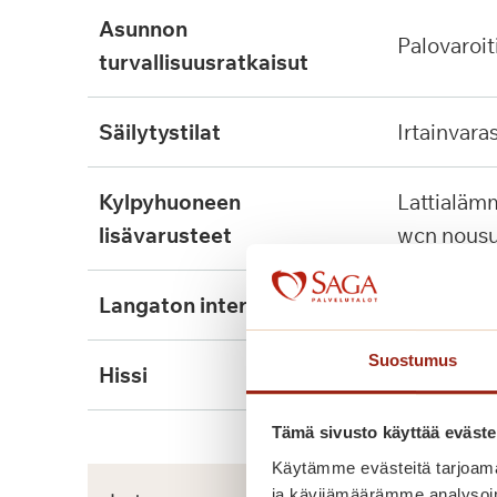
asunnon
palovaroit
turvallisuusratkaisut
säilytystilat
irtainvara
kylpyhuoneen
lattialämmitys, tukikaide,
lisävarusteet
wcn nousu
langaton internet
kyllä
Suostumus
hissi
kyllä, 2kpl
Tämä sivusto käyttää eväste
Käytämme evästeitä tarjoama
ja kävijämäärämme analysoim