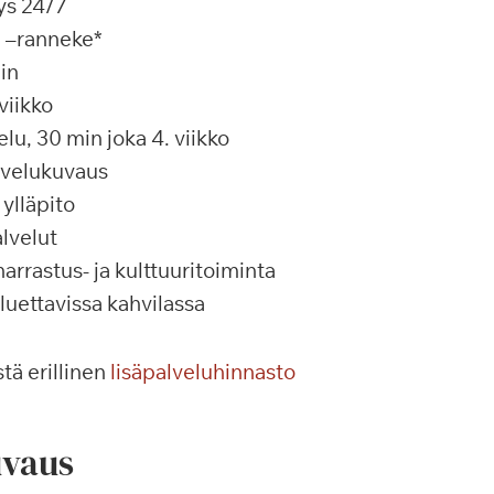
ys 24/7
a –ranneke*
in
viikko
u, 30 min joka 4. viikko
alvelukuvaus
ylläpito
lvelut
rrastus- ja kulttuuritoiminta
 luettavissa kahvilassa
tä erillinen
lisäpalveluhinnasto
vaus