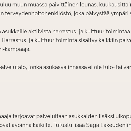
uuluu muun muassa päivittäinen lounas, kuukausittain
en terveydenhoitohenkilöstö, joka päivystää ympäri
sukkaille aktiivista harrastus- ja kulttuuritoiminta
arrastus- ja kulttuuritoiminta sisältyy kaikkiin palve
uri-kampaaja.
velutalo, jonka asukasvalinnassa ei ole tulo- tai var
aaja tarjoavat palveluitaan asukkaiden lisäksi ulkopuol
ovat avoinna kaikille. Tutustu lisää Saga Lakeudenli