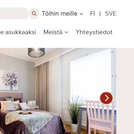
Töihin meille
FI
|
SVE
le asukkaaksi
Meistä
Yhteystiedot