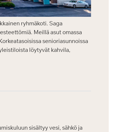
aikkainen ryhmäkoti. Saga
a esteettömiä. Meillä asut omassa
. Korkeatasoisissa senioriasunnoissa
eistiloista löytyvät kahvila,
iskuluun sisältyy vesi, sähkö ja