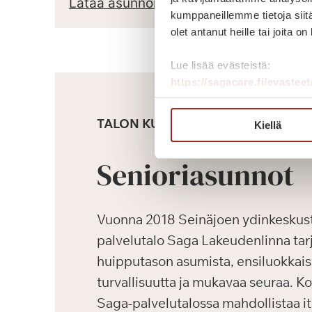
Lataa asunnon pohjapiirros
kumppaneillemme tietoja siitä
olet antanut heille tai joita o
Lue lisää evästeistä:
https://sagacare.fi/evasteet
TALON KUVAUS
Kiellä
Senioriasunnot
Vuonna 2018 Seinäjoen ydinkeskus
palvelutalo Saga Lakeudenlinna tarj
huipputason asumista, ensiluokkaisi
turvallisuutta ja mukavaa seuraa. K
Saga-palvelutalossa mahdollistaa i