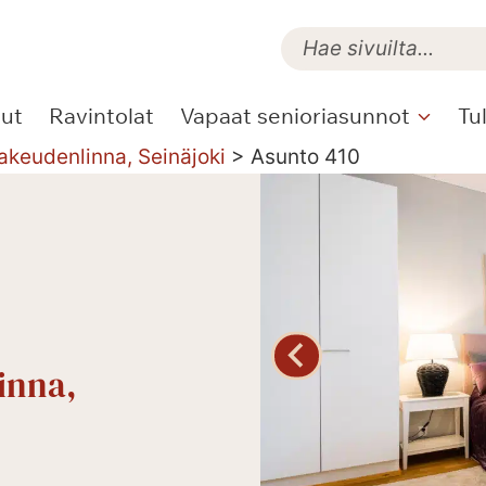
lut
Ravintolat
Vapaat senioriasunnot
Tu
akeudenlinna, Seinäjoki
>
Asunto 410
inna,