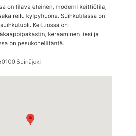
sa on tilava eteinen, moderni keittiötila,
ekä reilu kylpyhuone. Suihkutilassa on
 suihkutuoli. Keittiössä on
äkaappipakastin, keraaminen liesi ja
sa on pesukoneliitäntä.
60100
Seinäjoki