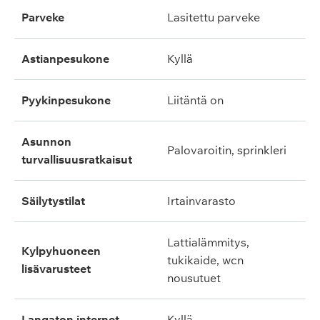
parveke
lasitettu parveke
astianpesukone
kyllä
pyykinpesukone
liitäntä on
asunnon
palovaroitin, sprinkleri
turvallisuusratkaisut
säilytystilat
irtainvarasto
lattialämmitys,
kylpyhuoneen
tukikaide, wcn
lisävarusteet
nousutuet
langaton internet
kyllä