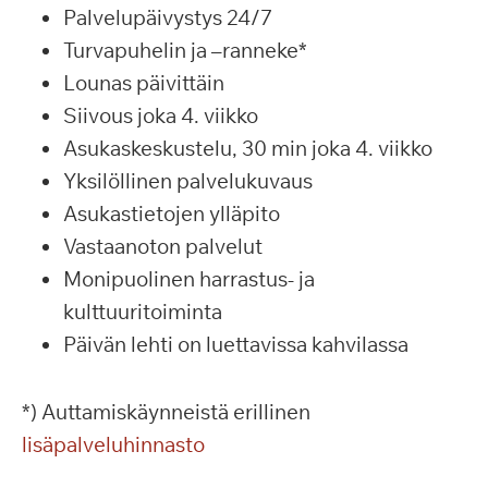
Palvelupäivystys 24/7
Turvapuhelin ja –ranneke*
Lounas päivittäin
Siivous joka 4. viikko
Asukaskeskustelu, 30 min joka 4. viikko
Yksilöllinen palvelukuvaus
Asukastietojen ylläpito
Vastaanoton palvelut
Monipuolinen harrastus- ja
kulttuuritoiminta
Päivän lehti on luettavissa kahvilassa
*) Auttamiskäynneistä erillinen
lisäpalveluhinnasto