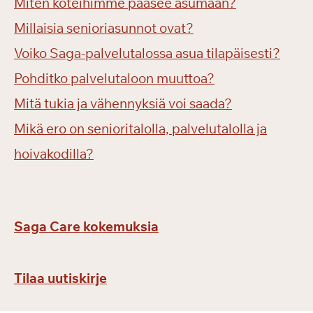
Miten koteihimme pääsee asumaan?
Millaisia senioriasunnot ovat?
Voiko Saga-palvelutalossa asua tilapäisesti?
Pohditko palvelutaloon muuttoa?
Mitä tukia ja vähennyksiä voi saada?
Mikä ero on senioritalolla, palvelutalolla ja
hoivakodilla?
Saga Care kokemuksia
Tilaa uutiskirje