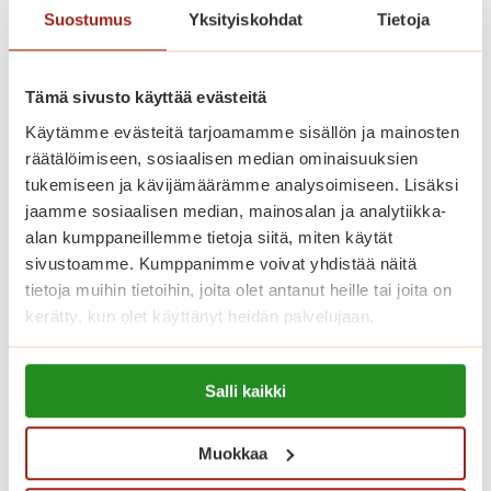
Saga Lakeudenlinnan vuokrattavat
Suostumus
Yksityiskohdat
Tietoja
senioriasunnot ovat valoisia,
nykyaikaisesti varusteltuja ja
Tämä sivusto käyttää evästeitä
esteettömiä. Meillä asut omassa
Käytämme evästeitä tarjoamamme sisällön ja mainosten
kodissa, jonka voit sisustaa makusi
räätälöimiseen, sosiaalisen median ominaisuuksien
mukaan omilla tutuilla huonekaluillasi
tukemiseen ja kävijämäärämme analysoimiseen. Lisäksi
jaamme sosiaalisen median, mainosalan ja analytiikka-
ja tavaroillasi. Korkeatasoisissa
alan kumppaneillemme tietoja siitä, miten käytät
senioriasunnoissa on turvapuhelin,
sivustoamme. Kumppanimme voivat yhdistää näitä
nykyaikainen keittiö sekä esteetön
tietoja muihin tietoihin, joita olet antanut heille tai joita on
kylpyhuone. Kauniisti sisustetuista
kerätty, kun olet käyttänyt heidän palvelujaan.
yleistiloista löytyvät kahvila, ravintola,
Lue lisää evästeistä:
kirjasto, sauna- ja allasosasto sekä
Salli kaikki
https://sagacare.fi/evasteet/
kuntosali.
Muokkaa
Katso vapaat senioriasunnot