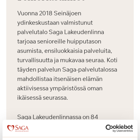
Vuonna 2018 Seinäjoen
ydinkeskustaan valmistunut
palvelutalo Saga Lakeudenlinna
tarjoaa senioreille huipputason
asumista, ensiluokkaisia palveluita,
turvallisuutta ja mukavaa seuraa. Koti
täyden palvelun Saga-palvelutalossa
mahdollistaa itsenäisen elämän
aktiivisessa ympäristössä oman
ikäisessä seurassa.
Saga Lakeudenlinnassa on 84
vuokrattavaa kotia senioreille. Talossa
toimii lisäksi 31-paikkainen ryhmäkoti.