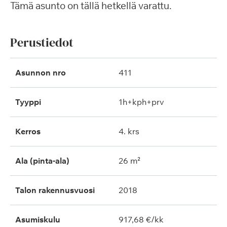
Tämä asunto on tällä hetkellä varattu.
Perustiedot
Asunnon nro
411
Tyyppi
1h+kph+prv
Kerros
4. krs
Ala (pinta-ala)
26 m²
Talon rakennusvuosi
2018
Asumiskulu
917,68 €/kk